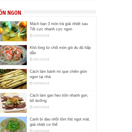
ÓN NGON
Mách bạn 3 món trà giải nhiệt sau
Tết cực nhanh cực ngon
12/02/2019
Khó lòng từ chối món gỏi đu đủ hấp
dẫn
28/11/2018
Cách làm bánh mì que chiên giòn
ngon tại nhà
25/09/2018
Cách làm gan heo trộn nhanh gọn,
bổ dưỡng
16/07/2018
Canh bí đao nhồi tôm thịt ngọt mát,
giải nhiệt cơ thể
13/07/2018