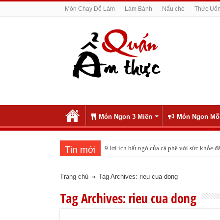
Món Chay Dễ Làm
Làm Bánh
Nấu chè
Thức Uố
Món Ngon 3 Miền
Món Ngon Mỗ
Tin mới
9 lợi ích bất ngờ của cà phê với sức khỏe
Trang chủ
»
Tag Archives: rieu cua dong
Tag Archives:
rieu cua dong