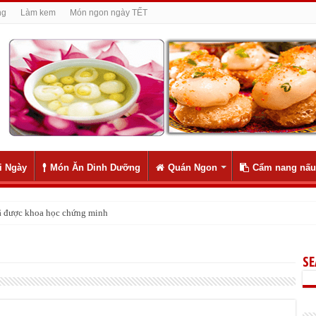
ng
Làm kem
Món ngon ngày TẾT
i Ngày
Món Ăn Dinh Dưỡng
Quán Ngon
Cẩm nang nấu
 đã được khoa học chứng minh
S