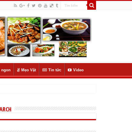
 ngon
Mẹo Vặt
Tin tức
Video
EARCH