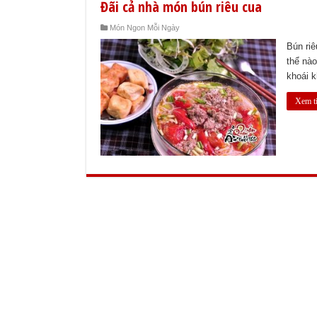
Đãi cả nhà món bún riêu cua
Món Ngon Mỗi Ngày
Bún riê
thể nà
khoái k
Xem t