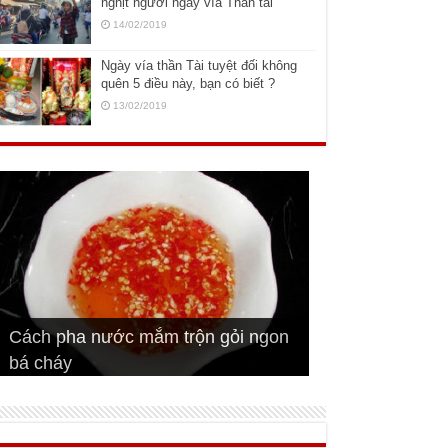
nghịt người ngày vía Thần tài
14/02/2019
Ngày vía thần Tài tuyệt đối không
quên 5 điều này, bạn có biết ?
13/02/2019
Cách pha nước mắm trộn gỏi ngon
Cách ướp sườn non nướng ngon
Bật mí cách ướp sườn cơm tấm
bá cháy
Bí quyết để chiên đậu hũ giòn ngon
đúng vị
Cách ướp thịt heo chiên ngon mềm
ngon