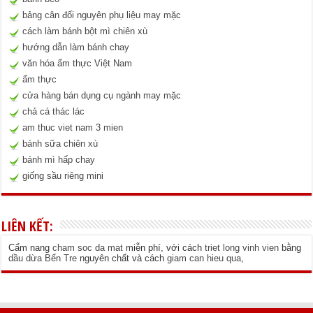
bảng cân đối nguyên phụ liệu may mặc
cách làm bánh bột mì chiên xù
hướng dẫn làm bánh chay
văn hóa ẩm thực Việt Nam
ẩm thực
cửa hàng bán dụng cụ ngành may mặc
chả cá thác lác
am thuc viet nam 3 mien
bánh sữa chiên xù
bánh mì hấp chay
giống sầu riêng mini
LIÊN KẾT:
Cẩm nang
cham soc da mat
miễn phí, với cách
triet long vinh vien
bằng
dầu dừa Bến Tre
nguyên chất và cách
giam can hieu qua
,