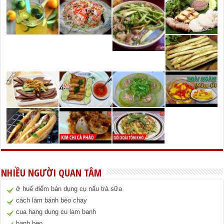
NHIỀU NGƯỜI QUAN TÂM
ở huế điểm bán dụng cụ nấu trà sữa
cách làm bánh bèo chay
cua hang dung cu lam banh
banh beo