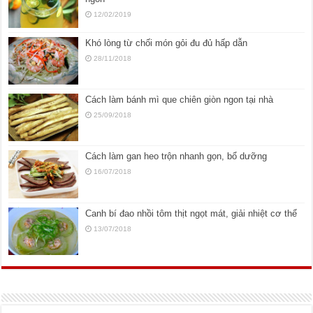
12/02/2019
Khó lòng từ chối món gỏi đu đủ hấp dẫn
28/11/2018
Cách làm bánh mì que chiên giòn ngon tại nhà
25/09/2018
Cách làm gan heo trộn nhanh gọn, bổ dưỡng
16/07/2018
Canh bí đao nhồi tôm thịt ngọt mát, giải nhiệt cơ thể
13/07/2018