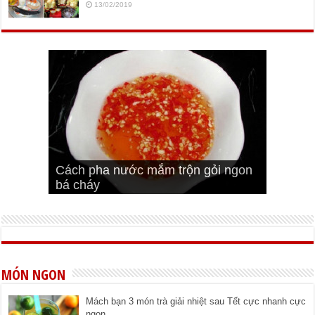
13/02/2019
Cách pha nước mắm trộn gỏi ngon
Cách ướp sườn non nướng ngon
Bật mí cách ướp sườn cơm tấm
bá cháy
Bí quyết để chiên đậu hũ giòn ngon
đúng vị
Cách ướp thịt heo chiên ngon mềm
ngon
MÓN NGON
Mách bạn 3 món trà giải nhiệt sau Tết cực nhanh cực
ngon