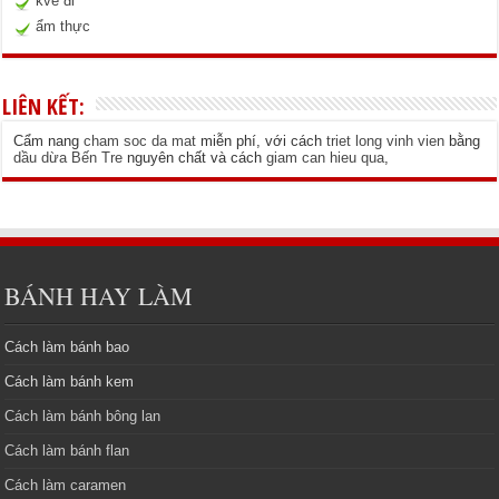
kve đi
ẩm thực
LIÊN KẾT:
Cẩm nang
cham soc da mat
miễn phí, với cách
triet long vinh vien
bằng
dầu dừa Bến Tre
nguyên chất và cách
giam can hieu qua
,
BÁNH HAY LÀM
Cách làm bánh bao
Cách làm bánh kem
Cách làm bánh bông lan
Cách làm bánh flan
Cách làm caramen