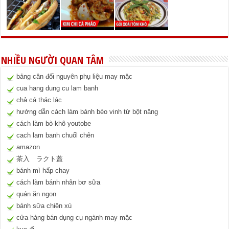
NHIỀU NGƯỜI QUAN TÂM
bảng cân đối nguyên phụ liệu may mặc
cua hang dung cu lam banh
chả cá thác lác
hướng dẫn cách làm bánh bèo vinh từ bột năng
cách làm bò khô youtobe
cach lam banh chuốl chên
amazon
茶入 ラクト蓋
bánh mì hấp chay
cách làm bánh nhân bơ sữa
quán ăn ngon
bánh sữa chiên xù
cửa hàng bán dụng cụ ngành may mặc