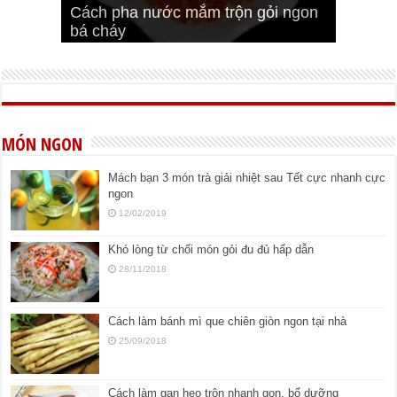
Cách pha nước mắm trộn gỏi ngon
Cách ướp sườn non nướng ngon
Bật mí cách ướp sườn cơm tấm
bá cháy
Bí quyết để chiên đậu hũ giòn ngon
đúng vị
Cách ướp thịt heo chiên ngon mềm
ngon
MÓN NGON
Mách bạn 3 món trà giải nhiệt sau Tết cực nhanh cực
ngon
12/02/2019
Khó lòng từ chối món gỏi đu đủ hấp dẫn
28/11/2018
Cách làm bánh mì que chiên giòn ngon tại nhà
25/09/2018
Cách làm gan heo trộn nhanh gọn, bổ dưỡng