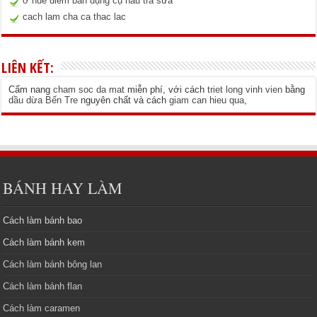
ở huế điểm bán dụng cụ nấu trà sữa
cach lam cha ca thac lac
LIÊN KẾT:
Cẩm nang
cham soc da mat
miễn phí, với cách
triet long vinh vien
bằng
dầu dừa Bến Tre
nguyên chất và cách
giam can hieu qua
,
BÁNH HAY LÀM
Cách làm bánh bao
Cách làm bánh kem
Cách làm bánh bông lan
Cách làm bánh flan
Cách làm caramen