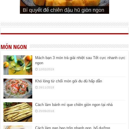
Cách pha nước mắm trộn gỏi ngon
Cách ướp sườn non nướng ngon
Bật mí cách ướp sườn cơm tấm
bá cháy
Bí quyết để chiên đậu hũ giòn ngon
đúng vị
Cách ướp thịt heo chiên ngon mềm
ngon
MÓN NGON
Mách bạn 3 món trà giải nhiệt sau Tết cực nhanh cực
ngon
12/02/2019
Khó lòng từ chối món gỏi đu đủ hấp dẫn
28/11/2018
Cách làm bánh mì que chiên giòn ngon tại nhà
25/09/2018
Cách làm gan heo trộn nhanh gọn, bổ dưỡng