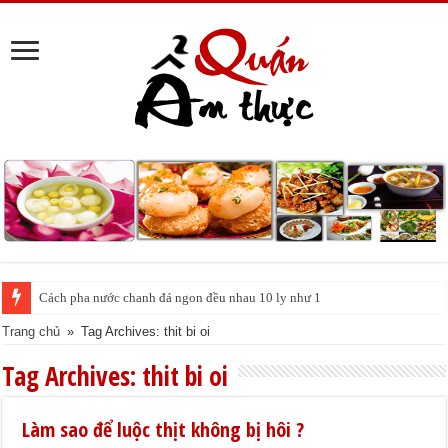
Cách pha nước chanh đá ngon đều nhau 10 ly như 1
Trang chủ
»
Tag Archives: thit bi oi
Tag Archives:
thit bi oi
Làm sao để luộc thịt không bị hôi ?