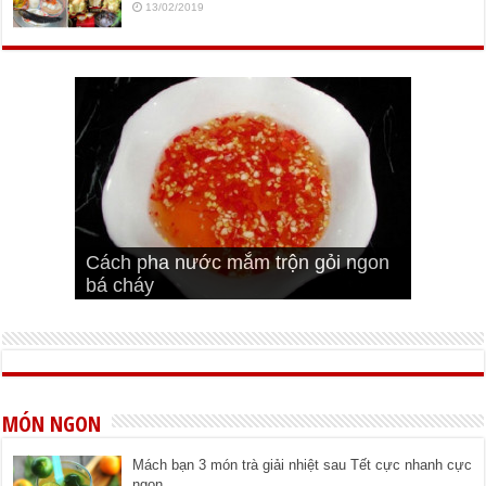
13/02/2019
Cách pha nước mắm trộn gỏi ngon
Cách ướp sườn non nướng ngon
Bật mí cách ướp sườn cơm tấm
bá cháy
Bí quyết để chiên đậu hũ giòn ngon
đúng vị
Cách ướp thịt heo chiên ngon mềm
ngon
MÓN NGON
Mách bạn 3 món trà giải nhiệt sau Tết cực nhanh cực
ngon