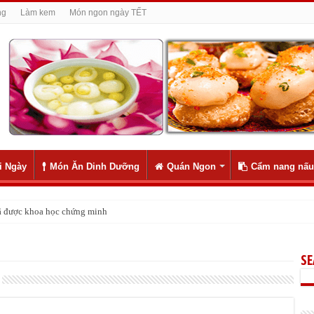
ng
Làm kem
Món ngon ngày TẾT
i Ngày
Món Ăn Dinh Dưỡng
Quán Ngon
Cẩm nang nấu
 đã được khoa học chứng minh
S