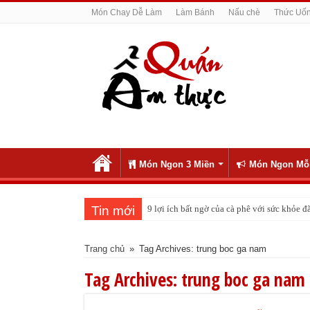
Món Chay Dễ Làm
Làm Bánh
Nấu chè
Thức Uố
Món Ngon 3 Miền
Món Ngon Mỗ
Tin mới
9 lợi ích bất ngờ của cà phê với sức khỏe
Trang chủ
»
Tag Archives: trung boc ga nam
Tag Archives:
trung boc ga nam