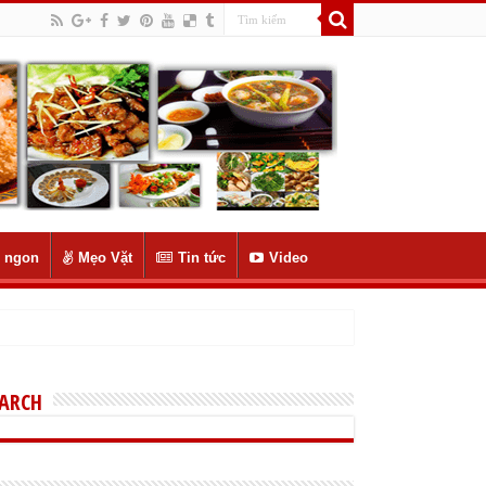
 ngon
Mẹo Vặt
Tin tức
Video
EARCH