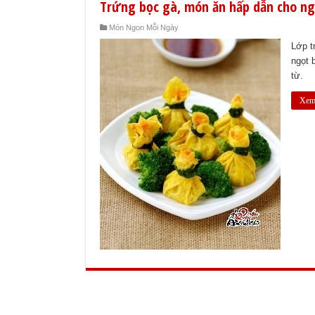
Trứng bọc gà, món ăn hấp dẫn cho ng
Món Ngon Mỗi Ngày
Lớp t
ngọt 
từ.
Xem 