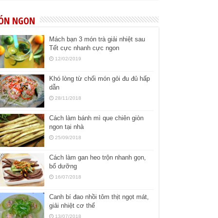
ÓN NGON
Mách bạn 3 món trà giải nhiệt sau
Tết cực nhanh cực ngon
12/02/2019
Khó lòng từ chối món gỏi đu đủ hấp
dẫn
28/11/2018
Cách làm bánh mì que chiên giòn
ngon tại nhà
25/09/2018
Cách làm gan heo trộn nhanh gọn,
bổ dưỡng
16/07/2018
Canh bí đao nhồi tôm thịt ngọt mát,
giải nhiệt cơ thể
13/07/2018