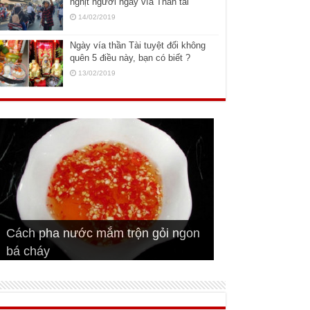
nghịt người ngày vía Thần tài
14/02/2019
Ngày vía thần Tài tuyệt đối không
quên 5 điều này, bạn có biết ?
13/02/2019
Cách pha nước mắm trộn gỏi ngon
Cách ướp sườn non nướng ngon
Bật mí cách ướp sườn cơm tấm
bá cháy
Bí quyết để chiên đậu hũ giòn ngon
đúng vị
Cách ướp thịt heo chiên ngon mềm
ngon