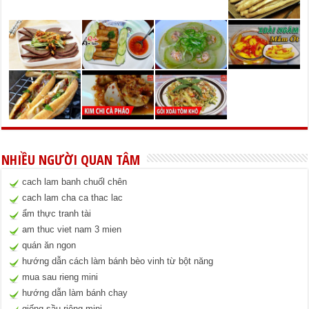
NHIỀU NGƯỜI QUAN TÂM
cach lam banh chuốl chên
cach lam cha ca thac lac
ẩm thực tranh tài
am thuc viet nam 3 mien
quán ăn ngon
hướng dẫn cách làm bánh bèo vinh từ bột năng
mua sau rieng mini
hướng dẫn làm bánh chay
giống sầu riêng mini