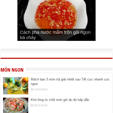
Cách pha nước mắm trộn gỏi ngon
Cách ướp sườn non nướng ngon
Bật mí cách ướp sườn cơm tấm
bá cháy
Bí quyết để chiên đậu hũ giòn ngon
đúng vị
Cách ướp thịt heo chiên ngon mềm
ngon
MÓN NGON
Mách bạn 3 món trà giải nhiệt sau Tết cực nhanh cực
ngon
12/02/2019
Khó lòng từ chối món gỏi đu đủ hấp dẫn
28/11/2018