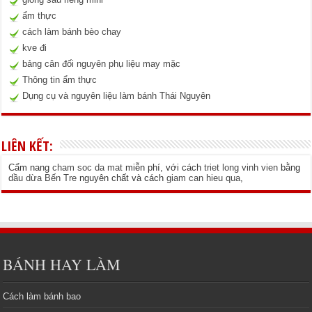
ẩm thực
cách làm bánh bèo chay
kve đi
bảng cân đối nguyên phụ liệu may mặc
Thông tin ẩm thực
Dụng cụ và nguyên liệu làm bánh Thái Nguyên
LIÊN KẾT:
Cẩm nang
cham soc da mat
miễn phí, với cách
triet long vinh vien
bằng
dầu dừa Bến Tre
nguyên chất và cách
giam can hieu qua
,
BÁNH HAY LÀM
Cách làm bánh bao