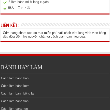
lò làm bánh mì ở long xuyên
茶入 ラクト蓋
LIÊN KẾT:
Cẩm nang
cham soc da mat
miễn phí, với cách
triet long vinh vien
bằng
dầu dừa Bến Tre
nguyên chất và cách
giam can hieu qua
,
BÁNH HAY LÀM
Cách làm bánh bao
Cách làm bánh kem
Cách làm bánh bông lan
Cách làm bánh flan
Cách làm caramen