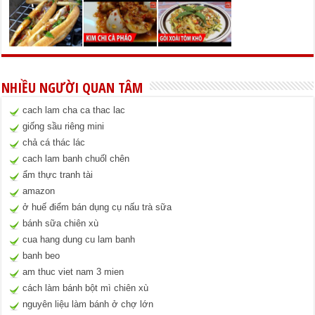
NHIỀU NGƯỜI QUAN TÂM
cach lam cha ca thac lac
giống sầu riêng mini
chả cá thác lác
cach lam banh chuốl chên
ẩm thực tranh tài
amazon
ở huế điểm bán dụng cụ nấu trà sữa
bánh sữa chiên xù
cua hang dung cu lam banh
banh beo
am thuc viet nam 3 mien
cách làm bánh bột mì chiên xù
nguyên liệu làm bánh ở chợ lớn