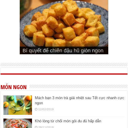
Cách pha nước mắm trộn gỏi ngon
Cách ướp sườn non nướng ngon
Bật mí cách ướp sườn cơm tấm
bá cháy
Bí quyết để chiên đậu hũ giòn ngon
đúng vị
Cách ướp thịt heo chiên ngon mềm
ngon
MÓN NGON
Mách bạn 3 món trà giải nhiệt sau Tết cực nhanh cực
ngon
12/02/2019
Khó lòng từ chối món gỏi đu đủ hấp dẫn
28/11/2018