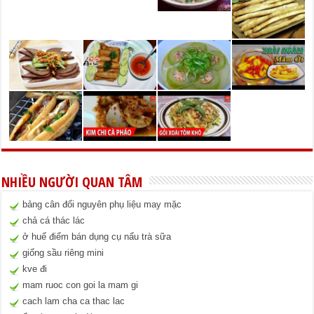
NHIỀU NGƯỜI QUAN TÂM
bảng cân đối nguyên phụ liệu may mặc
chả cá thác lác
ở huế điểm bán dụng cụ nấu trà sữa
giống sầu riêng mini
kve đi
mam ruoc con goi la mam gi
cach lam cha ca thac lac