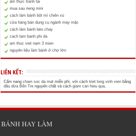
ẩm thực tranh tài
mua sau rieng mini
cách làm bánh bột mì chiên xù
cửa hàng bán dụng cụ ngành may mặc
cách làm bánh bèo chay
cach lam banh phi da
am thuc viet nam 3 mien
nguyên liệu làm bánh ở chợ lớn
LIÊN KẾT:
Cẩm nang
cham soc da mat
miễn phí, với cách
triet long vinh vien
bằng
dầu dừa Bến Tre
nguyên chất và cách
giam can hieu qua
,
BÁNH HAY LÀM