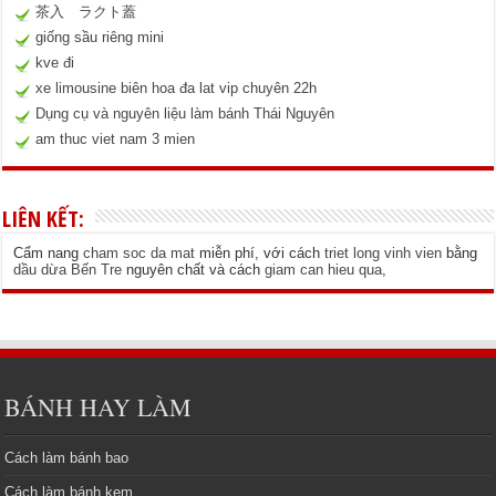
茶入 ラクト蓋
giống sầu riêng mini
kve đi
xe limousine biên hoa đa lat vip chuyên 22h
Dụng cụ và nguyên liệu làm bánh Thái Nguyên
am thuc viet nam 3 mien
LIÊN KẾT:
Cẩm nang
cham soc da mat
miễn phí, với cách
triet long vinh vien
bằng
dầu dừa Bến Tre
nguyên chất và cách
giam can hieu qua
,
BÁNH HAY LÀM
Cách làm bánh bao
Cách làm bánh kem