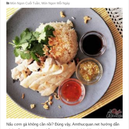
Món Ngon Cuối Tuần
,
Món Ngon Mỗi Ngày
Nấu cơm gà không cần nồi? Đúng vậy, Amthucquan.net hướng dẫn