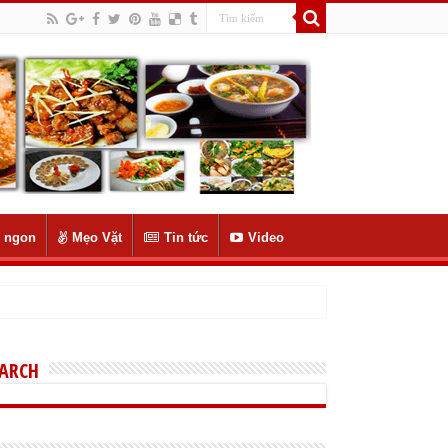
 ngon
Mẹo Vặt
Tin tức
Video
EARCH