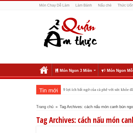
Món Chay Dễ Làm
Làm Bánh
Nấu chè
Thức Uố
Món Ngon 3 Miền
Món Ngon Mỗ
Tin mới
9 lợi ích bất ngờ của cà phê với sức khỏe
Trang chủ
»
Tag Archives: cách nấu món canh bún ng
Tag Archives:
cách nấu món can