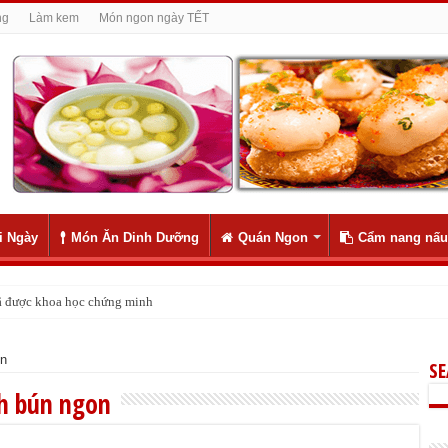
ng
Làm kem
Món ngon ngày TẾT
i Ngày
Món Ăn Dinh Dưỡng
Quán Ngon
Cẩm nang nấu
 đã được khoa học chứng minh
on
S
h bún ngon