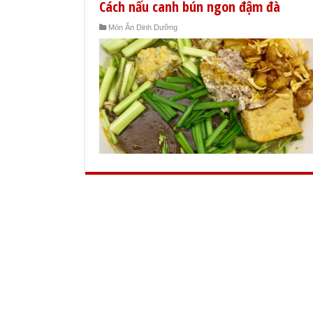
Cách nấu canh bún ngon đậm đà
Món Ăn Dinh Dưỡng