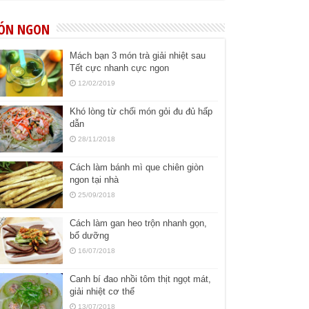
ÓN NGON
Mách bạn 3 món trà giải nhiệt sau
Tết cực nhanh cực ngon
12/02/2019
Khó lòng từ chối món gỏi đu đủ hấp
dẫn
28/11/2018
Cách làm bánh mì que chiên giòn
ngon tại nhà
25/09/2018
Cách làm gan heo trộn nhanh gọn,
bổ dưỡng
16/07/2018
Canh bí đao nhồi tôm thịt ngọt mát,
giải nhiệt cơ thể
13/07/2018