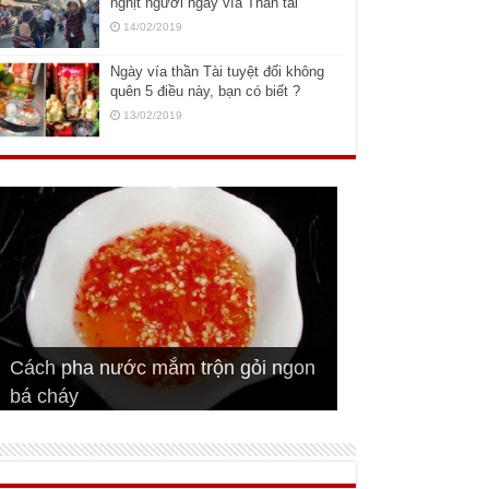
nghịt người ngày vía Thần tài
14/02/2019
Ngày vía thần Tài tuyệt đối không
quên 5 điều này, bạn có biết ?
13/02/2019
Cách pha nước mắm trộn gỏi ngon
Cách ướp sườn non nướng ngon
Bật mí cách ướp sườn cơm tấm
bá cháy
Bí quyết để chiên đậu hũ giòn ngon
đúng vị
Cách ướp thịt heo chiên ngon mềm
ngon