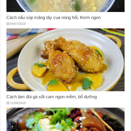
Cách nấu súp măng tây cua nóng hổi, thơm ngon
04/07/2018
Cách làm đùi gà sốt cam ngon mềm, bổ dưỡng
11/06/2018