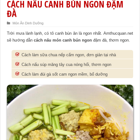
CÁCH NẤU CANH BÚN NGON ĐẬM
ĐÀ
Món Ăn Dinh Dưỡng
Trời mưa lành lạnh, có tô canh bún ăn là ngon nhất. Amthucquan.net
sẽ hướng dẫn
cách nấu món canh bún ngon
đậm đà, thơm ngon.
Cách làm sữa chua nếp cẩm ngon, đơn giản tại nhà
Cách nấu súp măng tây cua nóng hổi, thơm ngon
Cách làm đùi gà sốt cam ngon mềm, bổ dưỡng