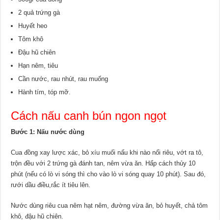
2 quả trứng gà
Huyết heo
Tôm khô
Đậu hũ chiên
Hạn nêm, tiêu
Cần nước, rau nhút, rau muống
Hành tím, tóp mỡ.
Cách nấu canh bún ngon ngọt
Bước 1: Nấu nước dùng
Cua đồng xay lược xác, bỏ xíu muối nấu khi nào nổi riêu, vớt ra tô,
trộn đều với 2 trứng gà đánh tan, nêm vừa ăn. Hấp cách thủy 10
phút (nếu có lò vi sóng thì cho vào lò vi sóng quay 10 phút). Sau đó,
rưới dầu điều,rắc ít tiêu lên.
Nước dùng riêu cua nêm hạt nêm, đường vừa ăn, bỏ huyết, chả tôm
khô, đậu hũ chiên.