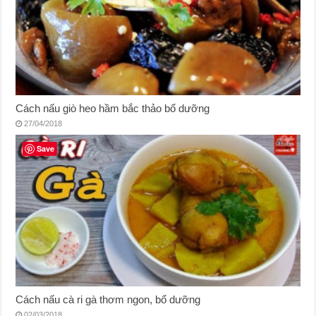
Cách nấu giò heo hầm bắc thảo bổ dưỡng
27/04/2018
Save
Cách nấu cà ri gà thơm ngon, bổ dưỡng
02/03/2018