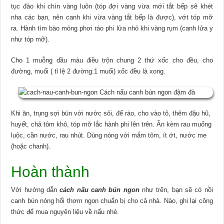
tục đảo khi chín vàng luôn (tóp đợi vàng vừa mới tắt bếp sẽ khét
nha các bạn, nên canh khi vừa vàng tắt bếp là được), vớt tóp mỡ
ra.
Hành tím bào mỏng phơi ráo phi lửa nhỏ khi vàng rụm (canh lửa y
như tóp mỡ).
Cho 1 muỗng dầu màu điều trộn chung 2 thứ xốc cho đều, cho
đường, muối ( tỉ lệ 2 đường:1 muối) xốc đều là xong.
Khi ăn, trụng sợi bún với nước sôi, để ráo, cho vào tô, thêm đậu hũ,
huyết, chả tôm khô, tóp mỡ lắc hành phi lên trên. Ăn kèm rau muống
luộc, cần nước, rau nhút. Dùng nóng với mắm tôm, ít ớt, nước me
(hoặc chanh).
Hoàn thành
Với hướng dẫn
cách nấu canh bún ngon
như trên, bạn sẽ có nồi
canh bún nóng hổi thơm ngon chuẩn bị cho cả nhà. Nào, ghi lại công
thức để mua nguyên liệu về nấu nhé.