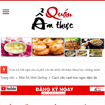
Cách pha nước chanh đá ngon đều nhau 10 ly như 1
Trang chủ
»
Món Ăn Dinh Dưỡng
»
Cách nấu canh bún ngon đậm đà