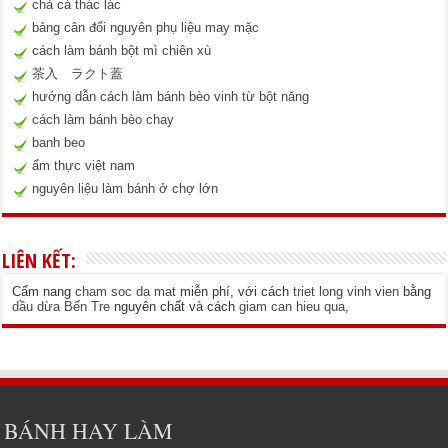
chả cá thác lác
bảng cân đối nguyên phụ liệu may mặc
cách làm bánh bột mì chiên xù
茶入 ラクト蓋
hướng dẫn cách làm bánh bèo vinh từ bột năng
cách làm bánh bèo chay
banh beo
ẩm thực việt nam
nguyên liệu làm bánh ở chợ lớn
LIÊN KẾT:
Cẩm nang
cham soc da mat
miễn phí, với cách
triet long vinh vien
bằng
dầu dừa Bến Tre
nguyên chất và cách
giam can hieu qua
,
BÁNH HAY LÀM