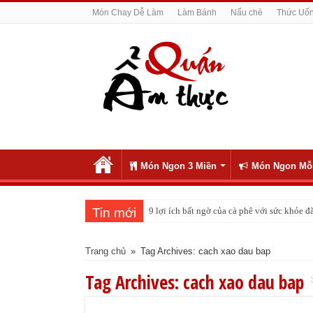
Món Chay Dễ Làm
Làm Bánh
Nấu chè
Thức Uố
Món Ngon 3 Miền
Món Ngon Mỗ
Tin mới
9 lợi ích bất ngờ của cà phê với sức khỏe
Cách pha nước chanh đá ngon đều nhau 10 
Trang chủ
»
Tag Archives: cach xao dau bap
Tag Archives:
cach xao dau bap