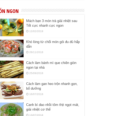
ÓN NGON
Mách bạn 3 món trà giải nhiệt sau
Tết cực nhanh cực ngon
12/02/2019
Khó lòng từ chối món gỏi đu đủ hấp
dẫn
28/11/2018
Cách làm bánh mì que chiên giòn
ngon tại nhà
25/09/2018
Cách làm gan heo trộn nhanh gọn,
bổ dưỡng
16/07/2018
Canh bí đao nhồi tôm thịt ngọt mát,
giải nhiệt cơ thể
13/07/2018