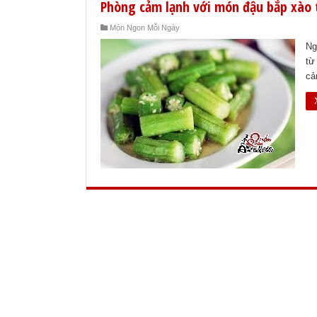
Phòng cảm lạnh với món đậu bắp xào 
Món Ngon Mỗi Ngày
Ng
từ
cả