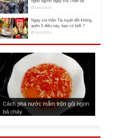
nghịt người ngày vía Thần tài
14/02/2019
Ngày vía thần Tài tuyệt đối không
quên 5 điều này, bạn có biết ?
13/02/2019
Cách pha nước mắm trộn gỏi ngon
Cách ướp sườn non nướng ngon
Bật mí cách ướp sườn cơm tấm
bá cháy
Bí quyết để chiên đậu hũ giòn ngon
đúng vị
Cách ướp thịt heo chiên ngon mềm
ngon