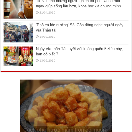
Tin vui cho những người ghiền cà phê: Uống mỗi
ngày giúp sống lâu hơn, khoa học đã chứng minh
21/04/2019
‘Phố cá lóc nướng’ Sài Gòn đông nghịt người ngày
vía Thần tài
14/02/2019
Ngày vía thần Tài tuyệt đối không quên 5 điều này,
bạn có biết ?
13/02/2019
Cách pha nước mắm trộn gỏi ngon
Cách ướp sườn non nướng ngon
Bật mí cách ướp sườn cơm tấm