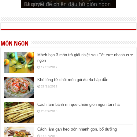
bá cháy
Bí quyết để chiên đậu hũ giòn ngon
đúng vị
Cách ướp thịt heo chiên ngon mềm
ngon
MÓN NGON
Mách bạn 3 món trà giải nhiệt sau Tết cực nhanh cực
ngon
12/02/2019
Khó lòng từ chối món gỏi đu đủ hấp dẫn
28/11/2018
Cách làm bánh mì que chiên giòn ngon tại nhà
25/09/2018
Cách làm gan heo trộn nhanh gọn, bổ dưỡng
16/07/2018