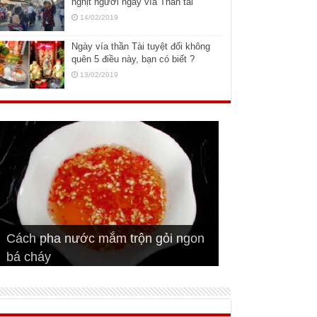
nghịt người ngày vía Thần tài
14/02/2019
Ngày vía thần Tài tuyệt đối không
quên 5 điều này, bạn có biết ?
13/02/2019
Cách pha nước mắm trộn gỏi ngon
Cách ướp sườn non nướng ngon
Bật mí cách ướp sườn cơm tấm
bá cháy
Bí quyết để chiên đậu hũ giòn ngon
đúng vị
Cách ướp thịt heo chiên ngon mềm
ngon