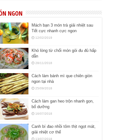
ÓN NGON
Mách bạn 3 món trà giải nhiệt sau
Tết cực nhanh cực ngon
12/02/2019
Khó lòng từ chối món gỏi đu đủ hấp
dẫn
28/11/2018
Cách làm bánh mì que chiên giòn
ngon tại nhà
25/09/2018
Cách làm gan heo trộn nhanh gọn,
bổ dưỡng
16/07/2018
Canh bí đao nhồi tôm thịt ngọt mát,
giải nhiệt cơ thể
13/07/2018