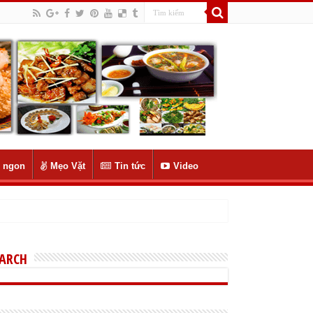
 ngon
Mẹo Vặt
Tin tức
Video
EARCH