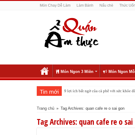
Món Chay Dễ Làm
Làm Bánh
Nấu chè
Thức Uố
Món Ngon 3 Miền
Món Ngon Mỗ
Tin mới
9 lợi ích bất ngờ của cà phê với sức khỏe
Trang chủ
»
Tag Archives: quan cafe re o sai gon
Tag Archives:
quan cafe re o sai