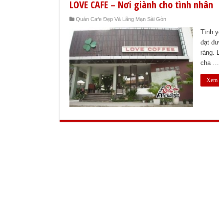
LOVE CAFE – Nơi giành cho tình nhân
Quán Cafe Đẹp Và Lãng Mạn Sài Gòn
Tình y
đạt đư
ràng. 
cha …
Xem t