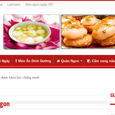
ng
Làm kem
Món ngon ngày TẾT
i Ngày
Món Ăn Dinh Dưỡng
Quán Ngon
Cẩm nang nấu
 đã được khoa học chứng minh
S
 gon