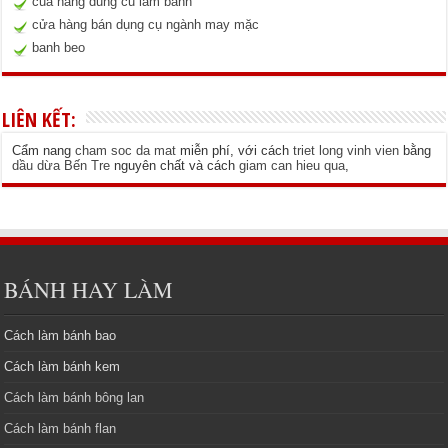
cua hang dung cu lam banh
cửa hàng bán dụng cụ ngành may mặc
banh beo
LIÊN KẾT:
Cẩm nang
cham soc da mat
miễn phí, với cách
triet long vinh vien
bằng
dầu dừa Bến Tre
nguyên chất và cách
giam can hieu qua
,
BÁNH HAY LÀM
Cách làm bánh bao
Cách làm bánh kem
Cách làm bánh bông lan
Cách làm bánh flan