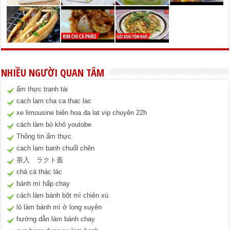
NHIỀU NGƯỜI QUAN TÂM
ẩm thực tranh tài
cach lam cha ca thac lac
xe limousine biên hoa đa lat vip chuyên 22h
cách làm bò khô youtobe
Thông tin ẩm thực
cach lam banh chuốl chên
茶入 ラクト蓋
chả cá thác lác
bánh mì hấp chay
cách làm bánh bột mì chiên xù
lò làm bánh mì ở long xuyên
hướng dẫn làm bánh chay