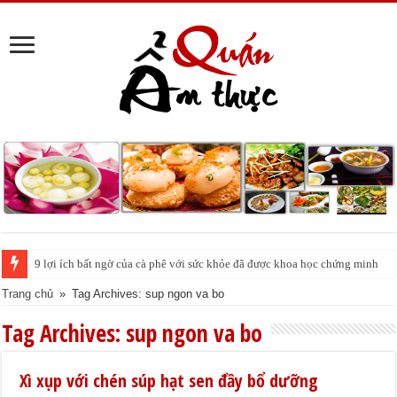
9 lợi ích bất ngờ của cà phê với sức khỏe đã được khoa học chứng minh
Trang chủ
»
Tag Archives: sup ngon va bo
Tag Archives:
sup ngon va bo
Xì xụp với chén súp hạt sen đầy bổ dưỡng