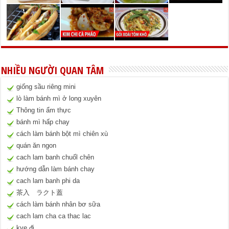
NHIỀU NGƯỜI QUAN TÂM
giống sầu riêng mini
lò làm bánh mì ở long xuyên
Thông tin ẩm thực
bánh mì hấp chay
cách làm bánh bột mì chiên xù
quán ăn ngon
cach lam banh chuốl chên
hướng dẫn làm bánh chay
cach lam banh phi da
茶入 ラクト蓋
cách làm bánh nhân bơ sữa
cach lam cha ca thac lac
kve đi