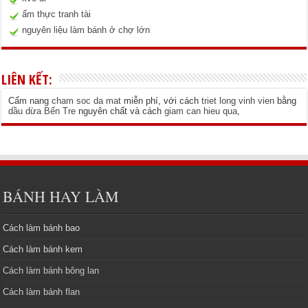
ẩm thực tranh tài
nguyên liệu làm bánh ở chợ lớn
LIÊN KẾT:
Cẩm nang
cham soc da mat
miễn phí, với cách
triet long vinh vien
bằng
dầu dừa Bến Tre
nguyên chất và cách
giam can hieu qua
,
BÁNH HAY LÀM
Cách làm bánh bao
Cách làm bánh kem
Cách làm bánh bông lan
Cách làm bánh flan