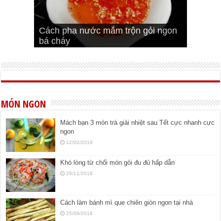
Cách pha nước mắm trộn gỏi ngon
Cách ướp sườn non nướng ngon
Bật mí cách ướp sườn cơm tấm
bá cháy
Bí quyết để chiên đậu hũ giòn ngon
đúng vị
Cách ướp thịt heo chiên ngon mềm
ngon
MÓN NGON
Mách bạn 3 món trà giải nhiệt sau Tết cực nhanh cực
ngon
12/02/2019
Khó lòng từ chối món gỏi đu đủ hấp dẫn
28/11/2018
Cách làm bánh mì que chiên giòn ngon tại nhà
25/09/2018