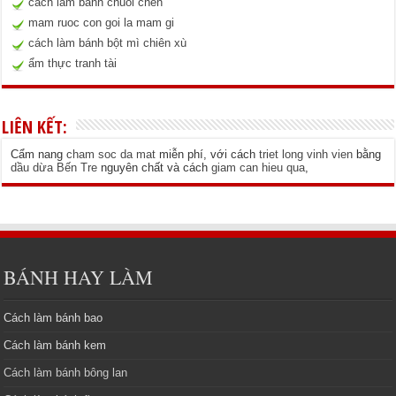
cach lam banh chuốl chên
mam ruoc con goi la mam gi
cách làm bánh bột mì chiên xù
ẩm thực tranh tài
LIÊN KẾT:
Cẩm nang
cham soc da mat
miễn phí, với cách
triet long vinh vien
bằng
dầu dừa Bến Tre
nguyên chất và cách
giam can hieu qua
,
BÁNH HAY LÀM
Cách làm bánh bao
Cách làm bánh kem
Cách làm bánh bông lan