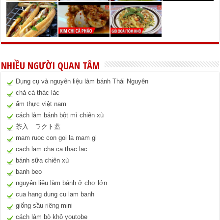
NHIỀU NGƯỜI QUAN TÂM
Dụng cụ và nguyên liệu làm bánh Thái Nguyên
chả cá thác lác
ẩm thực việt nam
cách làm bánh bột mì chiên xù
茶入 ラクト蓋
mam ruoc con goi la mam gi
cach lam cha ca thac lac
bánh sữa chiên xù
banh beo
nguyên liệu làm bánh ở chợ lớn
cua hang dung cu lam banh
giống sầu riêng mini
cách làm bò khô youtobe