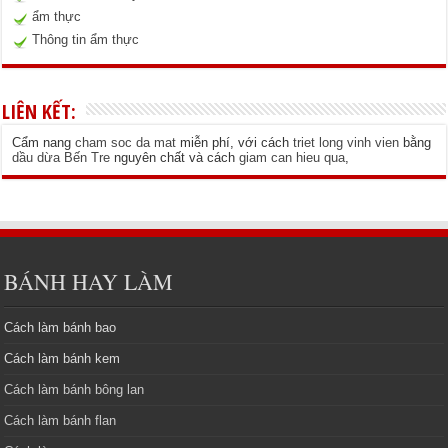
ẩm thực
Thông tin ẩm thực
LIÊN KẾT:
Cẩm nang
cham soc da mat
miễn phí, với cách
triet long vinh vien
bằng
dầu dừa Bến Tre
nguyên chất và cách
giam can hieu qua
,
BÁNH HAY LÀM
Cách làm bánh bao
Cách làm bánh kem
Cách làm bánh bông lan
Cách làm bánh flan