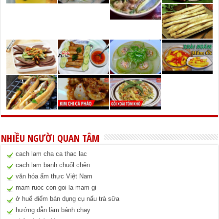
NHIỀU NGƯỜI QUAN TÂM
cach lam cha ca thac lac
cach lam banh chuốl chên
văn hóa ẩm thực Việt Nam
mam ruoc con goi la mam gi
ở huế điểm bán dụng cụ nấu trà sữa
hướng dẫn làm bánh chay