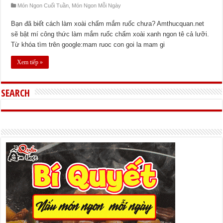
Món Ngon Cuối Tuần
,
Món Ngon Mỗi Ngày
Bạn đã biết cách làm xoài chấm mắm ruốc chưa? Amthucquan.net
sẽ bật mí công thức làm mắm ruốc chấm xoài xanh ngon tê cả lưỡi.
Từ khóa tìm trên google:mam ruoc con goi la mam gi
Xem tiếp »
SEARCH