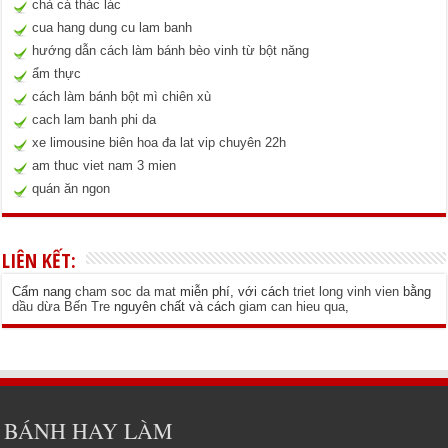
chả cá thác lác
cua hang dung cu lam banh
hướng dẫn cách làm bánh bèo vinh từ bột năng
ẩm thực
cách làm bánh bột mì chiên xù
cach lam banh phi da
xe limousine biên hoa đa lat vip chuyên 22h
am thuc viet nam 3 mien
quán ăn ngon
LIÊN KẾT:
Cẩm nang
cham soc da mat
miễn phí, với cách
triet long vinh vien
bằng
dầu dừa Bến Tre
nguyên chất và cách
giam can hieu qua
,
BÁNH HAY LÀM