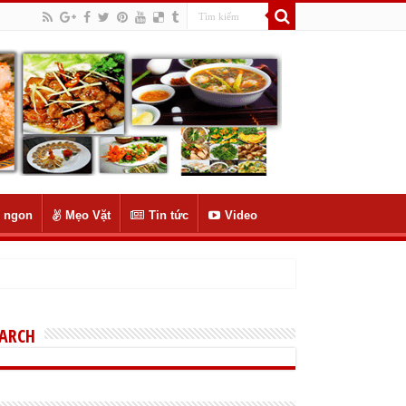
 ngon
Mẹo Vặt
Tin tức
Video
EARCH