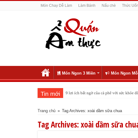
Món Chay Dễ Làm
Làm Bánh
Nấu chè
Thức Uố
Món Ngon 3 Miền
Món Ngon Mỗ
Tin mới
9 lợi ích bất ngờ của cà phê với sức khỏe
Trang chủ
»
Tag Archives: xoài dầm sữa chua
Tag Archives:
xoài dầm sữa chu