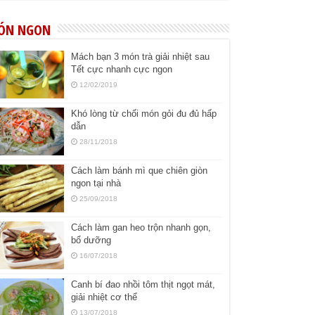
ÓN NGON
Mách bạn 3 món trà giải nhiệt sau
Tết cực nhanh cực ngon
12/02/2019
Khó lòng từ chối món gỏi đu đủ hấp
dẫn
28/11/2018
Cách làm bánh mì que chiên giòn
ngon tại nhà
25/09/2018
Cách làm gan heo trộn nhanh gọn,
bổ dưỡng
16/07/2018
Canh bí đao nhồi tôm thịt ngọt mát,
giải nhiệt cơ thể
13/07/2018