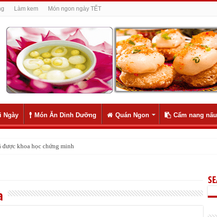
ng
Làm kem
Món ngon ngày TẾT
i Ngày
Món Ăn Dinh Dưỡng
Quán Ngon
Cẩm nang nấu
 đã được khoa học chứng minh
S
a