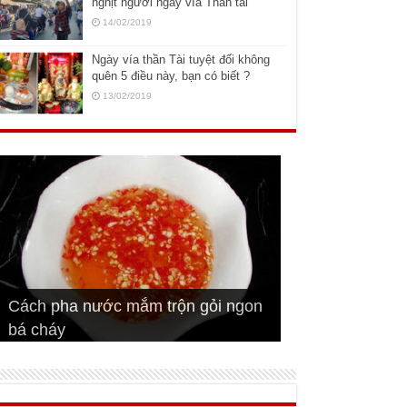
nghịt người ngày vía Thần tài
14/02/2019
Ngày vía thần Tài tuyệt đối không
quên 5 điều này, bạn có biết ?
13/02/2019
Cách pha nước mắm trộn gỏi ngon
Cách ướp sườn non nướng ngon
Bật mí cách ướp sườn cơm tấm
bá cháy
Bí quyết để chiên đậu hũ giòn ngon
đúng vị
Cách ướp thịt heo chiên ngon mềm
ngon