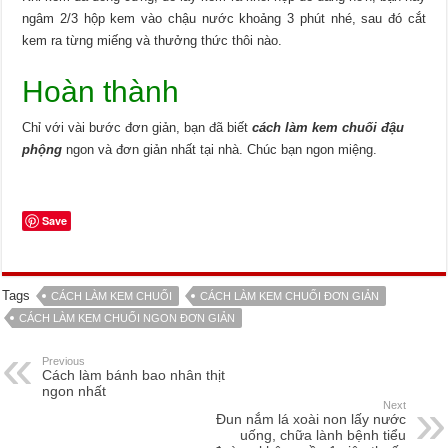
ngâm 2/3 hộp kem vào chậu nước khoảng 3 phút nhé, sau đó cắt
kem ra từng miếng và thưởng thức thôi nào.
Hoàn thành
Chỉ với vài bước đơn giản, bạn đã biết
cách làm kem chuối
đậu
phộng
ngon và đơn giản nhất tại nhà. Chúc bạn ngon miệng.
Save
Tags
CÁCH LÀM KEM CHUỐI
CÁCH LÀM KEM CHUỐI ĐƠN GIẢN
CÁCH LÀM KEM CHUỐI NGON ĐƠN GIẢN
Previous
Cách làm bánh bao nhân thịt
ngon nhất
Next
Đun nắm lá xoài non lấy nước
uống, chữa lành bệnh tiểu