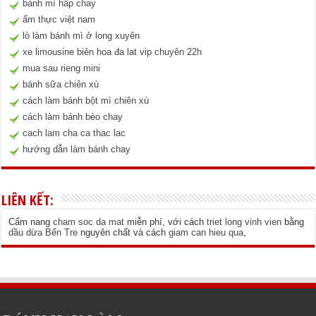
bánh mì hấp chay
ẩm thực việt nam
lò làm bánh mì ở long xuyên
xe limousine biên hoa đa lat vip chuyên 22h
mua sau rieng mini
bánh sữa chiên xù
cách làm bánh bột mì chiên xù
cách làm bánh bèo chay
cach lam cha ca thac lac
hướng dẫn làm bánh chay
LIÊN KẾT:
Cẩm nang
cham soc da mat
miễn phí, với cách
triet long vinh vien
bằng
dầu dừa Bến Tre
nguyên chất và cách
giam can hieu qua
,