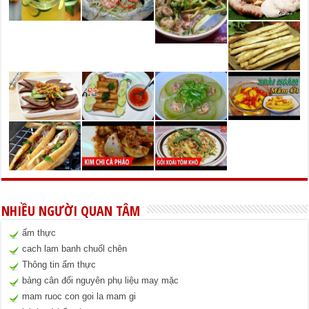
NHIỀU NGƯỜI QUAN TÂM
ẩm thực
cach lam banh chuốl chên
Thông tin ẩm thực
bảng cân đối nguyên phụ liệu may mặc
mam ruoc con goi la mam gi