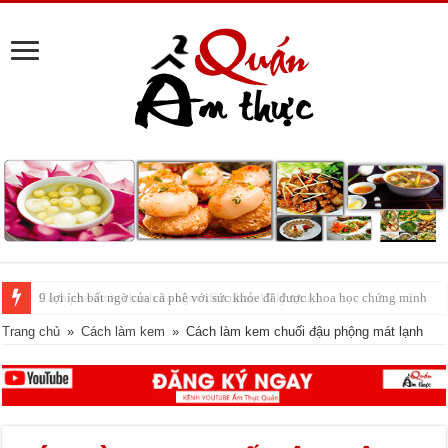
Cách pha nước chanh đá ngon đều nhau 10 ly như 1
Trang chủ
»
Cách làm kem
»
Cách làm kem chuối đậu phộng mát lạnh