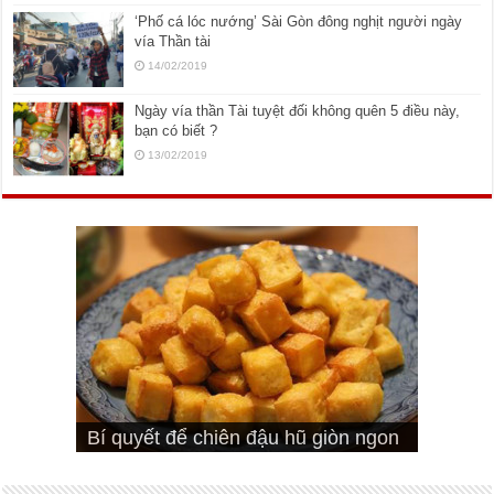
‘Phố cá lóc nướng’ Sài Gòn đông nghịt người ngày
vía Thần tài
14/02/2019
Ngày vía thần Tài tuyệt đối không quên 5 điều này,
bạn có biết ?
13/02/2019
Cách pha nước mắm trộn gỏi ngon
Cách ướp sườn non nướng ngon
Bật mí cách ướp sườn cơm tấm
bá cháy
Bí quyết để chiên đậu hũ giòn ngon
đúng vị
Cách ướp thịt heo chiên ngon mềm
ngon