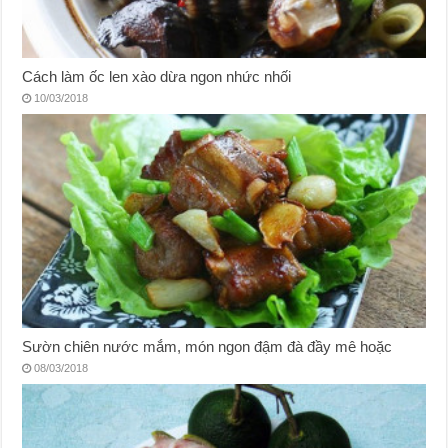
Cách làm ốc len xào dừa ngon nhức nhối
10/03/2018
Sườn chiên nước mắm, món ngon đậm đà đầy mê hoặc
08/03/2018