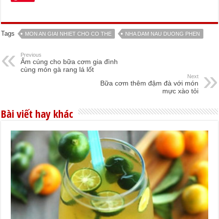
Tags
MON AN GIAI NHIET CHO CO THE
NHA DAM NAU DUONG PHEN
Previous
Ấm cúng cho bữa cơm gia đình
cùng món gà rang lá lốt
Next
Bữa cơm thêm đậm đà với món
mực xào tỏi
Bài viết hay khác