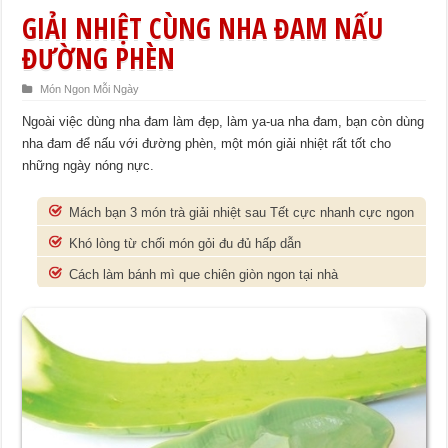
GIẢI NHIỆT CÙNG NHA ĐAM NẤU
ĐƯỜNG PHÈN
Món Ngon Mỗi Ngày
Ngoài việc dùng nha đam làm đẹp, làm ya-ua nha đam, bạn còn dùng
nha đam để nấu với đường phèn, một món giải nhiệt rất tốt cho
những ngày nóng nực.
Mách bạn 3 món trà giải nhiệt sau Tết cực nhanh cực ngon
Khó lòng từ chối món gỏi đu đủ hấp dẫn
Cách làm bánh mì que chiên giòn ngon tại nhà