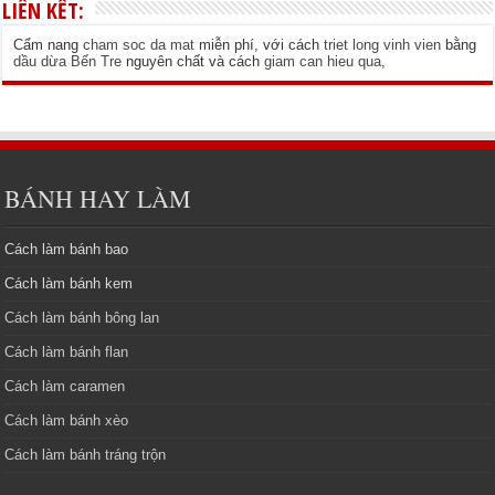
LIÊN KẾT:
Cẩm nang
cham soc da mat
miễn phí, với cách
triet long vinh vien
bằng
dầu dừa Bến Tre
nguyên chất và cách
giam can hieu qua
,
BÁNH HAY LÀM
Cách làm bánh bao
Cách làm bánh kem
Cách làm bánh bông lan
Cách làm bánh flan
Cách làm caramen
Cách làm bánh xèo
Cách làm bánh tráng trộn