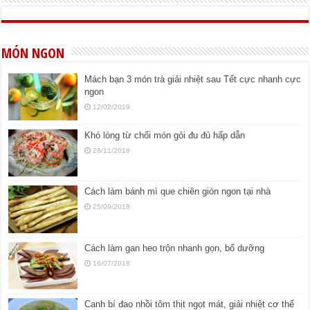
MÓN NGON
Mách bạn 3 món trà giải nhiệt sau Tết cực nhanh cực
ngon
12/02/2019
Khó lòng từ chối món gỏi đu đủ hấp dẫn
28/11/2018
Cách làm bánh mì que chiên giòn ngon tại nhà
25/09/2018
Cách làm gan heo trộn nhanh gọn, bổ dưỡng
16/07/2018
Canh bí đao nhồi tôm thịt ngọt mát, giải nhiệt cơ thể