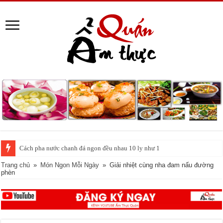
Tin vui cho những người ghiền cà phê: Uống mỗi ngày giúp sống lâu hơn,
Trang chủ
»
Món Ngon Mỗi Ngày
»
Giải nhiệt cùng nha đam nấu đường
phèn