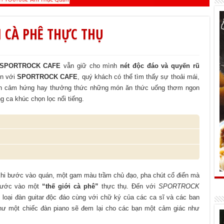
I CÀ PHÊ THỰC THỤ
SPORTROCK CAFE
vẫn giữ cho mình
nét độc đáo và quyến rũ
ến với
SPORTROCK CAFE
, quý khách có thể tìm thấy sự thoải mái,
uồn cảm hứng hay thưởng thức những món ăn thức uống thơm ngon
g ca khúc chọn lọc nổi tiếng.
 khi bước vào quán, một gam màu trầm chủ đạo, pha chút cổ điển mà
 bước vào một
“thế giới cà phê”
thực thụ. Đến với
SPORTROCK
loại đàn guitar độc đáo cùng với chữ ký của các ca sĩ và các ban
như một chiếc đàn piano sẽ đem lại cho các bạn một cảm giác như