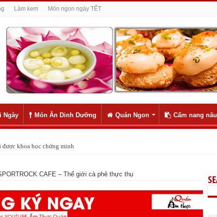
ng
Làm kem
Món ngon ngày TẾT
i Ngày
Món Ăn Dinh Dưỡng
Quán Ngon
Cẩm nang nấu
 đã được khoa học chứng minh
SPORTROCK CAFE – Thế giới cà phê thực thụ
S