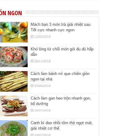
ÓN NGON
Mách bạn 3 món trà giải nhiệt sau
Tết cực nhanh cực ngon
12/02/2019
Khó lòng từ chối món gỏi đu đủ hấp
dẫn
28/11/2018
Cách làm bánh mì que chiên giòn
ngon tại nhà
25/09/2018
Cách làm gan heo trộn nhanh gọn,
bổ dưỡng
16/07/2018
Canh bí đao nhồi tôm thịt ngọt mát,
giải nhiệt cơ thể
13/07/2018