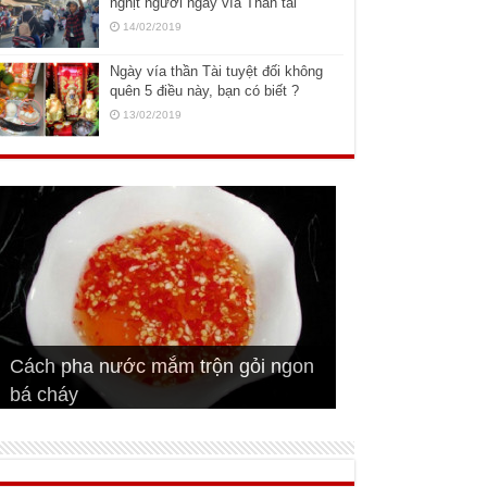
nghịt người ngày vía Thần tài
14/02/2019
Ngày vía thần Tài tuyệt đối không
quên 5 điều này, bạn có biết ?
13/02/2019
Cách pha nước mắm trộn gỏi ngon
Cách ướp sườn non nướng ngon
Bật mí cách ướp sườn cơm tấm
bá cháy
Bí quyết để chiên đậu hũ giòn ngon
đúng vị
Cách ướp thịt heo chiên ngon mềm
ngon