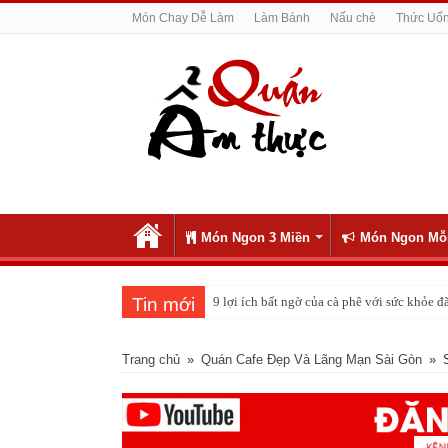
Món Chay Dễ Làm
Làm Bánh
Nấu chè
Thức Uố
Món Ngon 3 Miền
Món Ngon Mỗ
Tin mới
9 lợi ích bất ngờ của cà phê với sức khỏe
Trang chủ
»
Quán Cafe Đẹp Và Lãng Mạn Sài Gòn
»