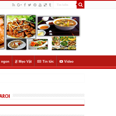
 ngon
Mẹo Vặt
Tin tức
Video
EARCH