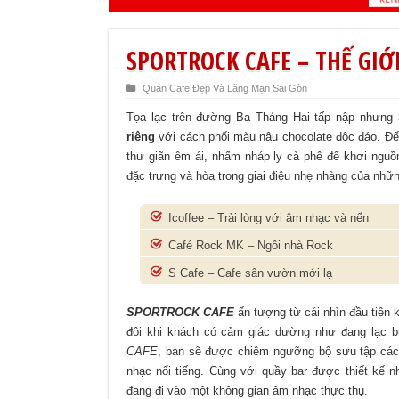
SPORTROCK CAFE – THẾ GIỚ
Quán Cafe Đẹp Và Lãng Mạn Sài Gòn
Tọa lạc trên đường Ba Tháng Hai tấp nập nhưng
riêng
với cách phối màu nâu chocolate độc đáo. Đ
thư giãn êm ái, nhấm nháp ly cà phê để khơi ng
đặc trưng và hòa trong giai điệu nhẹ nhàng của nhữn
Icoffee – Trải lòng với âm nhạc và nến
Café Rock MK – Ngôi nhà Rock
S Cafe – Cafe sân vườn mới lạ
SPORTROCK CAFE
ấn tượng từ cái nhìn đầu tiên
đôi khi khách có cảm giác dường như đang lạc
CAFE
, bạn sẽ được chiêm ngưỡng bộ sưu tập các 
nhạc nổi tiếng. Cùng với quầy bar được thiết kế 
đang đi vào một không gian âm nhạc thực thụ.