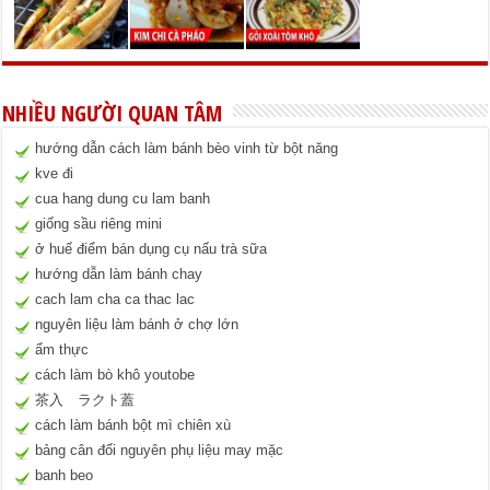
NHIỀU NGƯỜI QUAN TÂM
hướng dẫn cách làm bánh bèo vinh từ bột năng
kve đi
cua hang dung cu lam banh
giống sầu riêng mini
ở huế điểm bán dụng cụ nấu trà sữa
hướng dẫn làm bánh chay
cach lam cha ca thac lac
nguyên liệu làm bánh ở chợ lớn
ẩm thực
cách làm bò khô youtobe
茶入 ラクト蓋
cách làm bánh bột mì chiên xù
bảng cân đối nguyên phụ liệu may mặc
banh beo