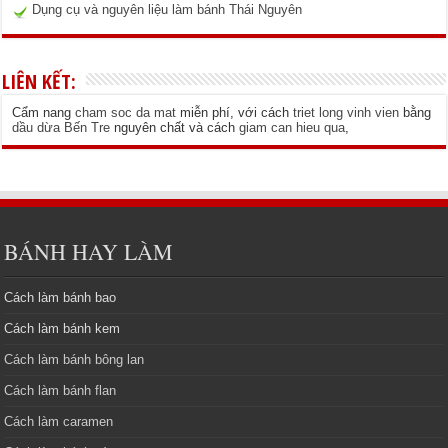
Dụng cụ và nguyên liệu làm bánh Thái Nguyên
LIÊN KẾT:
Cẩm nang
cham soc da mat
miễn phí, với cách
triet long vinh vien
bằng
dầu dừa Bến Tre
nguyên chất và cách
giam can hieu qua
,
BÁNH HAY LÀM
Cách làm bánh bao
Cách làm bánh kem
Cách làm bánh bông lan
Cách làm bánh flan
Cách làm caramen