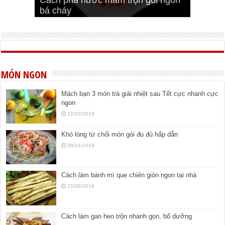
Cách pha nước mắm trộn gỏi ngon
Cách ướp sườn non nướng ngon
Bật mí cách ướp sườn cơm tấm
bá cháy
Bí quyết để chiên đậu hũ giòn ngon
đúng vị
Cách ướp thịt heo chiên ngon mềm
ngon
MÓN NGON
Mách bạn 3 món trà giải nhiệt sau Tết cực nhanh cực
ngon
12/02/2019
Khó lòng từ chối món gỏi đu đủ hấp dẫn
28/11/2018
Cách làm bánh mì que chiên giòn ngon tại nhà
25/09/2018
Cách làm gan heo trộn nhanh gọn, bổ dưỡng