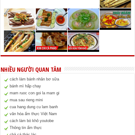
NHIỀU NGƯỜI QUAN TÂM
cách làm bánh nhân bơ sữa
bánh mì hấp chay
mam ruoc con goi la mam gi
mua sau rieng mini
cua hang dung cu lam banh
văn hóa ẩm thực Việt Nam
cách làm bò khô youtobe
Thông tin ẩm thực
chả cá thác lác