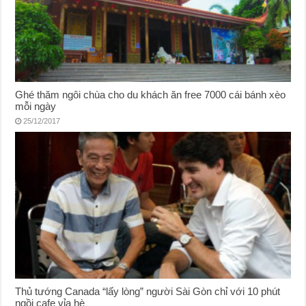
Ghé thăm ngôi chùa cho du khách ăn free 7000 cái bánh xèo
mỗi ngày
25/12/2017
Thủ tướng Canada “lấy lòng” người Sài Gòn chỉ với 10 phút
ngồi cafe vỉa hè