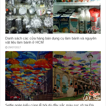
Danh sách các cửa hàng bán dụng cụ làm bánh và nguyên
vật liệu làm bánh ở HCM
29/07/2017
Selfie ngàn kiểu cùng lễ hội dù đầy sắc màu rực rỡ tại Đà