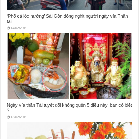
‘Phố cá lóc nướng’ Sài Gòn đông nghịt người ngày vía Thần
tài
14/02/2019
Ngày vía thần Tài tuyệt đối không quên 5 điều này, bạn có biết
?
13/02/2019