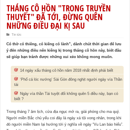
THÁNG CÔ HỒN "TRONG TRUYỀN
THUYẾT" ĐÃ TỚI, ĐỪNG QUÊN
NHỮNG ĐIỀU ĐẠI KỊ SAU
Tin tức
Có thờ có thiêng, có kiêng có lành”, dành chút thời gian để lưu
ý đến những điều nên kiêng kị trong tháng cô hồn này, biết đâu
sẽ giúp bạn tránh được những xui xẻo không mong muốn.
14 ngày xấu tháng cô hồn năm 2018 nhất định phải biết
‘Phố cá lóc nướng’ Sài Gòn đông nghịt người ngày vía Thần
tài
Ngày vía thần Tài tuyệt đối không quên 5 điều này, bạn có
biết ?
Trong tháng 7 âm lịch, cửa địa ngục mở ra, giải phóng cho ma quỷ.
Người miền Bắc chủ yếu coi đây là ngày xá tội vong nhân, trong khi
đó người miền Nam lại hướng tới ý nghĩa về ngày “Vu Lan báo hiếu”.