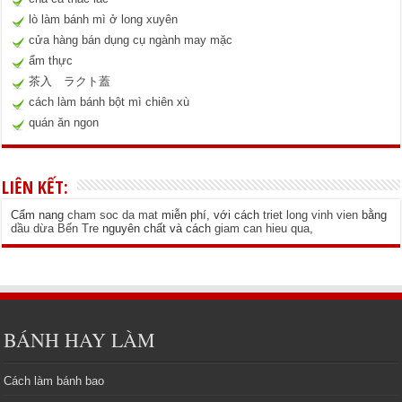
lò làm bánh mì ở long xuyên
cửa hàng bán dụng cụ ngành may mặc
ẩm thực
茶入 ラクト蓋
cách làm bánh bột mì chiên xù
quán ăn ngon
LIÊN KẾT:
Cẩm nang
cham soc da mat
miễn phí, với cách
triet long vinh vien
bằng
dầu dừa Bến Tre
nguyên chất và cách
giam can hieu qua
,
BÁNH HAY LÀM
Cách làm bánh bao