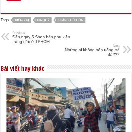
Tags
KIÊNG KỊ
MA QUỶ
THÁNG CÔ HỒN
Previous
Đến ngay 5 Shop bán phụ kiện
trang sức ở TPHCM
Next
Những ai không nên uống trà
đá???
Bài viết hay khác