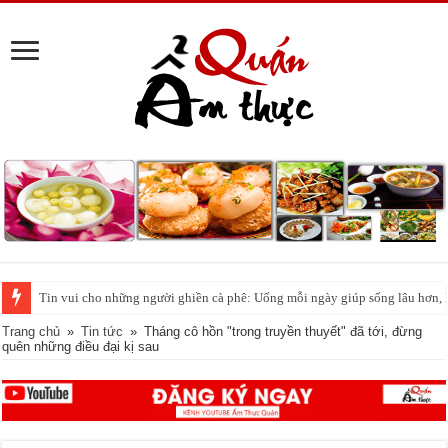
Tin vui cho những người ghiền cà phê: Uống mỗi ngày giúp sống lâu hơn,
Trang chủ
»
Tin tức
»
Tháng cô hồn "trong truyền thuyết" đã tới, đừng
quên những điều đại kị sau