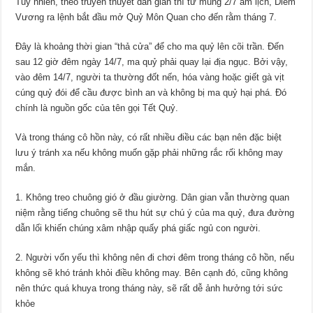
Tuy nhiên, theo truyền thuyết dân gian thì từ mùng 2/7 âm lịch, Diêm
Vương ra lệnh bắt đầu mở Quỷ Môn Quan cho đến rằm tháng 7.
Đây là khoảng thời gian “thả cửa” để cho ma quỷ lên cõi trần. Đến
sau 12 giờ đêm ngày 14/7, ma quỷ phải quay lại địa ngục. Bởi vậy,
vào đêm 14/7, người ta thường đốt nến, hóa vàng hoặc giết gà vịt
cúng quỷ đói để cầu được bình an và không bị ma quỷ hại phá. Đó
chính là nguồn gốc của tên gọi Tết Quỷ.
Và trong tháng cô hồn này, có rất nhiều điều các bạn nên đặc biệt
lưu ý tránh xa nếu không muốn gặp phải những rắc rối không may
mắn.
1. Không treo chuông gió ở đầu giường. Dân gian vẫn thường quan
niệm rằng tiếng chuông sẽ thu hút sự chú ý của ma quỷ, đưa đường
dẫn lối khiến chúng xâm nhập quấy phá giấc ngủ con người.
2. Người vốn yếu thì không nên đi chơi đêm trong tháng cô hồn, nếu
không sẽ khó tránh khỏi điều không may. Bên cạnh đó, cũng không
nên thức quá khuya trong tháng này, sẽ rất dễ ảnh hưởng tới sức
khỏe