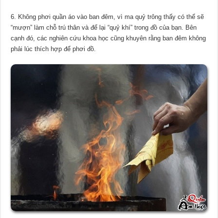
6. Không phơi quần áo vào ban đêm, vì ma quỷ trông thấy có thể sẽ
“mượn” làm chỗ trú thân và để lại “quỷ khí” trong đồ của bạn. Bên
cạnh đó, các nghiên cứu khoa học cũng khuyên rằng ban đêm không
phải lúc thích hợp để phơi đồ.