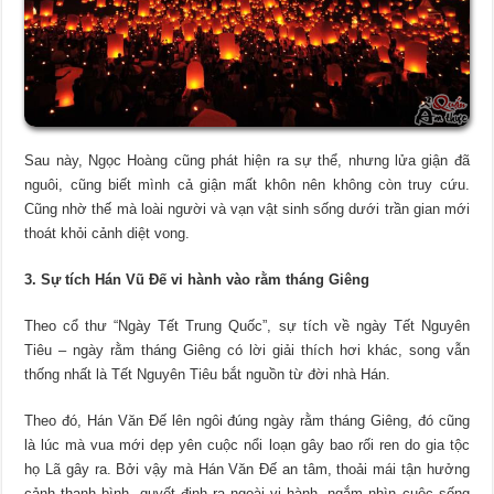
Sau này, Ngọc Hoàng cũng phát hiện ra sự thể, nhưng lửa giận đã
nguôi, cũng biết mình cả giận mất khôn nên không còn truy cứu.
Cũng nhờ thế mà loài người và vạn vật sinh sống dưới trần gian mới
thoát khỏi cảnh diệt vong.
3. Sự tích Hán Vũ Đế vi hành vào rằm tháng Giêng
Theo cổ thư “Ngày Tết Trung Quốc”, sự tích về ngày Tết Nguyên
Tiêu – ngày rằm tháng Giêng có lời giải thích hơi khác, song vẫn
thống nhất là Tết Nguyên Tiêu bắt nguồn từ đời nhà Hán.
Theo đó, Hán Văn Đế lên ngôi đúng ngày rằm tháng Giêng, đó cũng
là lúc mà vua mới dẹp yên cuộc nổi loạn gây bao rối ren do gia tộc
họ Lã gây ra. Bởi vậy mà Hán Văn Đế an tâm, thoải mái tận hưởng
cảnh thanh bình, quyết định ra ngoài vi hành, ngắm nhìn cuộc sống