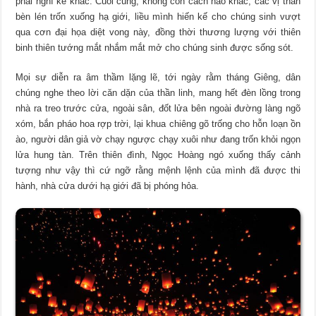
phải nghĩ kế khác. Cuối cùng, không còn cách nào khác, các vị thần
bèn lén trốn xuống hạ giới, liều mình hiến kế cho chúng sinh vượt
qua cơn đại họa diệt vong này, đồng thời thương lượng với thiên
binh thiên tướng mắt nhắm mắt mở cho chúng sinh được sống sót.
Mọi sự diễn ra âm thầm lặng lẽ, tới ngày rằm tháng Giêng, dân
chúng nghe theo lời căn dặn của thần linh, mang hết đèn lồng trong
nhà ra treo trước cửa, ngoài sân, đốt lửa bên ngoài đường làng ngõ
xóm, bắn pháo hoa rợp trời, lại khua chiêng gõ trống cho hỗn loạn ồn
ào, người dân giả vờ chạy ngược chạy xuôi như đang trốn khỏi ngọn
lửa hung tàn. Trên thiên đình, Ngọc Hoàng ngó xuống thấy cảnh
tượng như vậy thì cứ ngỡ rằng mệnh lệnh của mình đã được thi
hành, nhà cửa dưới hạ giới đã bị phóng hỏa.