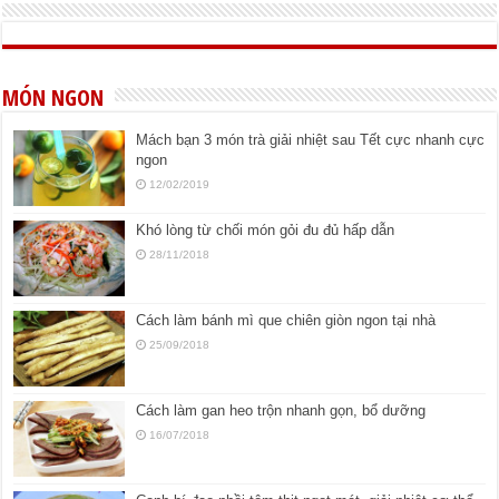
MÓN NGON
Mách bạn 3 món trà giải nhiệt sau Tết cực nhanh cực
ngon
12/02/2019
Khó lòng từ chối món gỏi đu đủ hấp dẫn
28/11/2018
Cách làm bánh mì que chiên giòn ngon tại nhà
25/09/2018
Cách làm gan heo trộn nhanh gọn, bổ dưỡng
16/07/2018