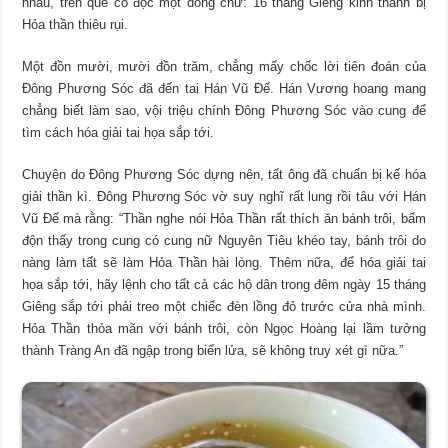
nhau, trên quẻ có độc một dòng chữ: 16 tháng Giêng kinh thành bị
Hỏa thần thiêu rụi.
Một đồn mười, mười đồn trăm, chẳng mấy chốc lời tiên đoán của
Đông Phương Sóc đã đến tai Hán Vũ Đế. Hán Vương hoang mang
chẳng biết làm sao, vội triệu chính Đông Phương Sóc vào cung để
tìm cách hóa giải tai họa sắp tới.
Chuyện do Đông Phương Sóc dựng nên, tất ông đã chuẩn bị kế hóa
giải thần kì. Đông Phương Sóc vờ suy nghĩ rất lung rồi tâu với Hán
Vũ Đế mà rằng: “Thần nghe nói Hỏa Thần rất thích ăn bánh trôi, bấm
độn thấy trong cung có cung nữ Nguyên Tiêu khéo tay, bánh trôi do
nàng làm tất sẽ làm Hỏa Thần hài lòng. Thêm nữa, để hóa giải tai
họa sắp tới, hãy lệnh cho tất cả các hộ dân trong đêm ngày 15 tháng
Giêng sắp tới phải treo một chiếc đèn lồng đỏ trước cửa nhà mình.
Hỏa Thần thỏa mãn với bánh trôi, còn Ngọc Hoàng lại lầm tưởng
thành Tràng An đã ngập trong biển lửa, sẽ không truy xét gì nữa.”