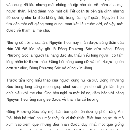
vào cung đã lâu nhưng mãi chẳng có dịp nào xin về thăm cha mẹ,
người thân. Nàng thèm nhớ một cái Tết đoàn tụ bên gia đình nhưng
đó dường như là điều không thể, trong lúc nghĩ quẩn, Nguyên Tiêu
tìm đến một cái giếng trong cung, toan kết liễu cuộc đời, có vậy mới
được về thăm lại mẹ cha.
Nhưng số trời chưa tận, Nguyên Tiêu may mắn được sủng thần của
Hán Vũ Đế lúc bấy giờ là Đông Phương Sóc cứu sống. Đông
Phương Sóc là người tài năng đức độ, thấu hiểu lòng người, có tấm
lòng nhân từ thơm thảo. Gặng hỏi nàng cung nữ và biết được nguồn
cơn sự việc, Đông Phương Sóc vô cùng xúc động.
Trước tấm lòng hiếu thảo của người cung nữ xa xứ, Đông Phương
Sóc trong lòng cũng muốn giúp chút sức mọn cho cô gái làm trọn
chữ hiếu với mẹ cha. Ông bèn nghĩ ra một kế nọ, đảm bảo với nàng
Nguyên Tiêu rằng nàng sẽ được về thăm lại cố hương.
Đông Phương Sóc bày một bàn bói quẻ trên đường phố Tràng An,
“bài binh bố trận” như một thầy tử vi thứ thiệt. Biết bao người tò mò
xúm vào xem quẻ nhưng đều nhận được duy nhất một quẻ giống