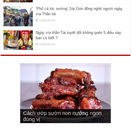
‘Phố cá lóc nướng’ Sài Gòn đông nghịt người ngày
vía Thần tài
14/02/2019
Ngày vía thần Tài tuyệt đối không quên 5 điều này,
bạn có biết ?
13/02/2019
Cách pha nước mắm trộn gỏi ngon
Cách ướp sườn non nướng ngon
Bật mí cách ướp sườn cơm tấm
bá cháy
Bí quyết để chiên đậu hũ giòn ngon
đúng vị
Cách ướp thịt heo chiên ngon mềm
ngon