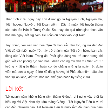
Theo tích xưa, ngày này còn được gọi là Nguyên Tịch, Nguyên Dạ,
Tết Thượng Nguyên, Tết Đoàn viên… Đây là ngày Tết truyền thống
của dân tộc Hán ở Trung Quốc. Sau này, do quá trình giao thoa văn
hóa mà ngày Tết Nguyên Tiêu dần du nhập vào Việt Nam.
Tuy nhiên, với nền văn hóa đậm đà bản sắc dân tộc, người dân đất
Việt đã dần biến ngày Tết này trở thành ngày Tết với những bản sắc
riêng của Việt Nam. Trong đó, Phật giáo đóng vai trò quan trọng khi
gắn kết các phong tục văn hóa, khiến cho người dân xứ Việt với tư
tưởng Phật giáo thấm nhuần coi đó chẳng những là ngày Tết đoàn
viên mà còn là ngày lễ lớn để dâng hương lễ Phật đầu năm, cầu cho
vạn sự an lành, đất trời hòa lạc, thế gian hoan hỷ tiếng cười.
Lời kết
“Lễ quanh năm không bằng rằm tháng Giêng”, chỉ nghe vậy thôi là
hiểu người Việt Nam đặt rằm tháng Giêng – Tết Nguyên Tiêu ở vị trí
cao đến nhường nào. Tết Nguyên Tiêu là ngày rằm đầu tiên của năm