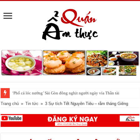
Ngày vía thần Tài tuyệt đối không quên 5 điều này, bạn có biết ?
Trang chủ
»
Tin tức
»
3 Sự tích Tết Nguyên Tiêu – rằm tháng Giêng