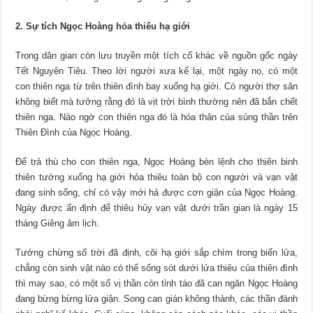
2. Sự tích Ngọc Hoàng hỏa thiêu hạ giới
Trong dân gian còn lưu truyền một tích cổ khác về nguồn gốc ngày
Tết Nguyên Tiêu. Theo lời người xưa kể lại, một ngày nọ, có một
con thiên nga từ trên thiên đình bay xuống hạ giới. Có người thợ săn
không biết mà tưởng rằng đó là vịt trời bình thường nên đã bắn chết
thiên nga. Nào ngờ con thiên nga đó là hóa thân của sủng thần trên
Thiên Đình của Ngọc Hoàng.
Để trả thù cho con thiên nga, Ngọc Hoàng bèn lệnh cho thiên binh
thiên tướng xuống hạ giới hỏa thiêu toàn bộ con người và vạn vật
đang sinh sống, chỉ có vậy mới hả được cơn giận của Ngọc Hoàng.
Ngày được ấn định để thiêu hủy vạn vật dưới trần gian là ngày 15
tháng Giêng âm lịch.
Tưởng chừng số trời đã định, cõi hạ giới sắp chìm trong biển lửa,
chẳng còn sinh vật nào có thể sống sót dưới lửa thiêu của thiên đình
thì may sao, có một số vị thần còn tỉnh táo đã can ngăn Ngọc Hoàng
đang bừng bừng lửa giận. Song can gián không thành, các thần đành