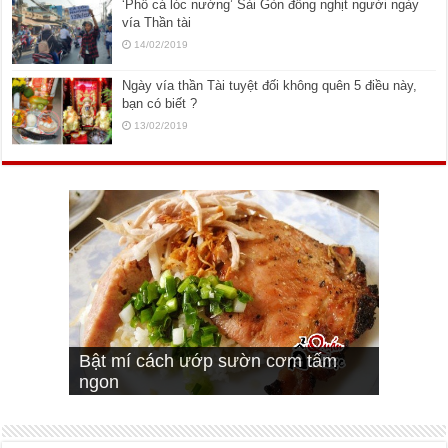
‘Phố cá lóc nướng’ Sài Gòn đông nghịt người ngày
vía Thần tài
14/02/2019
Ngày vía thần Tài tuyệt đối không quên 5 điều này,
bạn có biết ?
13/02/2019
Cách pha nước mắm trộn gỏi ngon
Cách ướp sườn non nướng ngon
Bật mí cách ướp sườn cơm tấm
bá cháy
Bí quyết để chiên đậu hũ giòn ngon
đúng vị
Cách ướp thịt heo chiên ngon mềm
ngon