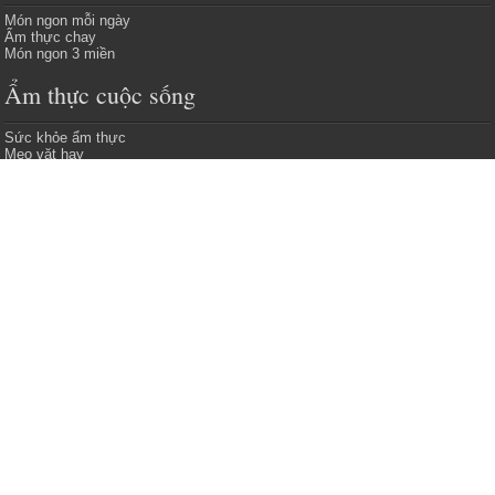
Món ngon mỗi ngày
Ẩm thực chay
Món ngon 3 miền
Ẩm thực cuộc sống
Sức khỏe ẩm thực
Mẹo vặt hay
Quán ngon bổ rẻ
Những món chay ngon dễ làm
MÓN ĂN NGON
Cẩm nang
ẩm thực
cho mọi người - Món ăn ngon, chia sẻ cách nấu những
món ăn ngon dễ làm, giúp bạn có những món ăn gia đình đơn giản nhưng
thơm ngon và bổ dưỡng.
THÔNG TIN
Website:
https://amthucquan.net