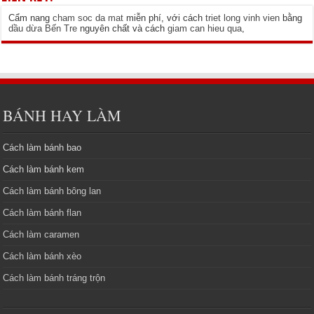
Cẩm nang
cham soc da mat
miễn phí, với cách
triet long vinh vien
bằng
dầu dừa Bến Tre
nguyên chất và cách
giam can hieu qua
,
BÁNH HAY LÀM
Cách làm bánh bao
Cách làm bánh kem
Cách làm bánh bông lan
Cách làm bánh flan
Cách làm caramen
Cách làm bánh xèo
Cách làm bánh tráng trộn