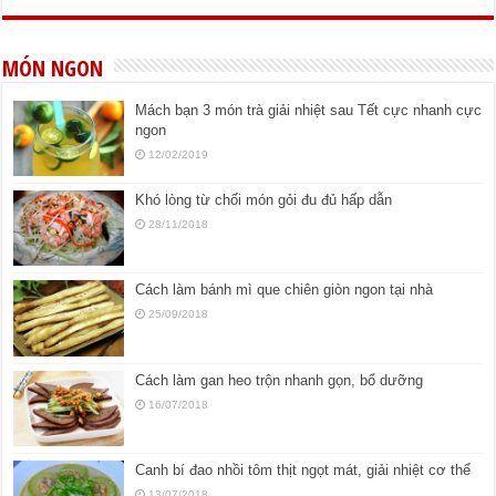
MÓN NGON
Mách bạn 3 món trà giải nhiệt sau Tết cực nhanh cực
ngon
12/02/2019
Khó lòng từ chối món gỏi đu đủ hấp dẫn
28/11/2018
Cách làm bánh mì que chiên giòn ngon tại nhà
25/09/2018
Cách làm gan heo trộn nhanh gọn, bổ dưỡng
16/07/2018
Canh bí đao nhồi tôm thịt ngọt mát, giải nhiệt cơ thể
13/07/2018