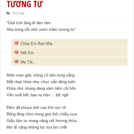
TƯƠNG TƯ
Thơ Hay
“Giọt tình lặng lẽ lâm râm
Hòa trong nỗi nhớ ươm mầm tương tư”
Chào Em Ban Mai
Nết Em
Mẹ Tôi…
Miên man giấc mộng cô bên rừng vắng
Mắt nhạt nhòa như chực sẵn dòng tuôn
Khỏa nhớ nhung đang xâm tiếm cõi hồn
Vẫn nuối tiếc bao nụ hôn … bỡ ngỡ
Đêm đã khuya ánh sao trời rực rỡ
Bỗng lắng chìm trong giọt thở chiều xưa
Giấu tâm tư mang nặng vết hương thừa
Mơ dĩ vãng những lọc lừa lịm chết