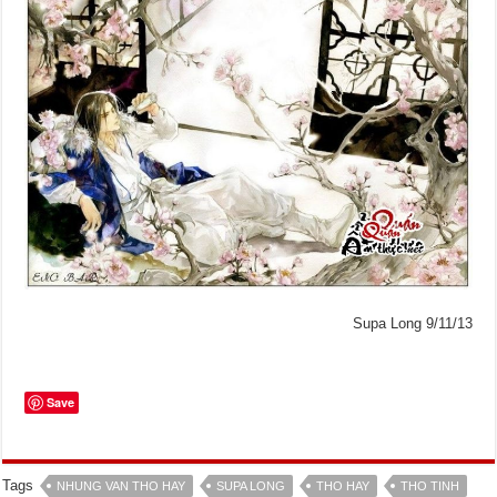
Supa Long 9/11/13
Save
Tags
NHUNG VAN THO HAY
SUPA LONG
THO HAY
THO TINH