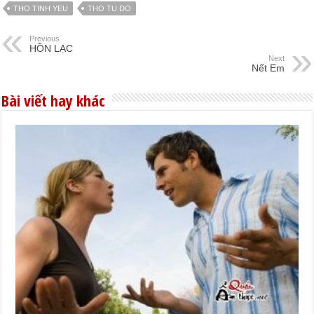
THO TINH YEU
THO TU DO
Previous
HỒN LẠC
Next
Nết Em
Bài viết hay khác