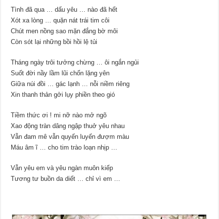
Tình đã qua … dấu yêu … nào đã hết
Xót xa lòng … quặn nát trái tim côi
Chút men nồng sao mặn đắng bờ môi
Còn sót lại những bồi hồi lệ tủi
Tháng ngày trôi tưởng chừng … ôi ngắn ngủi
Suốt đời nầy lầm lũi chốn lặng yên
Giữa núi đồi … gác lạnh … nỗi niềm riêng
Xin thanh thản gởi lụy phiền theo gió
Tiềm thức ơi ! mi nỡ nào mở ngõ
Xao động tràn dâng ngập thuở yêu nhau
Vẫn đam mê vẫn quyến luyến đượm màu
Máu âm ĩ … cho tim trào loạn nhịp …
Vẫn yêu em và yêu ngàn muôn kiếp
Tương tư buồn da diết … chỉ vì em …