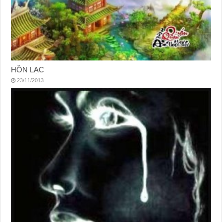
HỒN LẠC
23/11/2013