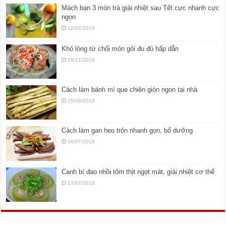
Mách bạn 3 món trà giải nhiệt sau Tết cực nhanh cực
ngon
12/02/2019
Khó lòng từ chối món gỏi đu đủ hấp dẫn
28/11/2018
Cách làm bánh mì que chiên giòn ngon tại nhà
25/09/2018
Cách làm gan heo trộn nhanh gọn, bổ dưỡng
16/07/2018
Canh bí đao nhồi tôm thịt ngọt mát, giải nhiệt cơ thể
13/07/2018