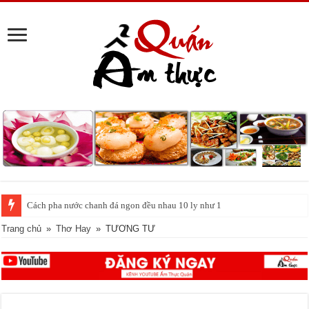
Tin vui cho những người ghiền cà phê: Uống mỗi ngày giúp sống lâu hơn,
Trang chủ
»
Thơ Hay
»
TƯƠNG TƯ