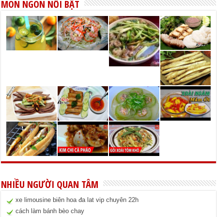
MÓN NGON NỔI BẬT
NHIỀU NGƯỜI QUAN TÂM
xe limousine biên hoa đa lat vip chuyên 22h
cách làm bánh bèo chay