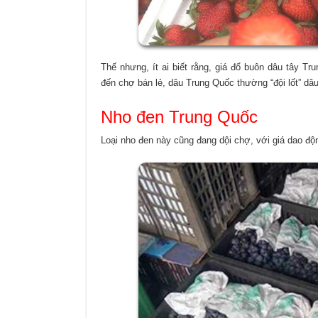
Thế nhưng, ít ai biết rằng, giá đổ buôn dâu tây Tr
đến chợ bán lẻ, dâu Trung Quốc thường “đội lốt” dâ
Nho đen Trung Quốc
Loại nho đen này cũng đang dội chợ, với giá dao độn