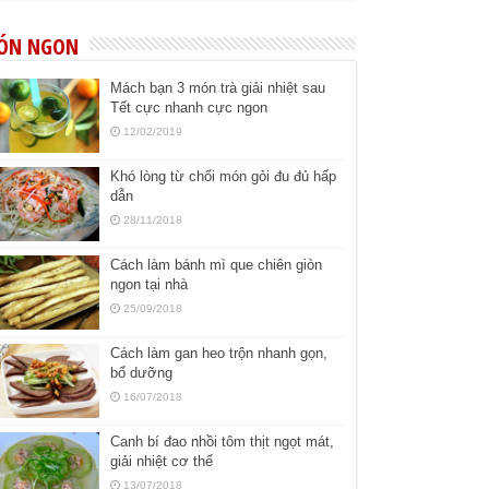
ÓN NGON
Mách bạn 3 món trà giải nhiệt sau
Tết cực nhanh cực ngon
12/02/2019
Khó lòng từ chối món gỏi đu đủ hấp
dẫn
28/11/2018
Cách làm bánh mì que chiên giòn
ngon tại nhà
25/09/2018
Cách làm gan heo trộn nhanh gọn,
bổ dưỡng
16/07/2018
Canh bí đao nhồi tôm thịt ngọt mát,
giải nhiệt cơ thể
13/07/2018