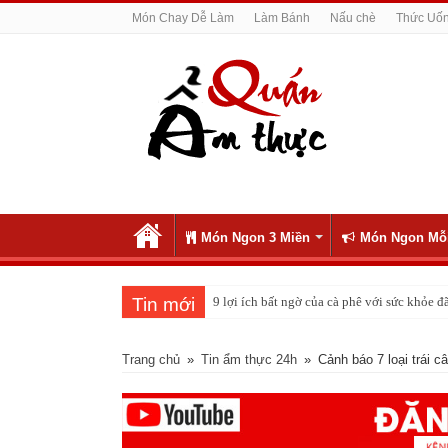
Món Chay Dễ Làm
Làm Bánh
Nấu chè
Thức Uố
Món Ngon 3 Miền
Món Ngon Mỗ
Tin mới
9 lợi ích bất ngờ của cà phê với sức khỏe
Cách pha nước chanh đá ngon đều nhau 10 
Trang chủ
»
Tin ẩm thực 24h
»
Cảnh báo 7 loại trái 