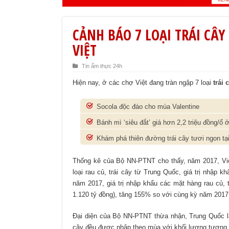
CẢNH BÁO 7 LOẠI TRÁI CÂ
VIỆT
Tin ẩm thực 24h
Hiện nay, ở các chợ Việt đang tràn ngập 7 loại
trái
Socola độc đáo cho mùa Valentine
Bánh mì ‘siêu đắt’ giá hơn 2,2 triệu đồng/ổ
Khám phá thiên đường trái cây tươi ngon tại
Thống kê của Bộ NN-PTNT cho thấy, năm 2017, Việt
loại rau củ, trái cây từ Trung Quốc, giá trị nhập
năm 2017, giá trị nhập khẩu các mặt hàng rau củ, 
1.120 tỷ đồng), tăng 155% so với cùng kỳ năm 2017
Đại diện của Bộ NN-PTNT thừa nhận, Trung Quốc là
cây đều được nhập theo mùa với khối lượng tương 