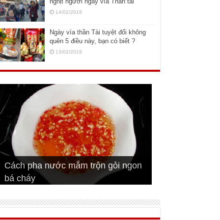
nghịt người ngày vía Thần tài
14/02/2019
Ngày vía thần Tài tuyệt đối không
quên 5 điều này, bạn có biết ?
13/02/2019
Cách pha nước mắm trộn gỏi ngon
Cách ướp sườn non nướng ngon
Bật mí cách ướp sườn cơm tấm
bá cháy
Bí quyết để chiên đậu hũ giòn ngon
đúng vị
Cách ướp thịt heo chiên ngon mềm
ngon