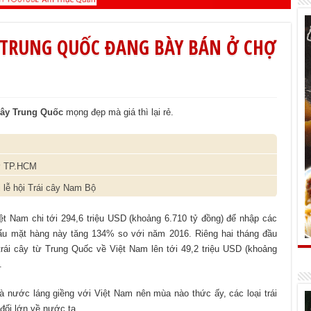
Y TRUNG QUỐC ĐANG BÀY BÁN Ở CHỢ
 cây Trung Quốc
mọng đẹp mà giá thì lại rẻ.
 ở TP.HCM
 lễ hội Trái cây Nam Bộ
 Nam chi tới 294,6 triệu USD (khoảng 6.710 tỷ đồng) để nhập các
 khẩu mặt hàng này tăng 134% so với năm 2016. Riêng hai tháng đầu
trái cây từ Trung Quốc về Việt Nam lên tới 49,2 triệu USD (khoảng
.
 nước láng giềng với Việt Nam nên mùa nào thức ấy, các loại trái
đối lớn về nước ta.