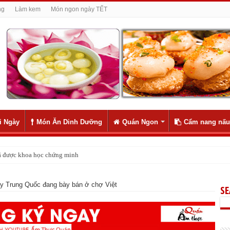
ng
Làm kem
Món ngon ngày TẾT
i Ngày
Món Ăn Dinh Dưỡng
Quán Ngon
Cẩm nang nấu
 đã được khoa học chứng minh
ly như 1
cây Trung Quốc đang bày bán ở chợ Việt
S