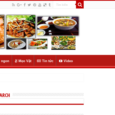
 ngon
Mẹo Vặt
Tin tức
Video
EARCH