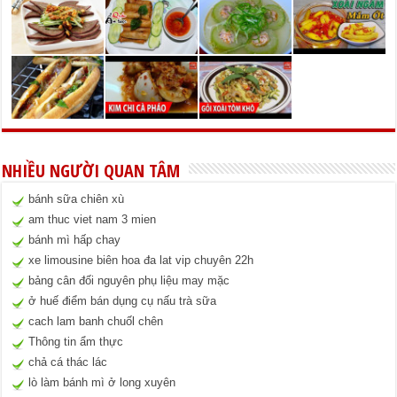
NHIỀU NGƯỜI QUAN TÂM
bánh sữa chiên xù
am thuc viet nam 3 mien
bánh mì hấp chay
xe limousine biên hoa đa lat vip chuyên 22h
bảng cân đối nguyên phụ liệu may mặc
ở huế điểm bán dụng cụ nấu trà sữa
cach lam banh chuốl chên
Thông tin ẩm thực
chả cá thác lác
lò làm bánh mì ở long xuyên