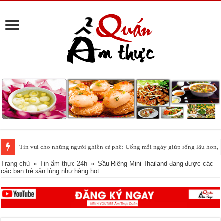
Tin vui cho những người ghiền cà phê: Uống mỗi ngày giúp sống lâu hơn,
‘Phố cá lóc nướng’ Sài Gòn đông nghịt người ngày vía Thần tài
Trang chủ
»
Tin ẩm thực 24h
»
Sầu Riêng Mini Thailand đang được các
các bạn trẻ săn lùng như hàng hot