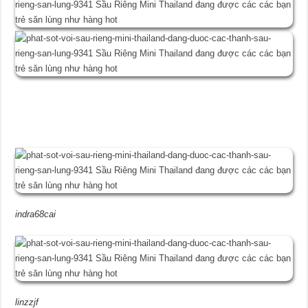
indra68cai
linzzjf