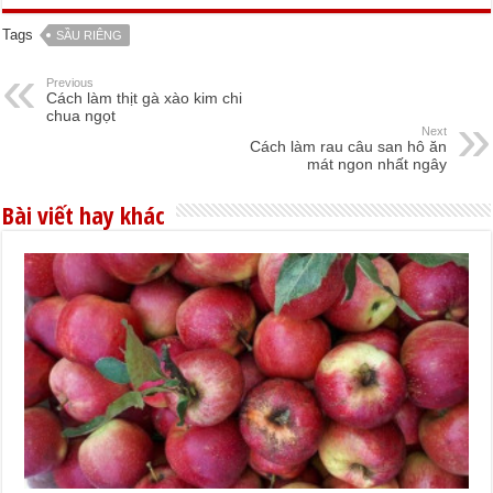
Tags
SẦU RIÊNG
Previous
Cách làm thịt gà xào kim chi
chua ngọt
Next
Cách làm rau câu san hô ăn
mát ngon nhất ngây
Bài viết hay khác