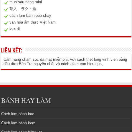
mua sau rieng mini
茶入 ラクト蓋
cách làm bánh bèo chay
văn hóa ẩm thực Việt Nam
kve đi
LIÊN KẾT:
Cẩm nang
cham soc da mat
miễn phí, với cách
triet long vinh vien
bằng
dầu dừa Bến Tre
nguyên chất và cách
giam can hieu qua
,
BÁNH HAY LÀM
Cách làm bánh bao
Cách làm bánh kem