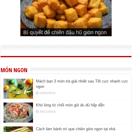
Cách pha nước mắm trộn gỏi ngon
Cách ướp sườn non nướng ngon
Bật mí cách ướp sườn cơm tấm
bá cháy
Bí quyết để chiên đậu hũ giòn ngon
đúng vị
Cách ướp thịt heo chiên ngon mềm
ngon
MÓN NGON
Mách bạn 3 món trà giải nhiệt sau Tết cực nhanh cực
ngon
12/02/2019
Khó lòng từ chối món gỏi đu đủ hấp dẫn
28/11/2018
Cách làm bánh mì que chiên giòn ngon tại nhà