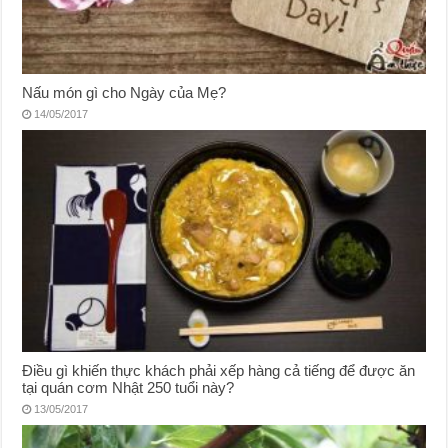
Nấu món gì cho Ngày của Mẹ?
14/05/2017
Điều gì khiến thực khách phải xếp hàng cả tiếng để được ăn
tại quán cơm Nhật 250 tuổi này?
13/05/2017