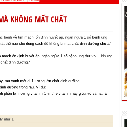
 MÀ KHÔNG MẤT CHẤT
ác bệnh về tim mạch, ổn định huyết áp, ngăn ngừa 1 số bệnh ung
hất
thế nào cho đúng cách để không bị mất chất dinh dưỡng chưa?
im mạch ổn định huyết áp, ngăn ngừa 1 số bệnh ung thư v.v… Nhưng
t chất dinh dưỡng?
gày, rau xanh mất đi 1 lượng lớn chất dinh dưỡng.
inh dưỡng trong rau. Ví dụ:
đi phần lớn lượng vitamin C vì tỉ lệ vitamin này giữa vỏ và hạt là
ly như 1