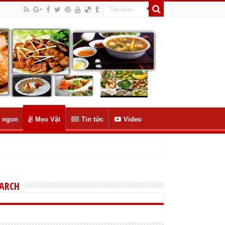
 ngon
Mẹo Vặt
Tin tức
Video
EARCH