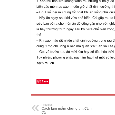
+ Xào rau nhỏ lửa không xanh rau nhưng ở nhiệt độ c
biến các món rau xào, muốn giữ chất dinh dưỡng thì
– Có 1 số loại rau dùng tốt nhất khi ăn sống như dư
– Hãy ăn ngay sau khi vừa chế biến. Chỉ gắp rau ra
sức bạn bỏ ra cho món ăn đó cũng gần như vô nghĩa,
là hãy thưởng thức ngay sau khi vừa chế biến xong
thể.
– Khi xào, nấu rất nhiều chất dinh dưỡng trong rau đ
cũng đừng chỉ uống nước mà quên “cái”, ăn sau sẽ g
– Gọt vỏ trước sau đó mới rửa hay để tiêu hóa thời 
Tuy nhiên, phương pháp này làm hao hụt một số lượn
sạch rau củ
Save
Previous
Cách làm mắm chưng thịt đậm
đà