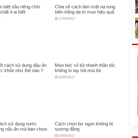
 biệt sầu riêng chín
Chia sẻ cách làm mặt nạ rong
hất ít ai biết
biển trắng da trị mụn hiệu quả
7
27/05/2017
ết cách sử dụng dầu ăn
Mẹo bóc vỏ tỏi nhanh thần tốc
ức khỏe như thế nào ?
không lo tay hôi mùi tỏi
7
26/05/2017
cách sử dụng nước
Cách chọn bơ ngon không bị
ong nấu ăn mà bạn chưa
sượng đắng
24/05/2017