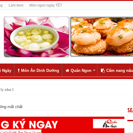
ng
Làm kem
Món ngon ngày TẾT
i Ngày
Món Ăn Dinh Dưỡng
Quán Ngon
Cẩm nang nấu
ly như 1
ng mỗi ngày giúp sống lâu hơn, khoa học đã chứng minh
hông mất chất
S