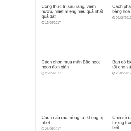
Công thức trị sâu răng, viêm
Cách phân
nướu, nhiệt miệng hiệu quả nhất
bằng hóa c
quả đất
09/06/201
15/06/2017
Cách chọn mua mận Bắc ngọt
Bạn có bi
ngon đơn giản
tốt cho s
26/05/2017
26/05/201
Cách nấu rau mồng tơi không bị
Chia sẻ 
nhớt
tương tr
biết
26/05/2017