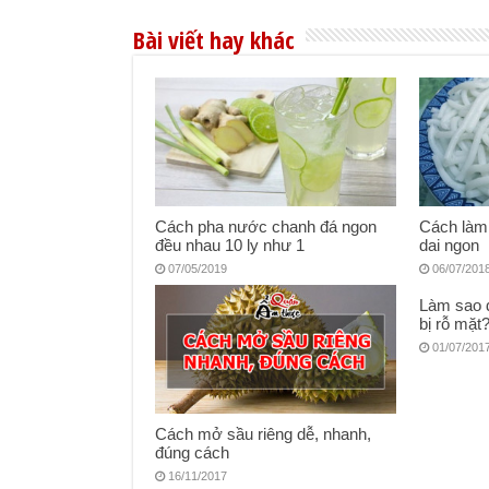
Bài viết hay khác
Cách pha nước chanh đá ngon
Cách làm 
đều nhau 10 ly như 1
dai ngon
07/05/2019
06/07/201
Làm sao đ
bị rỗ mặt
01/07/201
Cách mở sầu riêng dễ, nhanh,
đúng cách
16/11/2017