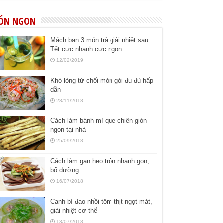
ÓN NGON
Mách bạn 3 món trà giải nhiệt sau
Tết cực nhanh cực ngon
12/02/2019
Khó lòng từ chối món gỏi đu đủ hấp
dẫn
28/11/2018
Cách làm bánh mì que chiên giòn
ngon tại nhà
25/09/2018
Cách làm gan heo trộn nhanh gọn,
bổ dưỡng
16/07/2018
Canh bí đao nhồi tôm thịt ngọt mát,
giải nhiệt cơ thể
13/07/2018