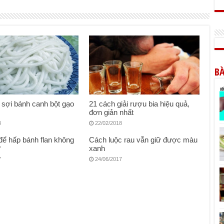
BÀ
sợi bánh canh bột gạo
21 cách giải rượu bia hiệu quả,
đơn giản nhất
8
22/02/2018
ể hấp bánh flan không
Cách luộc rau vẫn giữ được màu
?
xanh
7
24/06/2017