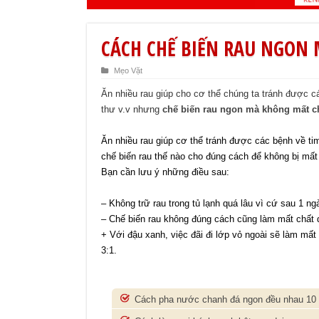
CÁCH CHẾ BIẾN RAU NGON
Mẹo Vặt
Ăn nhiều rau giúp cho cơ thể chúng ta tránh được c
thư v.v nhưng
c
hế biến rau ngon mà không mất c
Ăn nhiều rau giúp cơ thể tránh được các bệnh về t
chế biến rau thế nào cho đúng cách để không bị mấ
Bạn cần lưu ý những điều sau:
– Không trữ rau trong tủ lạnh quá lâu vì cứ sau 1 n
– Chế biến rau không đúng cách cũng làm mất chất d
+ Với đậu xanh, việc đãi đi lớp vỏ ngoài sẽ làm mất 
3:1.
Cách pha nước chanh đá ngon đều nhau 10 