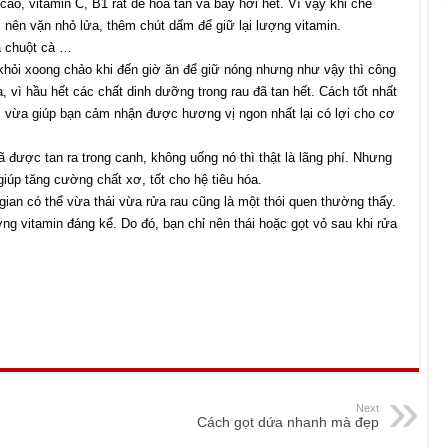
ao, vitamin C, B1 rất dễ hòa tan và bay hơi hết. Vì vậy khi chế
 nên vặn nhỏ lửa, thêm chút dấm để giữ lại lượng vitamin.
a chuột cà …
 khỏi xoong chảo khi đến giờ ăn để giữ nóng nhưng như vậy thì công
 vì hầu hết các chất dinh dưỡng trong rau đã tan hết. Cách tốt nhất
, vừa giúp bạn cảm nhận được hương vị ngon nhất lại có lợi cho cơ
ã được tan ra trong canh, không uống nó thì thật là lãng phí. Nhưng
iúp tăng cường chất xơ, tốt cho hệ tiêu hóa.
gian có thể vừa thái vừa rửa rau cũng là một thói quen thường thấy.
g vitamin đáng kể. Do đó, bạn chỉ nên thái hoặc gọt vỏ sau khi rửa
Next
Cách gọt dứa nhanh mà đẹp