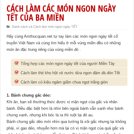
CÁCH LÀM CÁC MÓN NGON NGÀY
TẾT CỦA BA MIỀN
Danh sách và Cách làm món ngon ngày TẾT
Hãy cùng Amthucquan.net tự tay làm các món ngon ngày tết cổ
truyền Việt Nam và cùng tìm hiểu ở mỗi vùng miền đều có những
món ăn đặc trung riêng của vùng miền đó .
Tổng hợp các món ngon ngày tết của người Miền Tây
Cách làm thịt kho hột vịt nước dừa ngon đậm đà đón Tết
Cách làm củ kiệu ngâm giấm chua ngọt trắng giòn
1. Bánh chưng gấc dẻo:
Khi ăn, bạn sẽ thưởng thức được vị mặn ngọt của gấc và nhân
bánh. Điều đặc biệt hơn là nhìn bên ngoài bánh vẫn xanh như bánh
chưng xanh, nhưng khi bóc lá ra thì ruột lại đỏ au.
Bánh chưng gấc dẻo mới nhìn qua tưởng là xôi gấc nhưng lại không
phải, vì gạo dẻo, nhuyễn hơn mà lại có vị mặn ngọt của quả gấc và