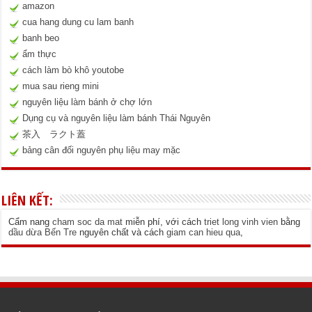
amazon
cua hang dung cu lam banh
banh beo
ẩm thực
cách làm bò khô youtobe
mua sau rieng mini
nguyên liệu làm bánh ở chợ lớn
Dụng cụ và nguyên liệu làm bánh Thái Nguyên
茶入 ラクト蓋
bảng cân đối nguyên phụ liệu may mặc
LIÊN KẾT:
Cẩm nang
cham soc da mat
miễn phí, với cách
triet long vinh vien
bằng
dầu dừa Bến Tre
nguyên chất và cách
giam can hieu qua
,