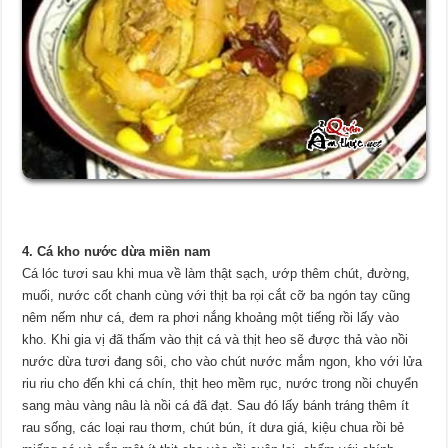
4. Cá kho nước dừa miền nam
Cá lóc tươi sau khi mua về làm thật sạch, ướp thêm chút, đường,
muối, nước cốt chanh cùng với thịt ba rọi cắt cỡ ba ngón tay cũng
nêm nếm như cá, đem ra phơi nắng khoảng một tiếng rồi lấy vào
kho. Khi gia vị đã thấm vào thịt cá và thịt heo sẽ được thả vào nồi
nước dừa tươi đang sôi, cho vào chút nước mắm ngon, kho với lửa
riu riu cho đến khi cá chín, thịt heo mềm rục, nước trong nồi chuyển
sang màu vàng nâu là nồi cá đã đạt. Sau đó lấy bánh tráng thêm ít
rau sống, các loại rau thơm, chút bún, ít dưa giá, kiệu chua rồi bẻ