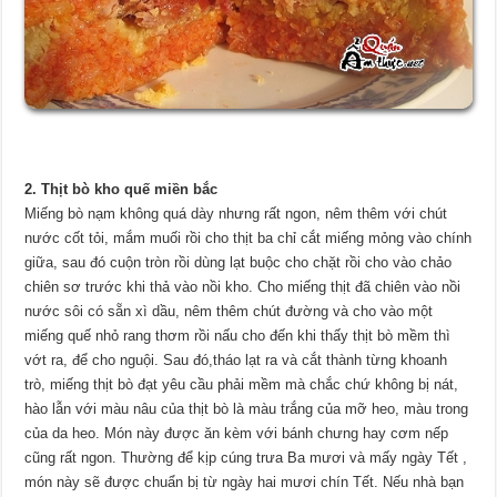
2. Thịt bò kho quế miền bắc
Miếng bò nạm không quá dày nhưng rất ngon, nêm thêm với chút
nước cốt tỏi, mắm muối rồi cho thịt ba chỉ cắt miếng mỏng vào chính
giữa, sau đó cuộn tròn rồi dùng lạt buộc cho chặt rồi cho vào chảo
chiên sơ trước khi thả vào nồi kho. Cho miếng thịt đã chiên vào nồi
nước sôi có sẵn xì dầu, nêm thêm chút đường và cho vào một
miếng quế nhỏ rang thơm rồi nấu cho đến khi thấy thịt bò mềm thì
vớt ra, để cho nguội. Sau đó,tháo lạt ra và cắt thành từng khoanh
trò, miếng thịt bò đạt yêu cầu phải mềm mà chắc chứ không bị nát,
hào lẫn với màu nâu của thịt bò là màu trắng của mỡ heo, màu trong
của da heo. Món này được ăn kèm với bánh chưng hay cơm nếp
cũng rất ngon. Thường để kịp cúng trưa Ba mươi và mấy ngày Tết ,
món này sẽ được chuẩn bị từ ngày hai mươi chín Tết. Nếu nhà bạn