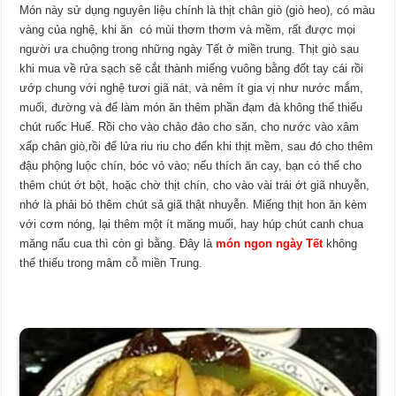
Món này sử dụng nguyên liệu chính là thịt chân giò (giò heo), có màu
vàng của nghệ, khi ăn có mùi thơm thơm và mềm, rất được mọi
người ưa chuộng trong những ngày Tết ở miền trung. Thịt giò sau
khi mua về rửa sạch sẽ cắt thành miếng vuông bằng đốt tay cái rồi
ướp chung với nghệ tươi giã nát, và nêm ít gia vị như nước mắm,
muối, đường và để làm món ăn thêm phần đạm đà không thể thiếu
chút ruốc Huế. Rồi cho vào chảo đảo cho săn, cho nước vào xâm
xấp chân giò,rồi để lửa riu riu cho đến khi thịt mềm, sau đó cho thêm
đậu phộng luộc chín, bóc vỏ vào; nếu thích ăn cay, bạn có thể cho
thêm chút ớt bột, hoặc chờ thịt chín, cho vào vài trái ớt giã nhuyễn,
nhớ là phải bỏ thêm chút sả giã thật nhuyễn. Miếng thịt hon ăn kèm
với cơm nóng, lại thêm một ít măng muối, hay húp chút canh chua
măng nấu cua thì còn gì bằng. Đây là
món ngon ngày Tết
không
thể thiếu trong mâm cỗ miền Trung.