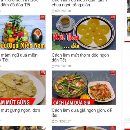
 đậm đà đón Tết
chua ngọt trắng giòn
8
02/02/2018
 mâm ngũ quả miền
Cách làm mứt thơm dẻo ngon
 Tết
đón Tết
8
20/01/2018
 mứt gừng ngon, đơn
Cách làm dưa giá ngon giòn, để
lâu
7
24/12/2017