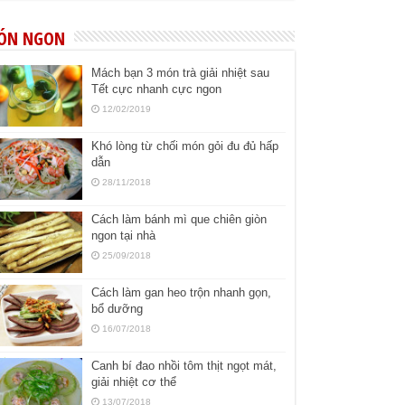
ÓN NGON
Mách bạn 3 món trà giải nhiệt sau
Tết cực nhanh cực ngon
12/02/2019
Khó lòng từ chối món gỏi đu đủ hấp
dẫn
28/11/2018
Cách làm bánh mì que chiên giòn
ngon tại nhà
25/09/2018
Cách làm gan heo trộn nhanh gọn,
bổ dưỡng
16/07/2018
Canh bí đao nhồi tôm thịt ngọt mát,
giải nhiệt cơ thể
13/07/2018