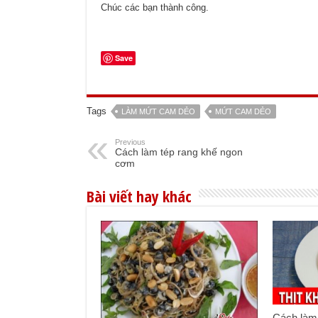
Chúc các bạn thành công.
Save
Tags
LÀM MỨT CAM DẺO
MỨT CAM DẺO
Previous
Cách làm tép rang khế ngon
cơm
Bài viết hay khác
Cách làm 