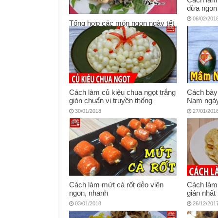
dừa ngon
06/02/201
Tổng hợp các món ngon ngày tết
của người Miền Tây
08/02/2018
Cách làm củ kiệu chua ngọt trắng
Cách bày
giòn chuẩn vị truyền thống
Nam ngày
30/01/2018
27/01/201
Cách làm mứt cà rốt dẻo viên
Cách làm
ngon, nhanh
giản nhất
03/01/2018
26/12/201