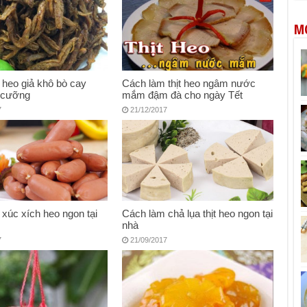
M
heo giả khô bò cay
Cách làm thịt heo ngâm nước
 cưỡng
mắm đậm đà cho ngày Tết
7
21/12/2017
xúc xích heo ngon tại
Cách làm chả lụa thịt heo ngon tại
nhà
7
21/09/2017