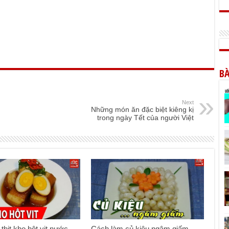
BÀ
Next
Những món ăn đặc biệt kiêng kị
trong ngày Tết của người Việt
thịt kho hột vịt nước
Cách làm củ kiệu ngâm giấm