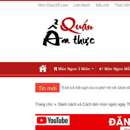
Món Chay Dễ Làm
Làm Bánh
Nấu chè
Thức Uố
Món Ngon 3 Miền
Món Ngon Mỗ
Tin mới
9 lợi ích bất ngờ của cà phê với sức khỏe
Trang chủ
»
Danh sách và Cách làm món ngon ngày 