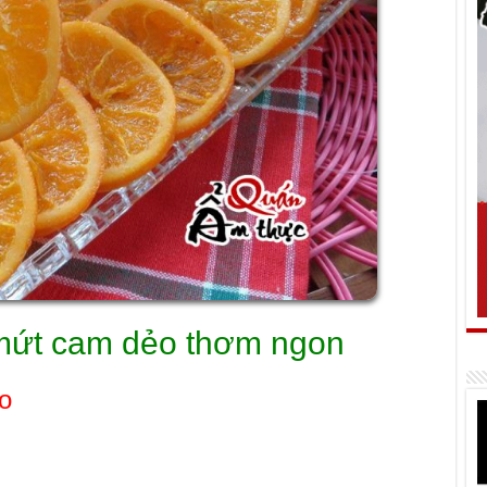
mứt cam dẻo thơm ngon
o