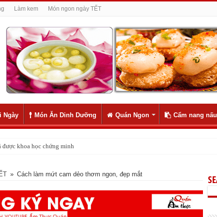
ng
Làm kem
Món ngon ngày TẾT
i Ngày
Món Ăn Dinh Dưỡng
Quán Ngon
Cẩm nang nấu
 đã được khoa học chứng minh
TẾT
»
Cách làm mứt cam dẻo thơm ngon, đẹp mắt
S