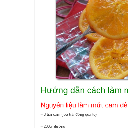
Hướng dẫn cách làm 
Nguyên liệu làm mứt cam dẻ
– 3 trái cam (lựa trái đừng quá to)
– 200gr đường