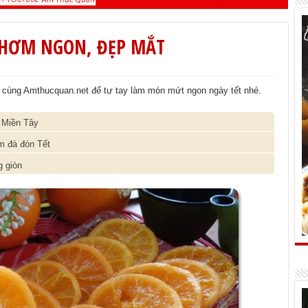
THƠM NGON, ĐẸP MẮT
cùng Amthucquan.net để tự tay làm món mứt ngon ngày tết nhé.
 Miền Tây
m đà đón Tết
g giòn