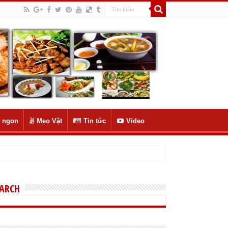
 ngon
Mẹo Vặt
Tin tức
Video
EARCH