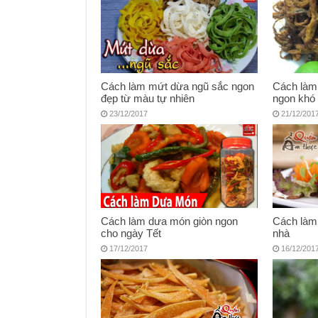
Cách làm mứt dừa ngũ sắc ngon
Cách làm 
đẹp từ màu tự nhiên
ngon khó
23/12/2017
21/12/201
Cách làm dưa món giòn ngon
Cách làm 
cho ngày Tết
nhà
17/12/2017
16/12/201