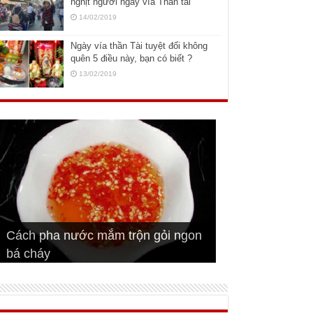
nghịt người ngày vía Thần tài
14/02/2019
Ngày vía thần Tài tuyệt đối không
quên 5 điều này, bạn có biết ?
13/02/2019
Cách pha nước mắm trộn gỏi ngon
Cách ướp sườn non nướng ngon
Bật mí cách ướp sườn cơm tấm
bá cháy
Bí quyết để chiên đậu hũ giòn ngon
đúng vị
Cách ướp thịt heo chiên ngon mềm
ngon