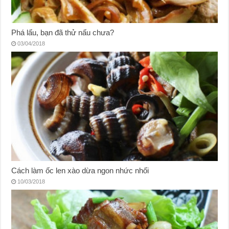
Phá lấu, bạn đã thử nấu chưa?
03/04/2018
Cách làm ốc len xào dừa ngon nhức nhối
10/03/2018