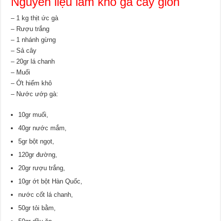
Nguyên liệu làm khô gà cay giòn
– 1 kg thịt ức gà
– Rượu trắng
– 1 nhánh gừng
– Sả cây
– 20gr lá chanh
– Muối
– Ớt hiểm khô
– Nước ướp gà:
10gr muối,
40gr nước mắm,
5gr bột ngọt,
120gr đường,
20gr rượu trắng,
10gr ớt bột Hàn Quốc,
nước cốt lá chanh,
50gr tỏi bằm,