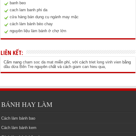
banh beo
cach lam banh phi da
cửa hàng bán dụng cụ ngành may mặc
cách làm bánh bèo chay
nguyên liệu làm bánh ở chợ lớn
LIÊN KẾT:
Cẩm nang
cham soc da mat
miễn phí, với cách
triet long vinh vien
bằng
dầu dừa Bến Tre
nguyên chất và cách
giam can hieu qua
,
BÁNH HAY LÀM
Cách làm bánh bao
Cách làm bánh kem