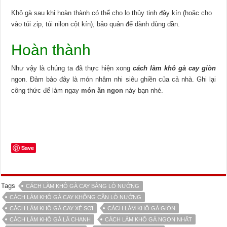
Khô gà sau khi hoàn thành có thể cho lọ thủy tinh đậy kín (hoặc cho
vào túi zip, túi nilon cột kín), bảo quản để dành dùng dần.
Hoàn thành
Như vậy là chúng ta đã thực hiện xong
cách làm khô gà cay giòn
ngon. Đảm bảo đây là món nhâm nhi siêu ghiền của cả nhà. Ghi lại
công thức để làm ngay
món ăn ngon
này bạn nhé.
Save
Tags
CÁCH LÀM KHÔ GÀ CAY BẰNG LÒ NƯỚNG
CÁCH LÀM KHÔ GÀ CAY KHÔNG CẦN LÒ NƯỚNG
CÁCH LÀM KHÔ GÀ CAY XÉ SỢI
CÁCH LÀM KHÔ GÀ GIÒN
CÁCH LÀM KHÔ GÀ LÁ CHANH
CÁCH LÀM KHÔ GÀ NGON NHẤT