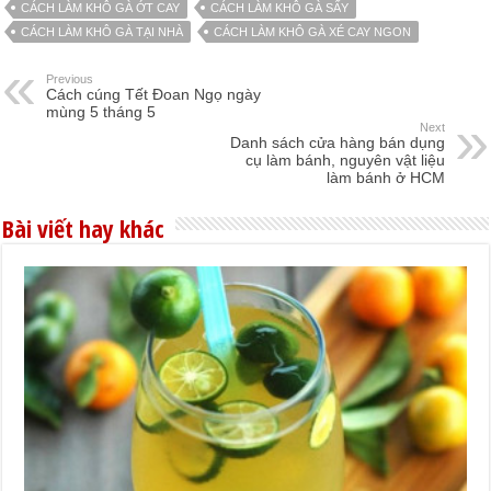
CÁCH LÀM KHÔ GÀ ỚT CAY
CÁCH LÀM KHÔ GÀ SẤY
CÁCH LÀM KHÔ GÀ TẠI NHÀ
CÁCH LÀM KHÔ GÀ XÉ CAY NGON
Previous
Cách cúng Tết Đoan Ngọ ngày
mùng 5 tháng 5
Next
Danh sách cửa hàng bán dụng
cụ làm bánh, nguyên vật liệu
làm bánh ở HCM
Bài viết hay khác