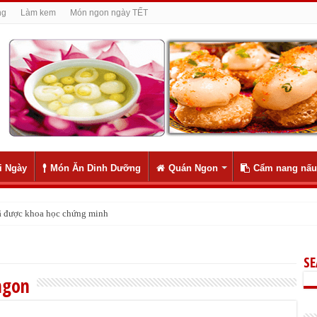
ng
Làm kem
Món ngon ngày TẾT
i Ngày
Món Ăn Dinh Dưỡng
Quán Ngon
Cẩm nang nấu
 đã được khoa học chứng minh
S
 ngon