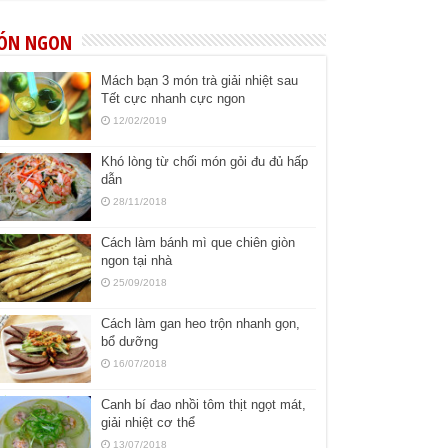
ÓN NGON
Mách bạn 3 món trà giải nhiệt sau
Tết cực nhanh cực ngon
12/02/2019
Khó lòng từ chối món gỏi đu đủ hấp
dẫn
28/11/2018
Cách làm bánh mì que chiên giòn
ngon tại nhà
25/09/2018
Cách làm gan heo trộn nhanh gọn,
bổ dưỡng
16/07/2018
Canh bí đao nhồi tôm thịt ngọt mát,
giải nhiệt cơ thể
13/07/2018