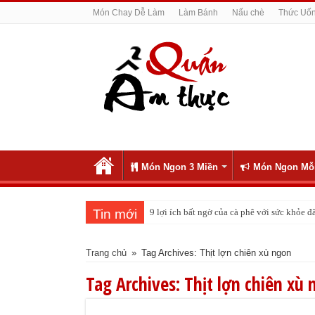
Món Chay Dễ Làm
Làm Bánh
Nấu chè
Thức Uố
Món Ngon 3 Miền
Món Ngon Mỗ
Tin mới
9 lợi ích bất ngờ của cà phê với sức khỏe
Trang chủ
»
Tag Archives: Thịt lợn chiên xù ngon
Tag Archives:
Thịt lợn chiên xù