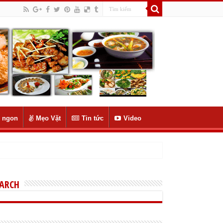
 ngon
Mẹo Vặt
Tin tức
Video
EARCH