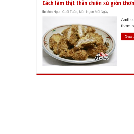
Cách làm thịt thăn chiên xù giòn thơ
Món Ngon Cuối Tuần
,
Món Ngon Mỗi Ngày
Amthucq
thơm ph
Xem t