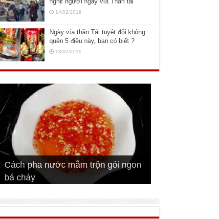
nghịt người ngày vía Thần tài
14/02/2019
Ngày vía thần Tài tuyệt đối không
quên 5 điều này, bạn có biết ?
13/02/2019
Cách pha nước mắm trộn gỏi ngon
Cách ướp sườn non nướng ngon
Bật mí cách ướp sườn cơm tấm
bá cháy
Bí quyết để chiên đậu hũ giòn ngon
đúng vị
Cách ướp thịt heo chiên ngon mềm
ngon