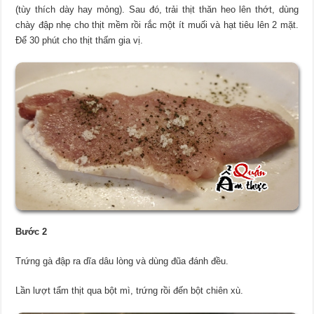
(tùy thích dày hay mỏng). Sau đó, trải thịt thăn heo lên thớt, dùng
chày đập nhẹ cho thịt mềm rồi rắc một ít muối và hạt tiêu lên 2 mặt.
Để 30 phút cho thịt thấm gia vị.
Bước 2
Trứng gà đập ra dĩa dâu lòng và dùng đũa đánh đều.
Lần lượt tẩm thịt qua bột mì, trứng rồi đến bột chiên xù.