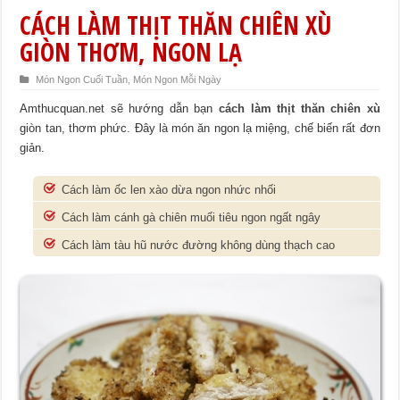
CÁCH LÀM THỊT THĂN CHIÊN XÙ
GIÒN THƠM, NGON LẠ
Món Ngon Cuối Tuần
,
Món Ngon Mỗi Ngày
Amthucquan.net sẽ hướng dẫn bạn
cách làm thịt thăn chiên xù
giòn tan, thơm phức. Đây là món ăn ngon lạ miệng, chế biến rất đơn
giản.
Cách làm ốc len xào dừa ngon nhức nhối
Cách làm cánh gà chiên muối tiêu ngon ngất ngây
Cách làm tàu hũ nước đường không dùng thạch cao