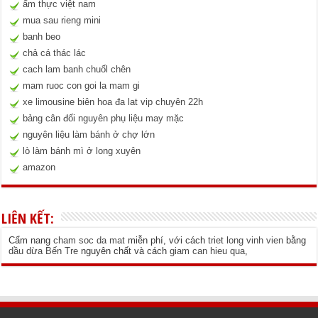
ẩm thực việt nam
mua sau rieng mini
banh beo
chả cá thác lác
cach lam banh chuốl chên
mam ruoc con goi la mam gi
xe limousine biên hoa đa lat vip chuyên 22h
bảng cân đối nguyên phụ liệu may mặc
nguyên liệu làm bánh ở chợ lớn
lò làm bánh mì ở long xuyên
amazon
LIÊN KẾT:
Cẩm nang
cham soc da mat
miễn phí, với cách
triet long vinh vien
bằng
dầu dừa Bến Tre
nguyên chất và cách
giam can hieu qua
,