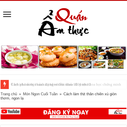
Cách pha nước chanh đá ngon đều nhau 10 ly như 1
Trang chủ
»
Món Ngon Cuối Tuần
»
Cách làm thịt thăn chiên xù giòn
thơm, ngon lạ