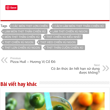
Save
Tags
CÁC MÓN THỊT LỢN CHIÊN
CÁCH LÀM MÓN THỊT THĂN CHIÊN XÙ
LÀM MÓN THỊT THĂN CHIÊN XÙ
LÀM THỊT CHIÊN XÙ NGON
MÓN THỊT THĂN CHIÊN XÙ
THỊT CHIÊN XÙ KIỂU NHẬT
THỊT CHIÊN XÙ NGON
THỊT HEO CHIÊN XÙ NGON
THỊT LỢN CHIÊN XÙ NGON
THỊT THĂN CUỘN CHIÊN XÙ
Previous
Pizza Huế – Hương Vị Cố Đô
Next
Có ăn thức ăn hết hạn sử dụng
được không?
Bài viết hay khác