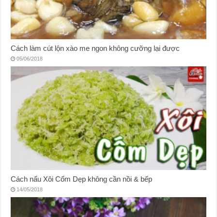
Cách làm cút lộn xào me ngon không cưỡng lại được
05/06/2018
Cách nấu Xôi Cốm Dẹp không cần nồi & bếp
14/05/2018