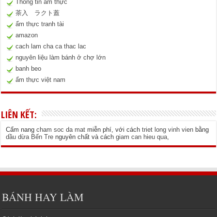
Thông tin ẩm thực
茶入 ラクト蓋
ẩm thực tranh tài
amazon
cach lam cha ca thac lac
nguyên liệu làm bánh ở chợ lớn
banh beo
ẩm thực việt nam
LIÊN KẾT:
Cẩm nang
cham soc da mat
miễn phí, với cách
triet long vinh vien
bằng
dầu dừa Bến Tre
nguyên chất và cách
giam can hieu qua
,
BÁNH HAY LÀM