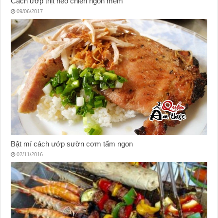
Cách ướp thịt heo chiên ngon mềm
09/06/2017
Bật mí cách ướp sườn cơm tấm ngon
02/11/2016