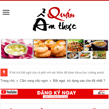
Cách pha nước chanh đá ngon đều nhau 10 ly như 1
Trang chủ
»
Cẩm nang nấu ngon
»
Bột ngọt, sử dụng sao cho tốt nhất ?