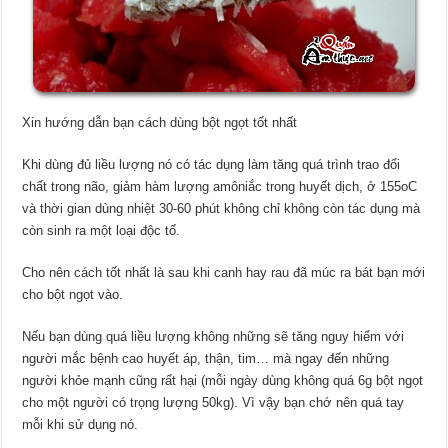
Xin hướng dẫn bạn cách dùng bột ngọt tốt nhất
Khi dùng đủ liều lượng nó có tác dụng làm tăng quá trình trao đổi
chất trong não, giảm hàm lượng amôniắc trong huyết dịch, ở 155oC
và thời gian dùng nhiệt 30-60 phút không chỉ không còn tác dụng mà
còn sinh ra một loại độc tố.
Cho nên cách tốt nhất là sau khi canh hay rau đã múc ra bát bạn mới
cho bột ngọt vào.
Nếu bạn dùng quá liều lượng không những sẽ tăng nguy hiểm với
người mắc bệnh cao huyết áp, thận, tim… mà ngay đến những
người khỏe mạnh cũng rất hại (mỗi ngày dùng không quá 6g bột ngọt
cho một người có trọng lượng 50kg). Vì vậy bạn chớ nên quá tay
mỗi khi sử dụng nó.