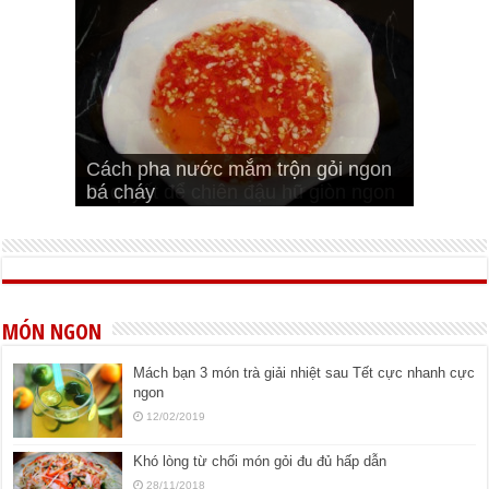
Cách pha nước mắm trộn gỏi ngon
Cách ướp sườn non nướng ngon
Bật mí cách ướp sườn cơm tấm
bá cháy
Bí quyết để chiên đậu hũ giòn ngon
đúng vị
Cách ướp thịt heo chiên ngon mềm
ngon
MÓN NGON
Mách bạn 3 món trà giải nhiệt sau Tết cực nhanh cực
ngon
12/02/2019
Khó lòng từ chối món gỏi đu đủ hấp dẫn
28/11/2018