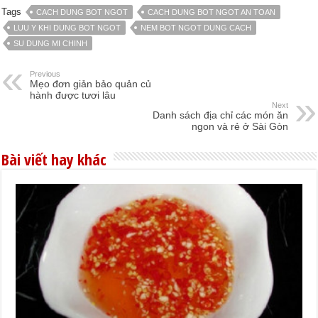
Tags
CACH DUNG BOT NGOT
CACH DUNG BOT NGOT AN TOAN
LUU Y KHI DUNG BOT NGOT
NEM BOT NGOT DUNG CACH
SU DUNG MI CHINH
Previous
Mẹo đơn giản bảo quản củ
hành được tươi lâu
Next
Danh sách địa chỉ các món ăn
ngon và rẻ ở Sài Gòn
Bài viết hay khác