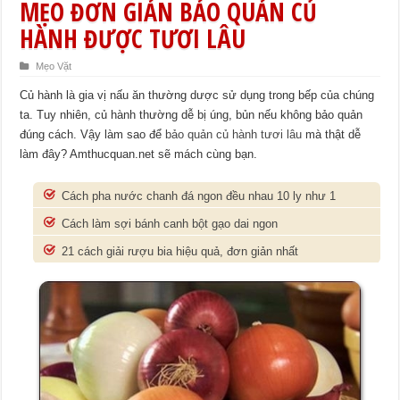
MẸO ĐƠN GIẢN BẢO QUẢN CỦ
HÀNH ĐƯỢC TƯƠI LÂU
Mẹo Vặt
Củ hành là gia vị nấu ăn thường dược sử dụng trong bếp của chúng
ta. Tuy nhiên, củ hành thường dễ bị úng, bủn nếu không bảo quản
đúng cách. Vậy làm sao để
bảo quản củ hành tươi lâu
mà thật dễ
làm đây? Amthucquan.net sẽ mách cùng bạn.
Cách pha nước chanh đá ngon đều nhau 10 ly như 1
Cách làm sợi bánh canh bột gạo dai ngon
21 cách giải rượu bia hiệu quả, đơn giản nhất