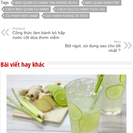
Tags
BAO QUAN CU HANH TIM KHONG BI HU
BAO QUAN HANH TAY
CACH BAO QUAN CU HANH
CACH GIU CU HANH TUOI LAU
CU HANH MOC MAM
GIU HANH KHONG BI THOI
Previous
Công thức làm bánh bò hấp
nước cốt dừa thơm mềm
Next
Bột ngọt, sử dụng sao cho tốt
nhất ?
Bài viết hay khác