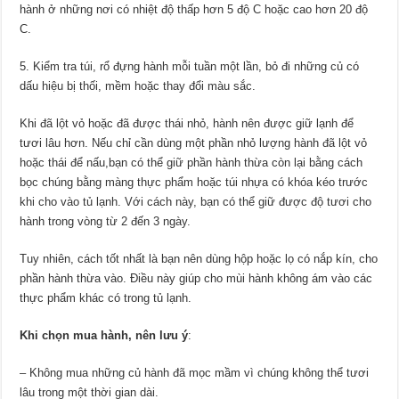
hành ở những nơi có nhiệt độ thấp hơn 5 độ C hoặc cao hơn 20 độ
C.
5. Kiểm tra túi, rổ đựng hành mỗi tuần một lần, bỏ đi những củ có
dấu hiệu bị thối, mềm hoặc thay đổi màu sắc.
Khi đã lột vỏ hoặc đã được thái nhỏ, hành nên được giữ lạnh để
tươi lâu hơn. Nếu chỉ cần dùng một phần nhỏ lượng hành đã lột vỏ
hoặc thái để nấu,bạn có thể giữ phần hành thừa còn lại bằng cách
bọc chúng bằng màng thực phẩm hoặc túi nhựa có khóa kéo trước
khi cho vào tủ lạnh. Với cách này, bạn có thể giữ được độ tươi cho
hành trong vòng từ 2 đến 3 ngày.
Tuy nhiên, cách tốt nhất là bạn nên dùng hộp hoặc lọ có nắp kín, cho
phần hành thừa vào. Điều này giúp cho mùi hành không ám vào các
thực phẩm khác có trong tủ lạnh.
Khi chọn mua hành, nên lưu ý
:
– Không mua những củ hành đã mọc mầm vì chúng không thể tươi
lâu trong một thời gian dài.