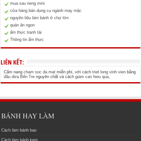
mua sau rieng mini
cửa hàng bán dụng cụ ngành may mặc
nguyên liệu làm bánh ở chợ lớn
quán ăn ngon
ẩm thực tranh tài
Thông tin ẩm thực
LIÊN KẾT:
Cẩm nang
cham soc da mat
miễn phí, với cách
triet long vinh vien
bằng
dầu dừa Bến Tre
nguyên chất và cách
giam can hieu qua
,
BÁNH HAY LÀM
Cách làm bánh bao
Cách làm bánh kem