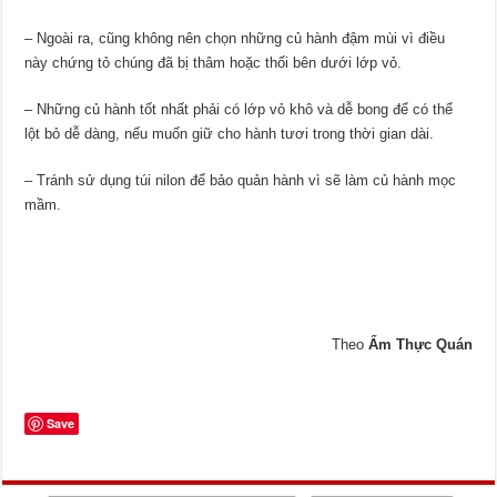
– Ngoài ra, cũng không nên chọn những củ hành đậm mùi vì điều
này chứng tỏ chúng đã bị thâm hoặc thối bên dưới lớp vỏ.
– Những củ hành tốt nhất phải có lớp vỏ khô và dễ bong để có thể
lột bỏ dễ dàng, nếu muốn giữ cho hành tươi trong thời gian dài.
– Tránh sử dụng túi nilon để bảo quản hành vì sẽ làm củ hành mọc
mầm.
Theo
Ẩm Thực Quán
Save