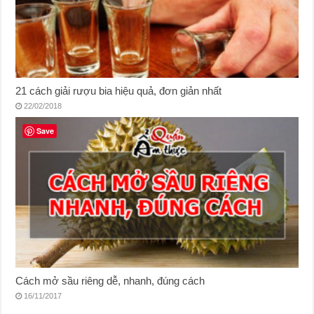
21 cách giải rượu bia hiệu quả, đơn giản nhất
22/02/2018
Save
Cách mở sầu riêng dễ, nhanh, đúng cách
16/11/2017