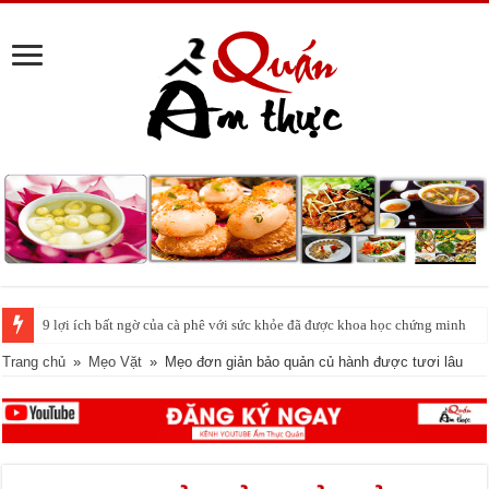
Cách pha nước chanh đá ngon đều nhau 10 ly như 1
Trang chủ
»
Mẹo Vặt
»
Mẹo đơn giản bảo quản củ hành được tươi lâu