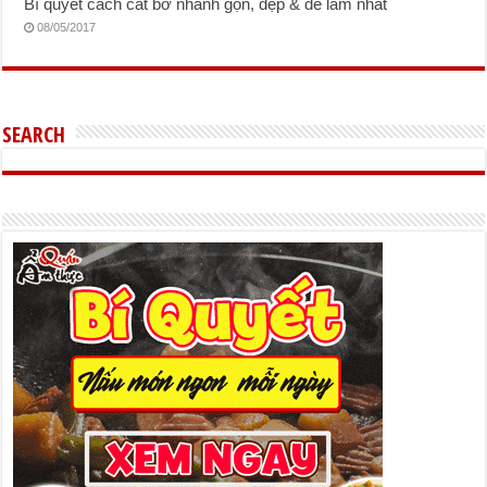
Bí quyết cách cắt bơ nhanh gọn, đẹp & dễ làm nhất
08/05/2017
SEARCH