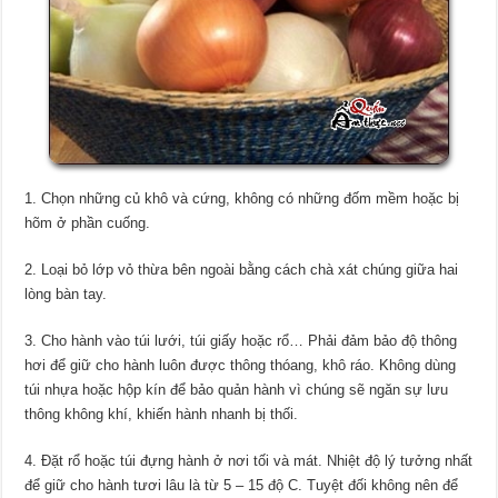
1. Chọn những củ khô và cứng, không có những đốm mềm hoặc bị
hõm ở phần cuống.
2. Loại bỏ lớp vỏ thừa bên ngoài bằng cách chà xát chúng giữa hai
lòng bàn tay.
3. Cho hành vào túi lưới, túi giấy hoặc rổ… Phải đảm bảo độ thông
hơi để giữ cho hành luôn được thông thóang, khô ráo. Không dùng
túi nhựa hoặc hộp kín để bảo quản hành vì chúng sẽ ngăn sự lưu
thông không khí, khiến hành nhanh bị thối.
4. Đặt rổ hoặc túi đựng hành ở nơi tối và mát. Nhiệt độ lý tưởng nhất
để giữ cho hành tươi lâu là từ 5 – 15 độ C. Tuyệt đối không nên để