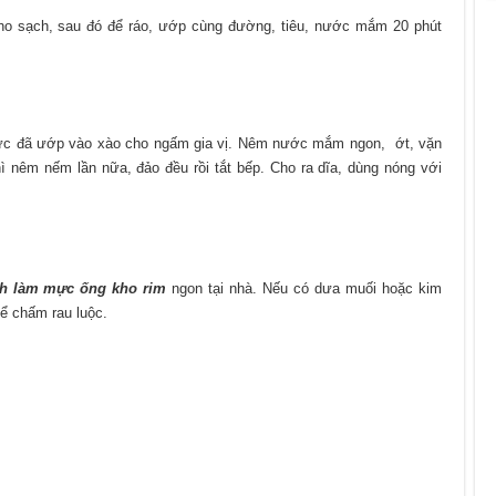
o sạch, sau đó để ráo, ướp cùng đường, tiêu, nước mắm 20 phút
 mực đã ướp vào xào cho ngấm gia vị. Nêm nước mắm ngon, ớt, vặn
thì nêm nếm lần nữa, đảo đều rồi tắt bếp. Cho ra dĩa, dùng nóng với
h làm mực ống kho rim
ngon tại nhà. Nếu có dưa muối hoặc kim
ể chấm rau luộc.