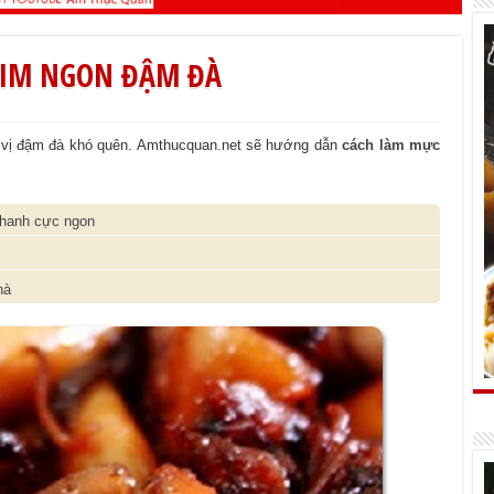
RIM NGON ĐẬM ĐÀ
 vị đậm đà khó quên. Amthucquan.net sẽ hướng dẫn
cách làm mực
nhanh cực ngon
hà