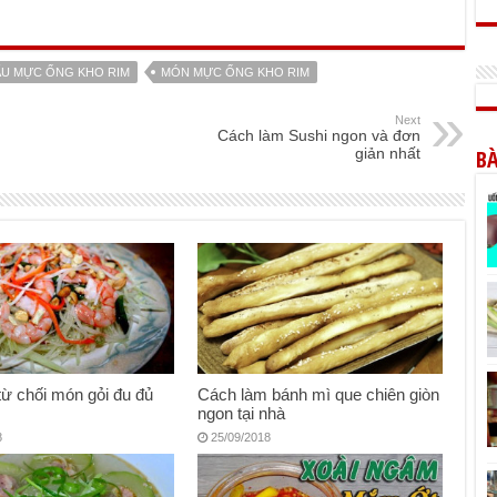
ẤU MỰC ỐNG KHO RIM
MÓN MỰC ỐNG KHO RIM
Next
Cách làm Sushi ngon và đơn
BÀ
giản nhất
từ chối món gỏi đu đủ
Cách làm bánh mì que chiên giòn
ngon tại nhà
8
25/09/2018