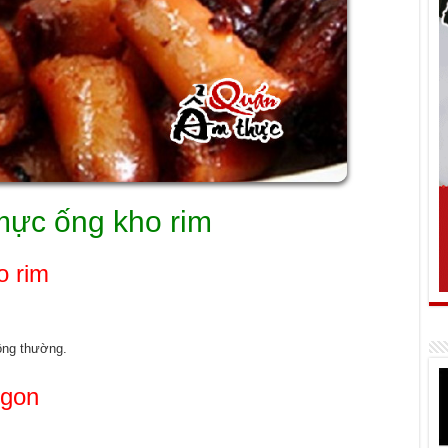
ực ống kho rim
o rim
ông thường.
ngon