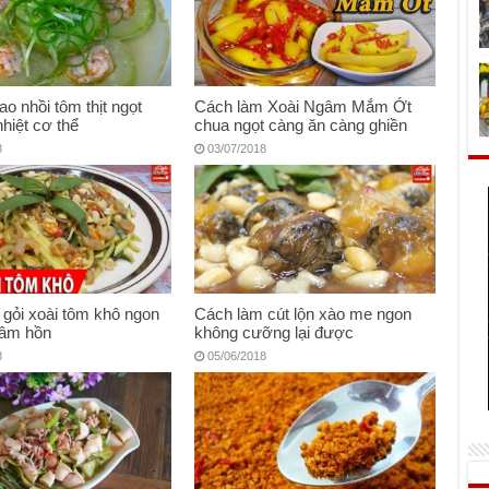
ao nhồi tôm thịt ngọt
Cách làm Xoài Ngâm Mắm Ớt
nhiệt cơ thể
chua ngọt càng ăn càng ghiền
8
03/07/2018
gỏi xoài tôm khô ngon
Cách làm cút lộn xào me ngon
âm hồn
không cưỡng lại được
8
05/06/2018