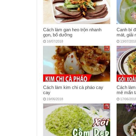
Cách làm gan heo trộn nhanh
Canh bí đ
gọn, bổ dưỡng
mát, giải 
16/07/2018
13/07/201
Cách làm kim chi cà pháo cay
Cách làm 
cay
mê mẩn t
19/06/2018
17/06/201