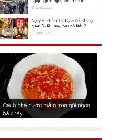
nghịt người ngày vía Thần tài
14/02/2019
Ngày vía thần Tài tuyệt đối không
quên 5 điều này, bạn có biết ?
13/02/2019
Cách pha nước mắm trộn gỏi ngon
Cách ướp sườn non nướng ngon
Bật mí cách ướp sườn cơm tấm
bá cháy
Bí quyết để chiên đậu hũ giòn ngon
đúng vị
Cách ướp thịt heo chiên ngon mềm
ngon