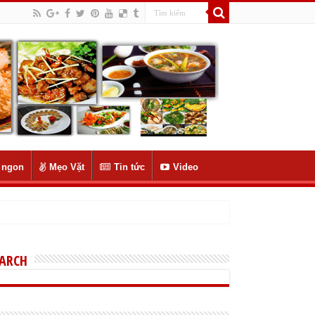
 ngon
Mẹo Vặt
Tin tức
Video
EARCH