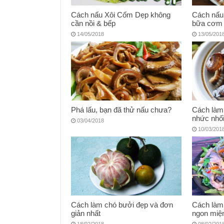
Cách nấu Xôi Cốm Dẹp không
Cách nấu
cần nồi & bếp
bữa cơm 
14/05/2018
13/05/201
Phá lấu, bạn đã thử nấu chưa?
Cách làm
nhức nhố
03/04/2018
10/03/201
Cách làm chó bưởi đẹp và đơn
Cách làm 
giản nhất
ngon miệ
18/02/2018
08/02/201