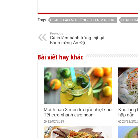
Tags
CÁCH LÀM MỰC ỐNG KHO RIM NGON
CÁCH N
Previous
Cách làm bánh trứng thịt gà –
Bánh trứng Ấn Độ
Bài viết hay khác
Mách bạn 3 món trà giải nhiệt sau
Khó lòng 
Tết cực nhanh cực ngon
hấp dẫn
12/02/2019
28/11/201