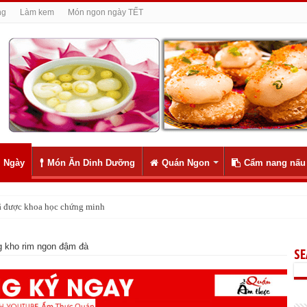
ng
Làm kem
Món ngon ngày TẾT
 Ngày
Món Ăn Dinh Dưỡng
Quán Ngon
Cẩm nang nấu
 đã được khoa học chứng minh
ly như 1
 kho rim ngon đậm đà
S