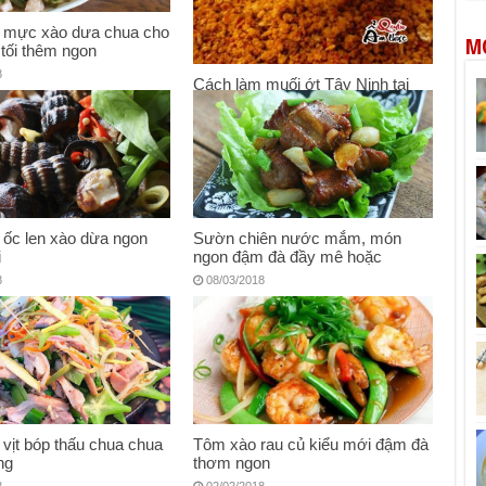
 mực xào dưa chua cho
M
tối thêm ngon
8
Cách làm muối ớt Tây Ninh tại
nhà
27/04/2018
 ốc len xào dừa ngon
Sườn chiên nước mắm, món
i
ngon đậm đà đầy mê hoặc
8
08/03/2018
vịt bóp thấu chua chua
Tôm xào rau củ kiểu mới đậm đà
ng
thơm ngon
8
02/02/2018