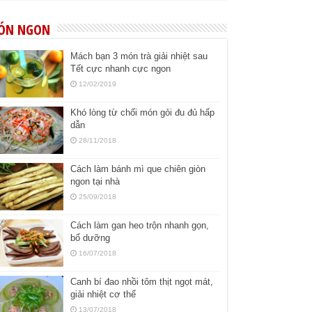
ÓN NGON
Mách bạn 3 món trà giải nhiệt sau
Tết cực nhanh cực ngon
12/02/2019
Khó lòng từ chối món gỏi đu đủ hấp
dẫn
28/11/2018
Cách làm bánh mì que chiên giòn
ngon tại nhà
25/09/2018
Cách làm gan heo trộn nhanh gọn,
bổ dưỡng
16/07/2018
Canh bí đao nhồi tôm thịt ngọt mát,
giải nhiệt cơ thể
13/07/2018