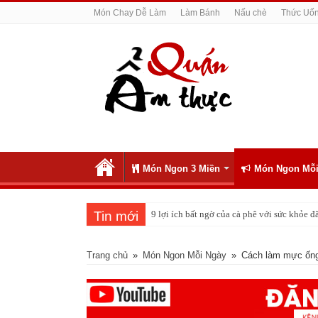
Món Chay Dễ Làm
Làm Bánh
Nấu chè
Thức Uố
Món Ngon 3 Miền
Món Ngon Mỗi
Tin mới
9 lợi ích bất ngờ của cà phê với sức khỏe
Cách pha nước chanh đá ngon đều nhau 10 
Trang chủ
»
Món Ngon Mỗi Ngày
»
Cách làm mực ống