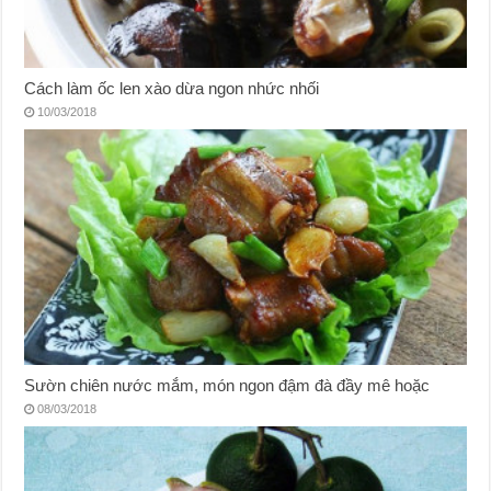
Cách làm ốc len xào dừa ngon nhức nhối
10/03/2018
Sườn chiên nước mắm, món ngon đậm đà đầy mê hoặc
08/03/2018