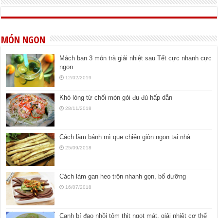
MÓN NGON
Mách bạn 3 món trà giải nhiệt sau Tết cực nhanh cực
ngon
12/02/2019
Khó lòng từ chối món gỏi đu đủ hấp dẫn
28/11/2018
Cách làm bánh mì que chiên giòn ngon tại nhà
25/09/2018
Cách làm gan heo trộn nhanh gọn, bổ dưỡng
16/07/2018
Canh bí đao nhồi tôm thịt ngọt mát, giải nhiệt cơ thể