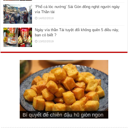
‘Phố cá lóc nướng’ Sài Gòn đông nghịt người ngày
vía Thần tài
14/02/2019
Ngày vía thần Tài tuyệt đối không quên 5 điều này,
bạn có biết ?
13/02/2019
Cách pha nước mắm trộn gỏi ngon
Cách ướp sườn non nướng ngon
Bật mí cách ướp sườn cơm tấm
bá cháy
Bí quyết để chiên đậu hũ giòn ngon
đúng vị
Cách ướp thịt heo chiên ngon mềm
ngon