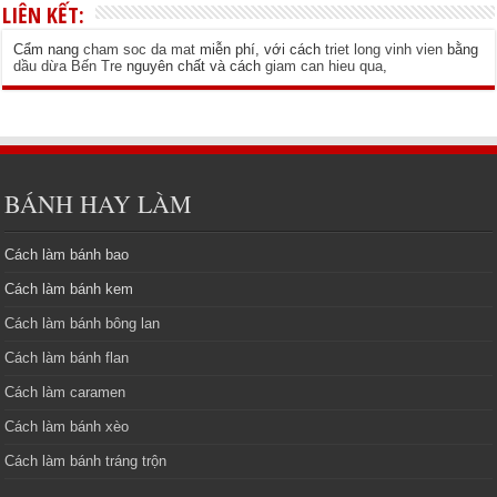
LIÊN KẾT:
Cẩm nang
cham soc da mat
miễn phí, với cách
triet long vinh vien
bằng
dầu dừa Bến Tre
nguyên chất và cách
giam can hieu qua
,
BÁNH HAY LÀM
Cách làm bánh bao
Cách làm bánh kem
Cách làm bánh bông lan
Cách làm bánh flan
Cách làm caramen
Cách làm bánh xèo
Cách làm bánh tráng trộn