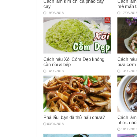
Cách làm kim chi cà pháo cay
Cách làm 
cay
mê mẩn t
19/06/2018
17/06/201
Cách nấu Xôi Cốm Dẹp không
Cách nấu
cần nồi & bếp
bữa cơm 
14/05/2018
13/05/201
Phá lấu, bạn đã thử nấu chưa?
Cách làm
nhức nhố
03/04/2018
10/03/201