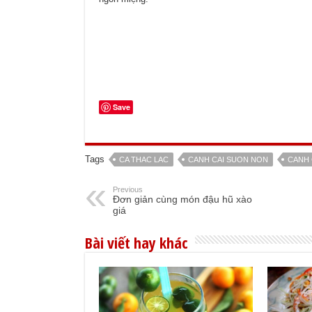
Save
Tags
CA THAC LAC
CANH CAI SUON NON
CANH 
Previous
Đơn giản cùng món đậu hũ xào
giá
Bài viết hay khác