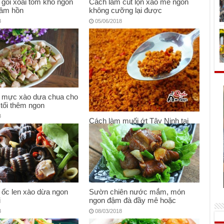
gỏi xoài tôm khô ngon
Cách làm cút lộn xào me ngon
âm hồn
không cưỡng lại được
8
05/06/2018
 mực xào dưa chua cho
tối thêm ngon
8
Cách làm muối ớt Tây Ninh tại
nhà
27/04/2018
 ốc len xào dừa ngon
Sườn chiên nước mắm, món
i
ngon đậm đà đầy mê hoặc
8
08/03/2018