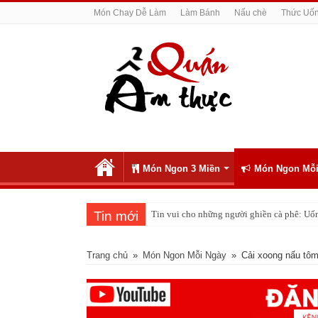
Món Chay Dễ Làm
Làm Bánh
Nấu chè
Thức Uố
Món Ngon 3 Miền
Món Ngon Mỗi
Tin mới
Tin vui cho những người ghiền cà phê: Uố
‘Phố cá lóc nướng’ Sài Gòn đông nghịt ngư
Trang chủ
»
Món Ngon Mỗi Ngày
»
Cải xoong nấu tôm