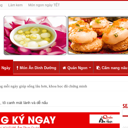
ng
Làm kem
Món ngon ngày TẾT
 Ngày
Món Ăn Dinh Dưỡng
Quán Ngon
Cẩm nang nấu
ng mỗi ngày giúp sống lâu hơn, khoa học đã chứng minh
ời ngày vía Thần tài
, tô canh mát lành và dễ nấu
S