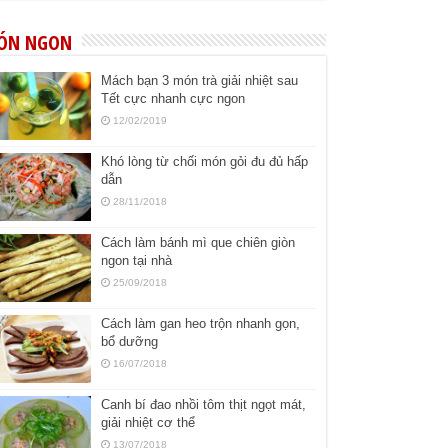
ÓN NGON
Mách bạn 3 món trà giải nhiệt sau
Tết cực nhanh cực ngon
12/02/2019
Khó lòng từ chối món gỏi đu đủ hấp
dẫn
28/11/2018
Cách làm bánh mì que chiên giòn
ngon tại nhà
25/09/2018
Cách làm gan heo trộn nhanh gọn,
bổ dưỡng
16/07/2018
Canh bí đao nhồi tôm thịt ngọt mát,
giải nhiệt cơ thể
13/07/2018