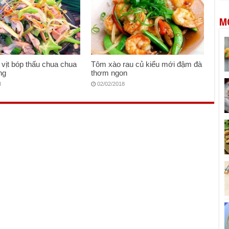
M
vịt bóp thấu chua chua
Tôm xào rau củ kiểu mới đậm đà
ng
thơm ngon
8
02/02/2018