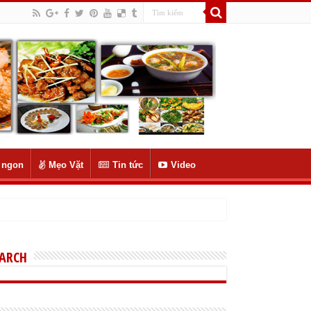
 ngon
Mẹo Vặt
Tin tức
Video
EARCH