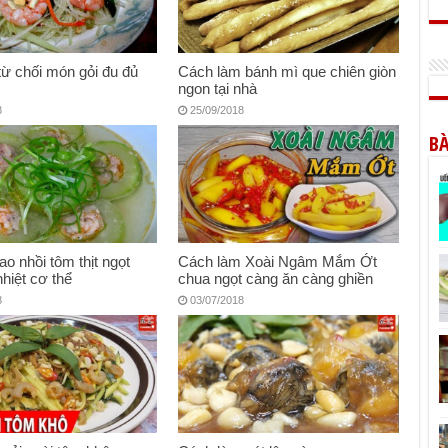
từ chối món gỏi đu đủ
Cách làm bánh mì que chiên giòn
ngon tại nhà
8
25/09/2018
BÀ
ao nhồi tôm thịt ngọt
Cách làm Xoài Ngâm Mắm Ớt
nhiệt cơ thể
chua ngọt càng ăn càng ghiền
8
03/07/2018