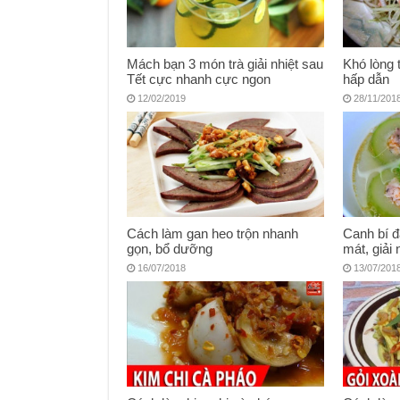
Mách bạn 3 món trà giải nhiệt sau
Khó lòng 
Tết cực nhanh cực ngon
hấp dẫn
12/02/2019
28/11/201
Cách làm gan heo trộn nhanh
Canh bí đ
gọn, bổ dưỡng
mát, giải 
16/07/2018
13/07/201