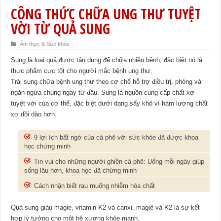
CÔNG THỨC CHỮA UNG THƯ TUYỆT
VỜI TỪ QUẢ SUNG
Ẩm thực & Sức khỏe
Sung là loại quả được tận dụng để chữa nhiều bệnh, đặc biệt nó là
thực phẩm cực tốt cho người mắc bệnh ung thư.
Trái sung chữa bệnh ung thư theo cơ chế hỗ trợ điều trị, phòng và
ngăn ngừa chúng ngay từ đầu. Sung là nguồn cung cấp chất xơ
tuyệt vời của cơ thể, đặc biệt dưới dạng sấy khô vì hàm lượng chất
xơ dồi dào hơn.
9 lợi ích bất ngờ của cà phê với sức khỏe đã được khoa
học chứng minh
Tin vui cho những người ghiền cà phê: Uống mỗi ngày giúp
sống lâu hơn, khoa học đã chứng minh
Cách nhận biết rau muống nhiễm hóa chất
Quả sung giàu magie, vitamin K2 và canxi, magiê và K2 là sự kết
hợp lý tưởng cho một hệ xương khỏe mạnh.