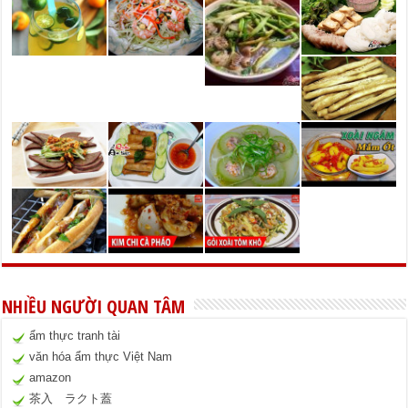
NHIỀU NGƯỜI QUAN TÂM
ẩm thực tranh tài
văn hóa ẩm thực Việt Nam
amazon
茶入 ラクト蓋