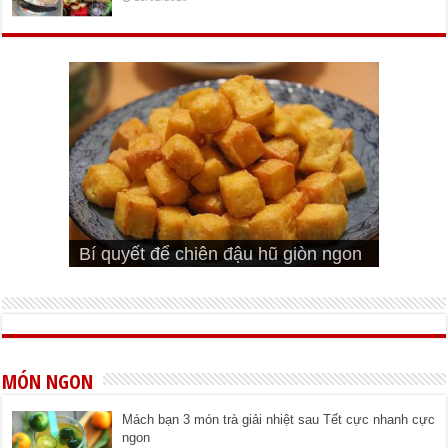
Cách pha nước mắm trộn gỏi ngon
Cách ướp sườn non nướng ngon
Bật mí cách ướp sườn cơm tấm
bá cháy
Bí quyết để chiên đậu hũ giòn ngon
đúng vị
Cách ướp thịt heo chiên ngon mềm
ngon
MÓN NGON
Mách bạn 3 món trà giải nhiệt sau Tết cực nhanh cực
ngon