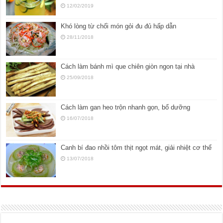
12/02/2019
Khó lòng từ chối món gỏi đu đủ hấp dẫn
28/11/2018
Cách làm bánh mì que chiên giòn ngon tại nhà
25/09/2018
Cách làm gan heo trộn nhanh gọn, bổ dưỡng
16/07/2018
Canh bí đao nhồi tôm thịt ngọt mát, giải nhiệt cơ thể
13/07/2018