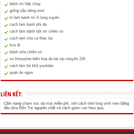
bánh mì hấp chay
giống sầu riêng mini
lò làm bánh mì ở long xuyên
cach lam banh phi da
cách làm bánh bột mì chiên xù
cach lam cha ca thac lac
kve đi
bánh sữa chiên xù
xe limousine biên hoa đa lat vip chuyên 22h
cách làm bò khô youtobe
quán ăn ngon
LIÊN KẾT:
Cẩm nang
cham soc da mat
miễn phí, với cách
triet long vinh vien
bằng
dầu dừa Bến Tre
nguyên chất và cách
giam can hieu qua
,