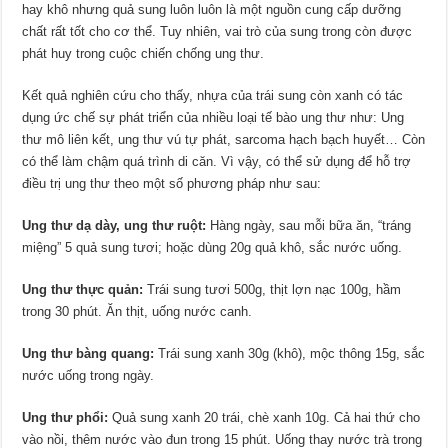
hay khô nhưng quả sung luôn luôn là một nguồn cung cấp dưỡng
chất rất tốt cho cơ thể. Tuy nhiên, vai trò của sung trong còn được
phát huy trong cuộc chiến chống ung thư.
Kết quả nghiên cứu cho thấy, nhựa của trái sung còn xanh có tác
dụng ức chế sự phát triển của nhiều loại tế bào ung thư như: Ung
thư mô liên kết, ung thư vú tự phát, sarcoma hạch bạch huyết… Còn
có thể làm chậm quá trình di căn. Vì vậy, có thể sử dụng để hỗ trợ
điều trị ung thư theo một số phương pháp như sau:
Ung thư dạ dày, ung thư ruột:
Hàng ngày, sau mỗi bữa ăn, “tráng
miệng” 5 quả sung tươi; hoặc dùng 20g quả khô, sắc nước uống.
Ung thư thực quản:
Trái sung tươi 500g, thịt lợn nạc 100g, hầm
trong 30 phút. Ăn thịt, uống nước canh.
Ung thư bàng quang:
Trái sung xanh 30g (khô), mộc thông 15g, sắc
nước uống trong ngày.
Ung thư phổi:
Quả sung xanh 20 trái, chè xanh 10g. Cả hai thứ cho
vào nồi, thêm nước vào đun trong 15 phút. Uống thay nước trà trong