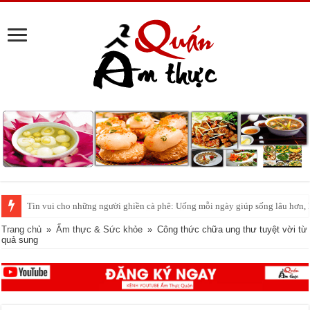
‘Phố cá lóc nướng’ Sài Gòn đông nghịt người ngày vía Thần tài
Trang chủ
»
Ẩm thực & Sức khỏe
»
Công thức chữa ung thư tuyệt vời từ
quả sung