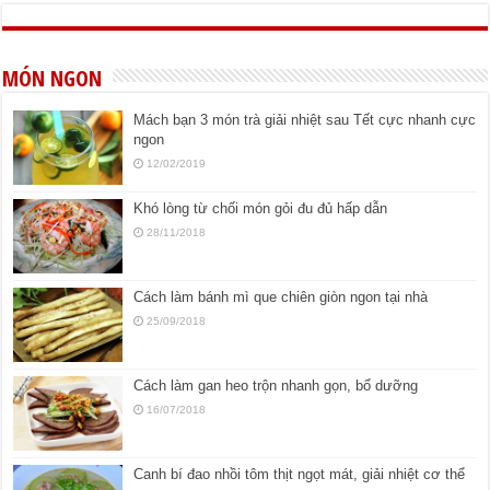
MÓN NGON
Mách bạn 3 món trà giải nhiệt sau Tết cực nhanh cực
ngon
12/02/2019
Khó lòng từ chối món gỏi đu đủ hấp dẫn
28/11/2018
Cách làm bánh mì que chiên giòn ngon tại nhà
25/09/2018
Cách làm gan heo trộn nhanh gọn, bổ dưỡng
16/07/2018
Canh bí đao nhồi tôm thịt ngọt mát, giải nhiệt cơ thể