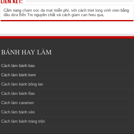
LIÊN KẾT:
Cẩm nang
cham soc da mat
miễn phí, với cách
triet long vinh vien
bằng
dầu dừa Bến Tre
nguyên chất và cách
giam can hieu qua
,
BÁNH HAY LÀM
Cách làm bánh bao
Cách làm bánh kem
Cách làm bánh bông lan
Cách làm bánh flan
Cách làm caramen
Cách làm bánh xèo
Cách làm bánh tráng trộn