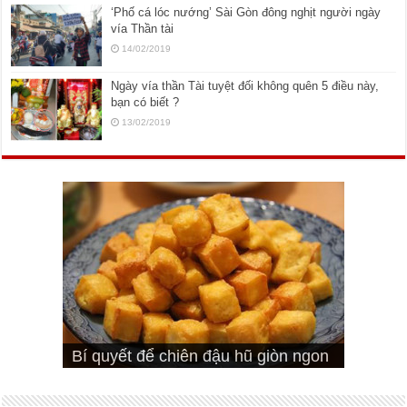
‘Phố cá lóc nướng’ Sài Gòn đông nghịt người ngày
vía Thần tài
14/02/2019
Ngày vía thần Tài tuyệt đối không quên 5 điều này,
bạn có biết ?
13/02/2019
Cách pha nước mắm trộn gỏi ngon
Cách ướp sườn non nướng ngon
Bật mí cách ướp sườn cơm tấm
bá cháy
Bí quyết để chiên đậu hũ giòn ngon
đúng vị
Cách ướp thịt heo chiên ngon mềm
ngon