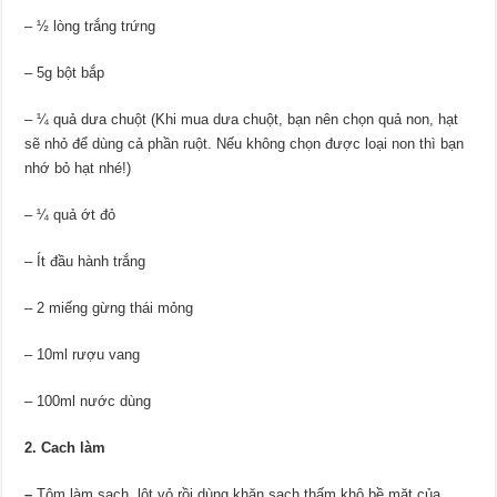
– ½ lòng trắng trứng
– 5g bột bắp
– ¼ quả dưa chuột (Khi mua dưa chuột, bạn nên chọn quả non, hạt
sẽ nhỏ để dùng cả phần ruột. Nếu không chọn được loại non thì bạn
nhớ bỏ hạt nhé!)
– ¼ quả ớt đỏ
– Ít đầu hành trắng
– 2 miếng gừng thái mỏng
– 10ml rượu vang
– 100ml nước dùng
2. Cach làm
–
Tôm làm sạch, lột vỏ rồi dùng khăn sạch thấm khô bề mặt của