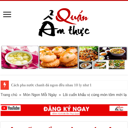
Cách pha nước chanh đá ngon đều nhau 10 ly như 1
Trang chủ
»
Món Ngon Mỗi Ngày
»
Lôi cuốn khẩu vị cùng món tôm mới lạ