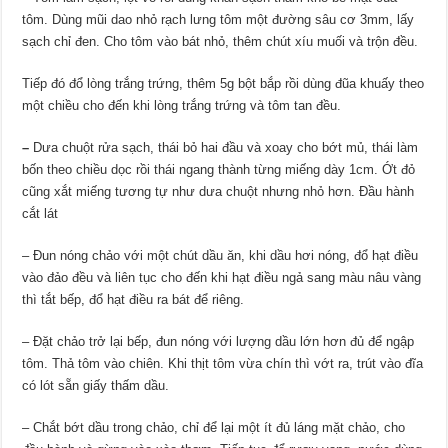
tôm. Dùng mũi dao nhỏ rạch lưng tôm một đường sâu cơ 3mm, lấy
sạch chỉ đen. Cho tôm vào bát nhỏ, thêm chút xíu muối và trộn đều.
Tiếp đó đổ lòng trắng trứng, thêm 5g bột bắp rồi dùng đũa khuấy theo
một chiều cho đến khi lòng trắng trứng và tôm tan đều.
–
Dưa chuột rửa sạch, thái bỏ hai đầu và xoay cho bớt mủ, thái làm
bốn theo chiều dọc rồi thái ngang thành từng miếng dày 1cm. Ớt đỏ
cũng xắt miếng tương tự như dưa chuột nhưng nhỏ hơn. Đầu hành
cắt lát
– Đun nóng chảo với một chút dầu ăn, khi dầu hơi nóng, đổ hạt điều
vào đảo đều và liên tục cho đến khi hạt điều ngả sang màu nâu vàng
thì tắt bếp, đổ hạt điều ra bát để riêng.
– Đặt chảo trở lại bếp, đun nóng với lượng dầu lớn hơn đủ để ngập
tôm. Thả tôm vào chiên. Khi thịt tôm vừa chín thì vớt ra, trút vào đĩa
có lót sẵn giấy thấm dầu.
– Chắt bớt dầu trong chảo, chỉ để lại một ít đủ láng mặt chảo, cho