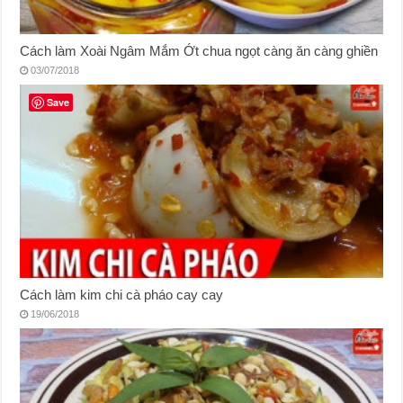
Cách làm Xoài Ngâm Mắm Ớt chua ngọt càng ăn càng ghiền
03/07/2018
Save
Cách làm kim chi cà pháo cay cay
19/06/2018