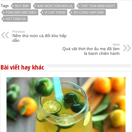
Tags
BOT BAP
NAU MON TOM MOI LA
THIT TOM MEM NGOT
TOM XAO HAT DIEU
VI CAY THOM
VO CUNG HAP DAN
XOT DAM DA
Previous
Nếm thử món cá đối kho hấp
dẫn
Next
Quà vặt thời thơ ấu mẹ đã làm
là bánh chiên hành
Bài viết hay khác