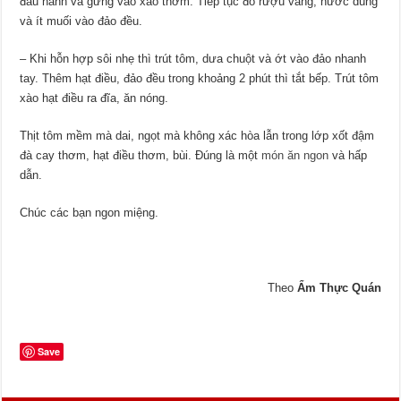
đầu hành và gừng vào xào thơm. Tiếp tục đổ rượu vang, nước dùng
và ít muối vào đảo đều.
– Khi hỗn hợp sôi nhẹ thì trút tôm, dưa chuột và ớt vào đảo nhanh
tay. Thêm hạt điều, đảo đều trong khoảng 2 phút thì tắt bếp. Trút tôm
xào hạt điều ra đĩa, ăn nóng.
Thịt tôm mềm mà dai, ngọt mà không xác hòa lẫn trong lớp xốt đậm
đà cay thơm, hạt điều thơm, bùi. Đúng là một
món ăn ngon
và hấp
dẫn.
Chúc các bạn ngon miệng.
Theo
Ẩm Thực Quán
Save