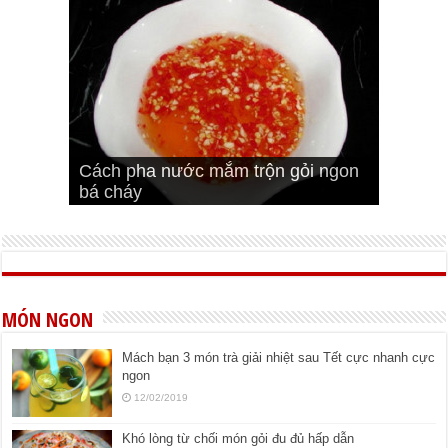
Cách pha nước mắm trộn gỏi ngon
Cách ướp sườn non nướng ngon
Bật mí cách ướp sườn cơm tấm
bá cháy
Bí quyết để chiên đậu hũ giòn ngon
đúng vị
Cách ướp thịt heo chiên ngon mềm
ngon
MÓN NGON
Mách bạn 3 món trà giải nhiệt sau Tết cực nhanh cực
ngon
12/02/2019
Khó lòng từ chối món gỏi đu đủ hấp dẫn