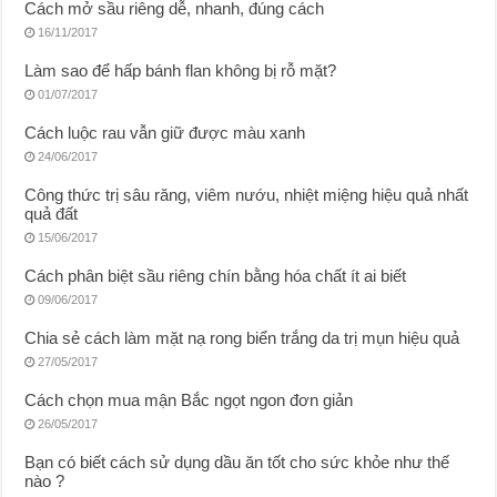
Cách mở sầu riêng dễ, nhanh, đúng cách
16/11/2017
Làm sao để hấp bánh flan không bị rỗ mặt?
01/07/2017
Cách luộc rau vẫn giữ được màu xanh
24/06/2017
Công thức trị sâu răng, viêm nướu, nhiệt miệng hiệu quả nhất
quả đất
15/06/2017
Cách phân biệt sầu riêng chín bằng hóa chất ít ai biết
09/06/2017
Chia sẻ cách làm mặt nạ rong biển trắng da trị mụn hiệu quả
27/05/2017
Cách chọn mua mận Bắc ngọt ngon đơn giản
26/05/2017
Bạn có biết cách sử dụng dầu ăn tốt cho sức khỏe như thế
nào ?