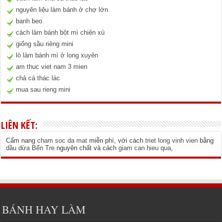
nguyên liệu làm bánh ở chợ lớn
banh beo
cách làm bánh bột mì chiên xù
giống sầu riêng mini
lò làm bánh mì ở long xuyên
am thuc viet nam 3 mien
chả cá thác lác
mua sau rieng mini
LIÊN KẾT:
Cẩm nang
cham soc da mat
miễn phí, với cách
triet long vinh vien
bằng
dầu dừa Bến Tre
nguyên chất và cách
giam can hieu qua
,
BÁNH HAY LÀM