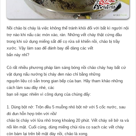
Nồi chảo bị cháy là việc không thể tránh khỏi đối với bất kì người nội
trợ nào khi nấu các món xào, rán. Những vết cháy thật cứng đầu
trong khi sử dụng miếng sắt để cọ rửa sẽ khiến nồi, chảo bị trầy
xước. Vậy làm sao để đánh bay dễ dàng các vết
bẩn này nhỉ?
Có rất nhiều phương pháp làm sáng bóng nồi chảo cháy hay bất cứ
vật dụng nấu nướng bị cháy đen nào chỉ bằng những
nguyên liệu có sẵn trong gian bếp của bạn. Hãy tham khảo những
cách làm sau đây nhé, các
bạn sẽ ngạc nhiên vì công dụng của chúng đấy:
1. Dùng bột nở: Trộn đều 5 muỗng nhỏ bột nở với 5 cốc nước, sau
đó đun hỗn hợp trên với nồi/
chảo bị cháy với lửa nhỏ trong khoảng 20 phút. Vết cháy sẽ bở ra và
nổi lên mặt. Cuối cùng, dùng miếng chùi rửa cọ sạch các vết cháy
còn bám lại trên bề mặt đáy nồi, chảo là xong.