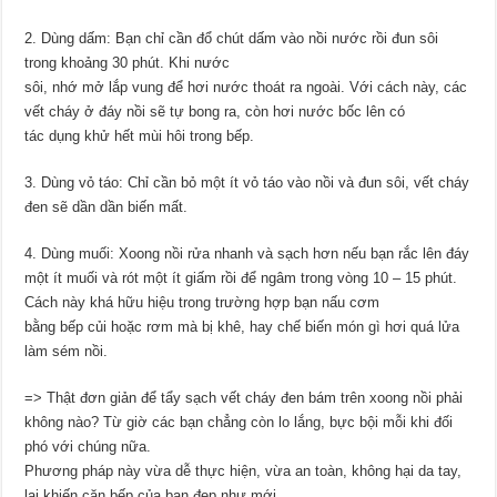
2. Dùng dấm: Bạn chỉ cần đổ chút dấm vào nồi nước rồi đun sôi
trong khoảng 30 phút. Khi nước
sôi, nhớ mở lắp vung để hơi nước thoát ra ngoài. Với cách này, các
vết cháy ở đáy nồi sẽ tự bong ra, còn hơi nước bốc lên có
tác dụng khử hết mùi hôi trong bếp.
3. Dùng vỏ táo: Chỉ cần bỏ một ít vỏ táo vào nồi và đun sôi, vết cháy
đen sẽ dần dần biến mất.
4. Dùng muối: Xoong nồi rửa nhanh và sạch hơn nếu bạn rắc lên đáy
một ít muối và rót một ít giấm rồi để ngâm trong vòng 10 – 15 phút.
Cách này khá hữu hiệu trong trường hợp bạn nấu cơm
bằng bếp củi hoặc rơm mà bị khê, hay chế biến món gì hơi quá lửa
làm sém nồi.
=> Thật đơn giản để tẩy sạch vết cháy đen bám trên xoong nồi phải
không nào? Từ giờ các bạn chẳng còn lo lắng, bực bội mỗi khi đối
phó với chúng nữa.
Phương pháp này vừa dễ thực hiện, vừa an toàn, không hại da tay,
lại khiến căn bếp của bạn đẹp như mới.