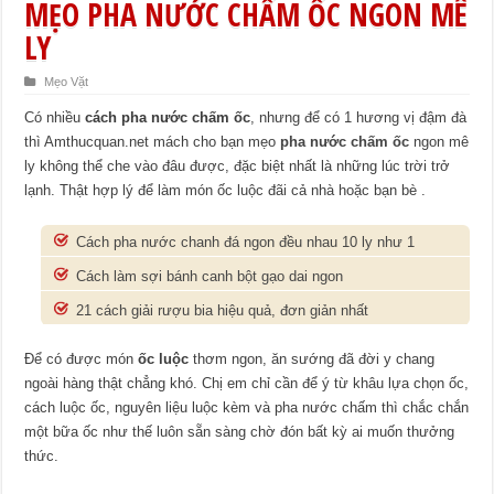
MẸO PHA NƯỚC CHẤM ỐC NGON MÊ
LY
Mẹo Vặt
Có nhiều
cách pha nước chấm ốc
, nhưng để có 1 hương vị đậm đà
thì Amthucquan.net mách cho bạn mẹo
pha nước chấm ốc
ngon mê
ly không thể che vào đâu được, đặc biệt nhất là những lúc trời trở
lạnh. Thật hợp lý để làm món ốc luộc đãi cả nhà hoặc bạn bè .
Cách pha nước chanh đá ngon đều nhau 10 ly như 1
Cách làm sợi bánh canh bột gạo dai ngon
21 cách giải rượu bia hiệu quả, đơn giản nhất
Để có được món
ốc luộc
thơm ngon, ăn sướng đã đời y chang
ngoài hàng thật chẳng khó. Chị em chỉ cần để ý từ khâu lựa chọn ốc,
cách luộc ốc, nguyên liệu luộc kèm và pha nước chấm thì chắc chắn
một bữa ốc như thế luôn sẵn sàng chờ đón bất kỳ ai muốn thưởng
thức.