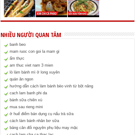
NHIỀU NGƯỜI QUAN TÂM
banh beo
mam ruoc con goi la mam gi
ẩm thực
am thuc viet nam 3 mien
lò làm bánh mì ở long xuyên
quán ăn ngon
hướng dẫn cách làm bánh bèo vinh từ bột năng
cach lam banh phi da
bánh sữa chiên xù
mua sau rieng mini
ở huế điểm bán dụng cụ nấu trà sữa
cách làm bánh nhân bơ sữa
bảng cân đối nguyên phụ liệu may mặc
cach lam cha ca thac lac