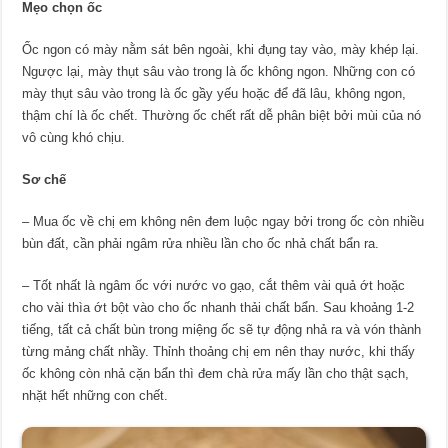
Mẹo chọn ốc
Ốc ngon có mày nằm sát bên ngoài, khi đụng tay vào, mày khép lại.
Ngược lại, mày thụt sâu vào trong là ốc không ngon. Những con có
mày thụt sâu vào trong là ốc gầy yếu hoặc để đã lâu, không ngon,
thậm chí là ốc chết. Thường ốc chết rất dễ phân biệt bởi mùi của nó
vô cùng khó chịu.
Sơ chế
– Mua ốc về chị em không nên đem luộc ngay bởi trong ốc còn nhiều
bùn đất, cần phải ngâm rửa nhiều lần cho ốc nhả chất bẩn ra.
– Tốt nhất là ngâm ốc với nước vo gạo, cắt thêm vài quả ớt hoặc
cho vài thìa ớt bột vào cho ốc nhanh thải chất bẩn. Sau khoảng 1-2
tiếng, tất cả chất bùn trong miệng ốc sẽ tự động nhả ra và vón thành
từng mảng chất nhầy. Thỉnh thoảng chị em nên thay nước, khi thấy
ốc không còn nhả cặn bẩn thì đem chà rửa mấy lần cho thật sạch,
nhặt hết những con chết.