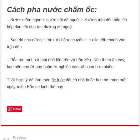
Cách pha nước chấm ốc:
– Nước mắm ngon + nước sôi để nguội + đường trộn đều bắc lên
bếp đun sôi cho tan đường để nguội.
– Sau đó cho gừng + tỏi + ớt bằm nhuyễn + nước cốt chanh vào
trộn đều.
– Rắc rau mùi, xả thái nhỏ lên trên và trộn đều. Nếu thích ăn cay,
bạn nên cho ớt cay hoặc ớt nghiền vào sẽ ngon hơn nhiều.
Thật hợp lý để làm món
ốc luộc
đãi cả nhà hoặc bạn bè trong một
ngày miền Bắc se lạnh thế này.
Save
Previous