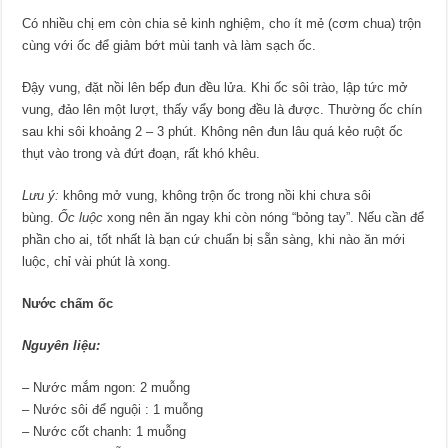
Có nhiều chị em còn chia sẻ kinh nghiệm, cho ít mẻ (cơm chua) trộn
cùng với ốc để giảm bớt mùi tanh và làm sạch ốc.
Đậy vung, đặt nồi lên bếp đun đều lửa. Khi ốc sôi trào, lập tức mở
vung, đảo lên một lượt, thấy vẩy bong đều là được. Thường ốc chín
sau khi sôi khoảng 2 – 3 phút. Không nên đun lâu quá kẻo ruột ốc
thụt vào trong và đứt đoạn, rất khó khêu.
Lưu ý:
không mở vung, không trộn ốc trong nồi khi chưa sôi
bùng.
Ốc luộc
xong nên ăn ngay khi còn nóng “bỏng tay”. Nếu cần để
phần cho ai, tốt nhất là bạn cứ chuẩn bị sẵn sàng, khi nào ăn mới
luộc, chỉ vài phút là xong.
Nước chấm ốc
Nguyên liệu:
– Nước mắm ngon: 2 muỗng
– Nước sôi để nguội : 1 muỗng
– Nước cốt chanh: 1 muỗng