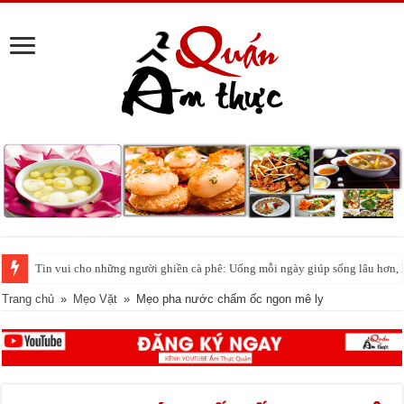
Tin vui cho những người ghiền cà phê: Uống mỗi ngày giúp sống lâu hơn,
Trang chủ
»
Mẹo Vặt
»
Mẹo pha nước chấm ốc ngon mê ly