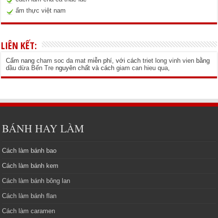
ẩm thực việt nam
LIÊN KẾT:
Cẩm nang
cham soc da mat
miễn phí, với cách
triet long vinh vien
bằng
dầu dừa Bến Tre
nguyên chất và cách
giam can hieu qua
,
BÁNH HAY LÀM
Cách làm bánh bao
Cách làm bánh kem
Cách làm bánh bông lan
Cách làm bánh flan
Cách làm caramen