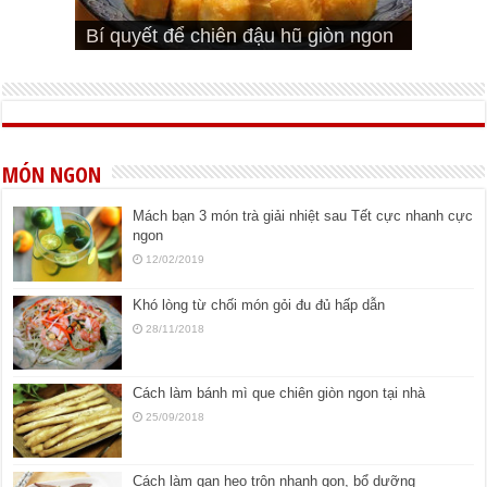
Cách pha nước mắm trộn gỏi ngon
Cách ướp sườn non nướng ngon
Bật mí cách ướp sườn cơm tấm
bá cháy
Bí quyết để chiên đậu hũ giòn ngon
đúng vị
Cách ướp thịt heo chiên ngon mềm
ngon
MÓN NGON
Mách bạn 3 món trà giải nhiệt sau Tết cực nhanh cực
ngon
12/02/2019
Khó lòng từ chối món gỏi đu đủ hấp dẫn
28/11/2018
Cách làm bánh mì que chiên giòn ngon tại nhà
25/09/2018
Cách làm gan heo trộn nhanh gọn, bổ dưỡng