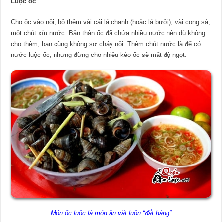
Luộc ốc
Cho ốc vào nồi, bỏ thêm vài cái lá chanh (hoặc lá bưởi), vài cọng sả,
một chút xíu nước. Bản thân ốc đã chứa nhiều nước nên dù không
cho thêm, bạn cũng không sợ cháy nồi. Thêm chút nước là để có
nước luộc ốc, nhưng đừng cho nhiều kẻo ốc sẽ mất độ ngọt.
Món ốc luộc là món ăn vặt luôn “đắt hàng”