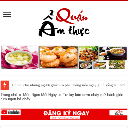
Tin vui cho những người ghiền cà phê: Uống mỗi ngày giúp sống lâu hơn,
‘Phố cá lóc nướng’ Sài Gòn đông nghịt người ngày vía Thần tài
Trang chủ
»
Món Ngon Mỗi Ngày
»
Tự tay làm cơm cháy mỡ hành giòn
rụm ngon bá cháy