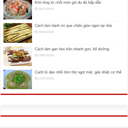
Khó lòng từ chối món gỏi đu đủ hấp dẫn
28/11/2018
Cách làm bánh mì que chiên giòn ngon tại nhà
25/09/2018
Cách làm gan heo trộn nhanh gọn, bổ dưỡng
16/07/2018
Canh bí đao nhồi tôm thịt ngọt mát, giải nhiệt cơ thể
13/07/2018