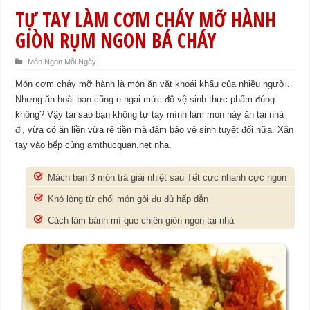
TỰ TAY LÀM CƠM CHÁY MỠ HÀNH
GIÒN RỤM NGON BÁ CHÁY
Món Ngon Mỗi Ngày
Món cơm cháy mỡ hành là món ăn vặt khoái khẩu của nhiều người.
Nhưng ăn hoài bạn cũng e ngại mức độ vệ sinh thực phẩm đúng
không? Vậy tại sao bạn không tự tay mình làm món này ăn tại nhà
đi, vừa có ăn liền vừa rẻ tiền mà đảm bảo vệ sinh tuyệt đối nữa. Xắn
tay vào bếp cùng amthucquan.net nha.
Mách bạn 3 món trà giải nhiệt sau Tết cực nhanh cực ngon
Khó lòng từ chối món gỏi đu đủ hấp dẫn
Cách làm bánh mì que chiên giòn ngon tại nhà