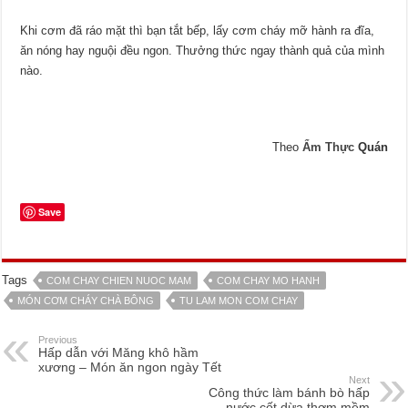
Khi cơm đã ráo mặt thì bạn tắt bếp, lấy cơm cháy mỡ hành ra đĩa,
ăn nóng hay nguội đều ngon. Thưởng thức ngay thành quả của mình
nào.
Theo
Ẩm Thực
Quán
Save
Tags
COM CHAY CHIEN NUOC MAM
COM CHAY MO HANH
MÓN CƠM CHÁY CHÀ BÔNG
TU LAM MON COM CHAY
Previous
Hấp dẫn với Măng khô hầm
xương – Món ăn ngon ngày Tết
Next
Công thức làm bánh bò hấp
nước cốt dừa thơm mềm