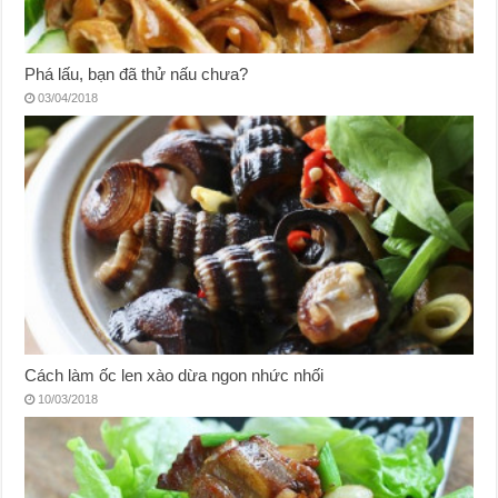
Phá lấu, bạn đã thử nấu chưa?
03/04/2018
Cách làm ốc len xào dừa ngon nhức nhối
10/03/2018