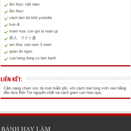
ẩm thực việt nam
ẩm thực
cách làm bò khô youtobe
kve đi
mam ruoc con goi la mam gi
茶入 ラクト蓋
am thuc viet nam 3 mien
quán ăn ngon
cua hang dung cu lam banh
LIÊN KẾT:
Cẩm nang
cham soc da mat
miễn phí, với cách
triet long vinh vien
bằng
dầu dừa Bến Tre
nguyên chất và cách
giam can hieu qua
,
BÁNH HAY LÀM