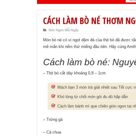
CÁCH LÀM BÒ NÉ THƠM NG
Món Ngon Mỗi Ngày
Món bò né có vị ngọt đậm đà của thịt bò đã được t
mê mẩn khi nếm thử miếng đầu tiên. Hãy cùng Amt
Cách làm bò né: Nguyê
– Thịt bò cắt dày khoảng 0,8 – 1cm
Mách bạn 3 món trà giải nhiệt sau Tết cực 
Khó lòng từ chối món gỏi đu đủ hấp dẫn
Cách làm bánh mì que chiên giòn ngon tại n
– Trứng gà
– Cà chua