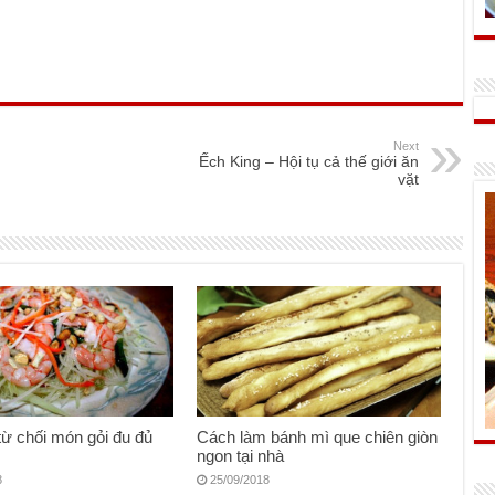
Next
Ếch King – Hội tụ cả thế giới ăn
vặt
từ chối món gỏi đu đủ
Cách làm bánh mì que chiên giòn
ngon tại nhà
8
25/09/2018