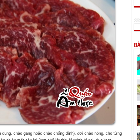
BÀ
 dụng, chảo gang hoặc chảo chống dính), đợi chảo nóng, cho từng