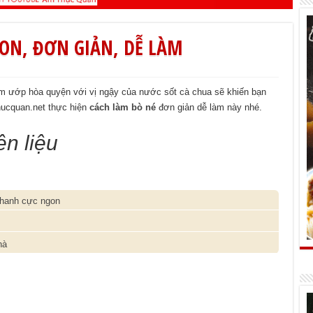
ON, ĐƠN GIẢN, DỄ LÀM
ẩm ướp hòa quyện với vị ngậy của nước sốt cà chua sẽ khiến bạn
hucquan.net thực hiện
cách làm bò né
đơn giản dễ làm này nhé.
n liệu
nhanh cực ngon
hà