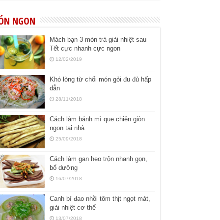
ÓN NGON
Mách bạn 3 món trà giải nhiệt sau
Tết cực nhanh cực ngon
12/02/2019
Khó lòng từ chối món gỏi đu đủ hấp
dẫn
28/11/2018
Cách làm bánh mì que chiên giòn
ngon tại nhà
25/09/2018
Cách làm gan heo trộn nhanh gọn,
bổ dưỡng
16/07/2018
Canh bí đao nhồi tôm thịt ngọt mát,
giải nhiệt cơ thể
13/07/2018