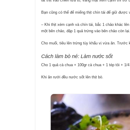
lát thịt vào chiên lửa to, vàng mặt xém cạnh thì trở b
Bạn cũng có thể để miếng thịt chín tái để giữ được vị
– Khi thịt xém cạnh và chín tái, bắc 1 chảo khác lên
một bên chảo, đập 1 quả trứng vào bên chảo còn lại
Cho muối, tiêu lên trứng tùy khẩu vị vừa ăn. Trước 
Cách làm bò né: Làm nước sốt
Cho 1 quả cà chua + 100gr cà chua + 1 tép tỏi + 1/4
Khi ăn rưới đều nước sốt lên thịt bò.