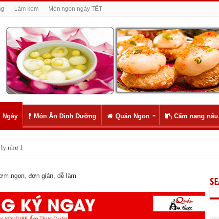
ng
Làm kem
Món ngon ngày TẾT
 Ngày
Món Ăn Dinh Dưỡng
Quán Ngon
Cẩm nang nấu
ly như 1
ơm ngon, đơn giản, dễ làm
S