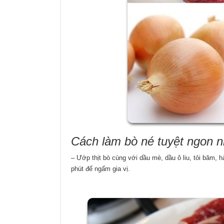
Cách làm bò né tuyệt ngon 
– Ướp thịt bò cùng với dầu mè, dầu ô liu, tỏi băm
phút để ngấm gia vị.