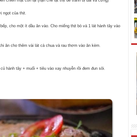
ên chiên mặt còn lại (hạn chế lật thịt để tránh bị dai và cứng)
 ngọt của thịt.
 bếp, cho một ít dầu ăn vào. Cho miếng thịt bò và 1 lát hành tây vào
.
khi ăn cho thêm vài lát cà chua và rau thơm vào ăn kèm.
 củ hành tây + muối + tiêu vào xay nhuyễn rồi đem đun sôi.