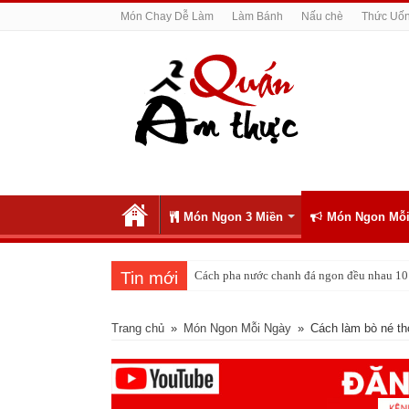
Món Chay Dễ Làm
Làm Bánh
Nấu chè
Thức Uố
Món Ngon 3 Miền
Món Ngon Mỗi
Tin mới
Cách pha nước chanh đá ngon đều nhau 10 
Trang chủ
»
Món Ngon Mỗi Ngày
»
Cách làm bò né th