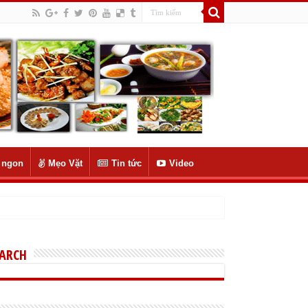
 ngon
Mẹo Vặt
Tin tức
Video
EARCH