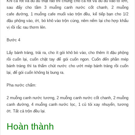
Khi cà rốt và đu đủ thật ráo thì chúng cho cà rốt và đu đủ vào tô lớn,
sau đấy cho tầm 3 muỗng canh nước cốt chanh, 2 muỗng
cafe đường, 1 muỗng cafe muối vào trộn đều, kế tiếp bạn cho 1/2
đậu phộng vào, ớt, bò khô vào trộn cùng, nêm nếm lại cho hợp khẩu
vị rồi rắc rau thơm lên.
Bước 4
Lấy bánh tráng, trải ra, cho ít gỏi khô bò vào, cho thêm ít đậu phộng
rồi cuốn lại, cuốn chặt tay để gói cuốn ngon. Cuốn đến phần mép
bánh tráng thì ta thấm chút nước cho ướt mép bánh tráng rồi cuốn
lại, để gói cuốn không bị bung ra.
Pha nước chấm:
2 muỗng canh nước tương, 2 muỗng canh nước cốt chanh, 2 muỗng
canh đường, 4 muỗng canh nước lọc, 1 củ tỏi xay nhuyển, tương
ớt. Tất cả trộn đều lại.
Hoàn thành