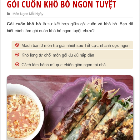
GỎI CUỐN KHÔ BÒ NGON TUYỆT
Món Ngon Mỗi Ngày
Gỏi cuốn khô bò
là sự kết hợp giữa gỏi cuốn và khô bò. Bạn đã
biết cách làm gỏi cuốn khô bò ngon tuyệt chưa?
Mách bạn 3 món trà giải nhiệt sau Tết cực nhanh cực ngon
Khó lòng từ chối món gỏi đu đủ hấp dẫn
Cách làm bánh mì que chiên giòn ngon tại nhà