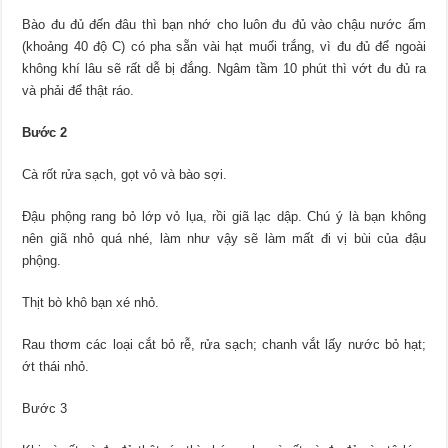
Bào đu đủ đến đâu thì bạn nhớ cho luôn đu đủ vào chậu nước ấm
(khoảng 40 độ C) có pha sẵn vài hạt muối trắng, vì đu đủ để ngoài
không khí lâu sẽ rất dễ bị đắng. Ngâm tầm 10 phút thì vớt đu đủ ra
và phải để thật ráo.
Bước 2
Cà rốt rửa sạch, gọt vỏ và bào sợi.
Đậu phộng rang bỏ lớp vỏ lụa, rồi giã lạc dập. Chú ý là bạn không
nên giã nhỏ quá nhé, làm như vậy sẽ làm mất đi vị bùi của đậu
phộng.
Thịt bò khô bạn xé nhỏ.
Rau thơm các loại cắt bỏ rễ, rửa sạch; chanh vắt lấy nước bỏ hạt;
ớt thái nhỏ.
Bước 3