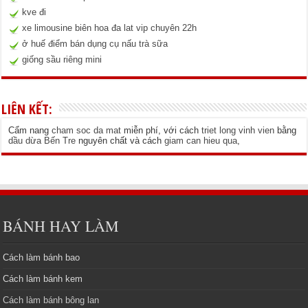
kve đi
xe limousine biên hoa đa lat vip chuyên 22h
ở huế điểm bán dụng cụ nấu trà sữa
giống sầu riêng mini
LIÊN KẾT:
Cẩm nang
cham soc da mat
miễn phí, với cách
triet long vinh vien
bằng
dầu dừa Bến Tre
nguyên chất và cách
giam can hieu qua
,
BÁNH HAY LÀM
Cách làm bánh bao
Cách làm bánh kem
Cách làm bánh bông lan