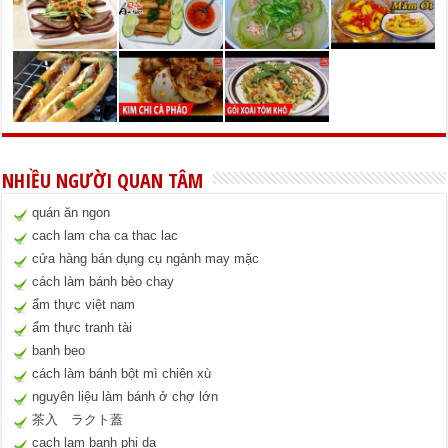
NHIỀU NGƯỜI QUAN TÂM
quán ăn ngon
cach lam cha ca thac lac
cửa hàng bán dụng cụ ngành may mặc
cách làm bánh bèo chay
ẩm thực việt nam
ẩm thực tranh tài
banh beo
cách làm bánh bột mì chiên xù
nguyên liệu làm bánh ở chợ lớn
茶入 ラクト蓋
cach lam banh phi da