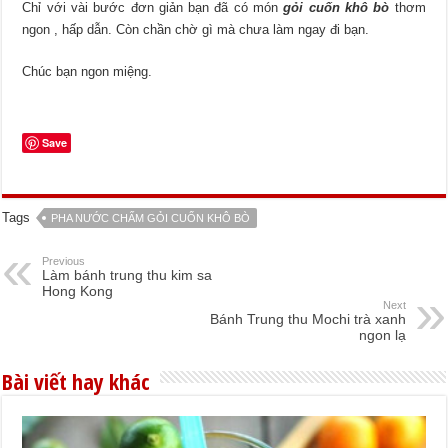
Chỉ với vài bước đơn giản bạn đã có món
gỏi cuốn khô bò
thơm
ngon , hấp dẫn. Còn chần chờ gì mà chưa làm ngay đi bạn.
Chúc bạn ngon miệng.
Save
Tags
PHA NƯỚC CHẤM GỎI CUỐN KHÔ BÒ
Previous
Làm bánh trung thu kim sa
Hong Kong
Next
Bánh Trung thu Mochi trà xanh
ngon lạ
Bài viết hay khác