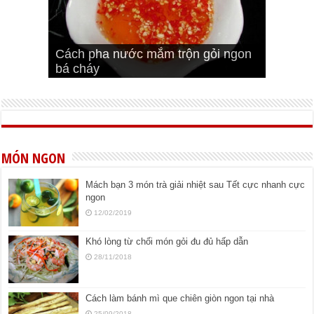
Cách pha nước mắm trộn gỏi ngon
Cách ướp sườn non nướng ngon
Bật mí cách ướp sườn cơm tấm
bá cháy
Bí quyết để chiên đậu hũ giòn ngon
đúng vị
Cách ướp thịt heo chiên ngon mềm
ngon
MÓN NGON
Mách bạn 3 món trà giải nhiệt sau Tết cực nhanh cực
ngon
12/02/2019
Khó lòng từ chối món gỏi đu đủ hấp dẫn
28/11/2018
Cách làm bánh mì que chiên giòn ngon tại nhà
25/09/2018