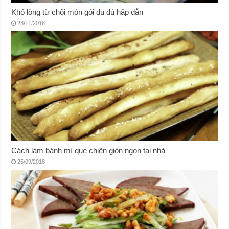
Khó lòng từ chối món gỏi đu đủ hấp dẫn
28/11/2018
Cách làm bánh mì que chiên giòn ngon tại nhà
25/09/2018