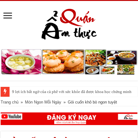
Cách pha nước chanh đá ngon đều nhau 10 ly như 1
Trang chủ
»
Món Ngon Mỗi Ngày
»
Gỏi cuốn khô bò ngon tuyệt