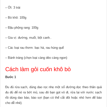
– Ớt: 3 trái
– Bò khô: 100g
– Đậu phộng rang: 100g
– Gia vị: đường, muối, bột canh..
– Các loại rau thơm: bạc hà, rau húng quế
– Bánh tráng (chọn loại càng dẻo càng ngon)
Cách làm gỏi cuốn khô bò
Bước 1
Đu đủ rừa sạch, dùng dao rọc nhẹ một số đường dọc theo thân quả
đu đủ để nó ra bớt mủ, sau đó bạn gọt vỏ đi, rửa lại với nước sạch
rồi dùng dao bào, bào sợi (bạn có thể cắt đôi hoặc nhỏ hơn để bào
cho dễ nhé).