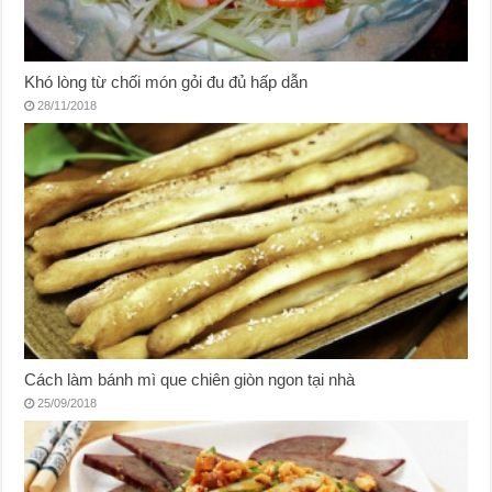
Khó lòng từ chối món gỏi đu đủ hấp dẫn
28/11/2018
Cách làm bánh mì que chiên giòn ngon tại nhà
25/09/2018