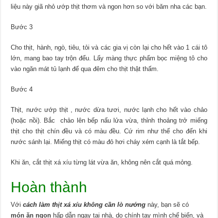
liệu này giã nhỏ ướp thịt thơm và ngon hơn so với băm nha các bạn.
Bước 3
Cho thịt, hành, ngò, tiêu, tỏi và các gia vị còn lại cho hết vào 1 cái tô
lớn, mang bao tay trộn đểu. Lấy màng thực phẩm bọc miệng tô cho
vào ngăn mát tủ lạnh để qua đêm cho thịt thật thấm.
Bước 4
Thịt, nước ướp thịt , nước dừa tươi, nước lạnh cho hết vào chảo
(hoặc nồi). Bắc chảo lên bếp nấu lửa vừa, thỉnh thoảng trở miếng
thịt cho thịt chín đều và có màu đều. Cứ rim như thế cho đến khi
nước sánh lại. Miếng thịt có màu đỏ hơi cháy xém cạnh là tắt bếp.
Khi ăn, cắt thịt xá xíu từng lát vừa ăn, không nên cắt quá mỏng.
Hoàn thành
Với
cách làm thịt xá xíu không cần lò nướng
này, bạn sẽ có
món ăn ngon
hấp dẫn ngay tại nhà, do chính tay mình chế biến, và