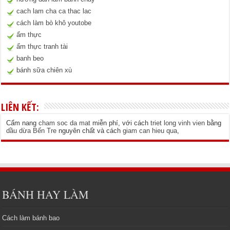
cach lam cha ca thac lac
cách làm bò khô youtobe
ẩm thực
ẩm thực tranh tài
banh beo
bánh sữa chiên xù
LIÊN KẾT:
Cẩm nang
cham soc da mat
miễn phí, với cách
triet long vinh vien
bằng
dầu dừa Bến Tre
nguyên chất và cách
giam can hieu qua
,
BÁNH HAY LÀM
Cách làm bánh bao