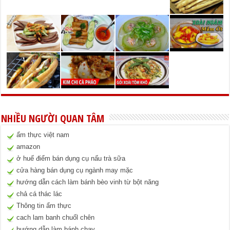
NHIỀU NGƯỜI QUAN TÂM
ẩm thực việt nam
amazon
ở huế điểm bán dụng cụ nấu trà sữa
cửa hàng bán dụng cụ ngành may mặc
hướng dẫn cách làm bánh bèo vinh từ bột năng
chả cá thác lác
Thông tin ẩm thực
cach lam banh chuốl chên
hướng dẫn làm bánh chay