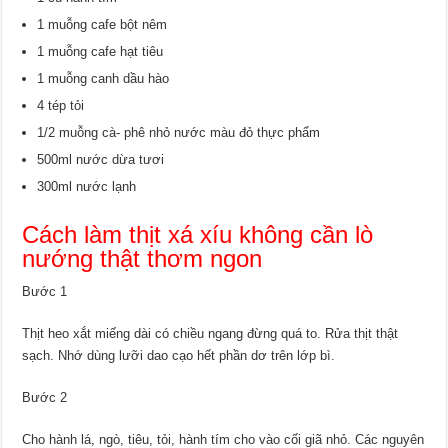
1 muỗng cafe bột nêm
1 muỗng cafe hạt tiêu
1 muỗng canh dầu hào
4 tép tỏi
1/2 muỗng cà- phê nhỏ nước màu đỏ thực phẩm
500ml nước dừa tươi
300ml nước lạnh
Cách làm thịt xá xíu không cần lò
nướng thật thơm ngon
Bước 1
Thịt heo xắt miếng dài có chiều ngang đừng quá to. Rửa thịt thật
sạch. Nhớ dùng lưỡi dao cạo hết phần dơ trên lớp bì.
Bước 2
Cho hành lá, ngò, tiêu, tỏi, hành tím cho vào cối giã nhỏ. Các nguyên