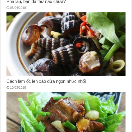
Phá lấu, bạn đã thử nấu chưa?
03/04/2018
Cách làm ốc len xào dừa ngon nhức nhối
10/03/2018