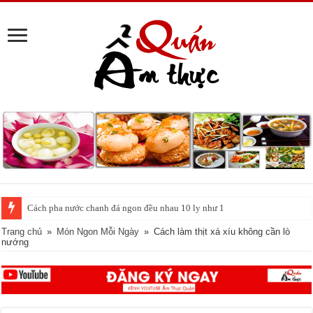
Cách pha nước chanh đá ngon đều nhau 10 ly như 1
Trang chủ
»
Món Ngon Mỗi Ngày
»
Cách làm thịt xá xíu không cần lò
nướng