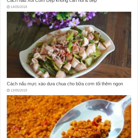
Cách nấu Xôi Cốm Dẹp không cần nồi & bếp
14/05/2018
Cách nấu mực xào dưa chua cho bữa cơm tối thêm ngon
13/05/2018